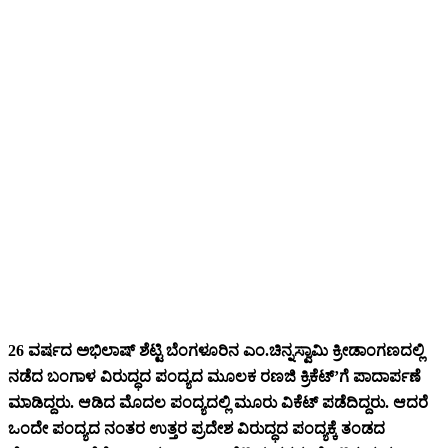
26 ವರ್ಷದ ಅಭಿಲಾಷ್ ಶೆಟ್ಟಿ ಬೆಂಗಳೂರಿನ ಎಂ.ಚಿನ್ನಸ್ವಾಮಿ ಕ್ರೀಡಾಂಗಣದಲ್ಲಿ
ನಡೆದ ಬಂಗಾಳ ವಿರುದ್ಧದ ಪಂದ್ಯದ ಮೂಲಕ ರಣಜಿ ಕ್ರಿಕೆಟ್’ಗೆ ಪಾದಾರ್ಪಣೆ
ಮಾಡಿದ್ದರು. ಆಡಿದ ಮೊದಲ ಪಂದ್ಯದಲ್ಲಿ ಮೂರು ವಿಕೆಟ್ ಪಡೆದಿದ್ದರು. ಆದರೆ
ಒಂದೇ ಪಂದ್ಯದ ನಂತರ ಉತ್ತರ ಪ್ರದೇಶ ವಿರುದ್ಧದ ಪಂದ್ಯಕ್ಕೆ ತಂಡದ