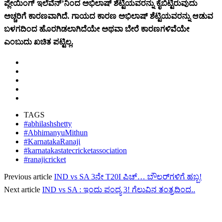
ಪ್ಲೇಯಿಂಗ್ ಇಲೆವೆನ್’ನಿಂದ ಅಭಿಲಾಷ್ ಶೆಟ್ಟಿಯವರನ್ನು ಕೈಬಿಟ್ಟಿರುವುದು
ಅಚ್ಚರಿಗೆ ಕಾರಣವಾಗಿದೆ. ಗಾಯದ ಕಾರಣ ಅಭಿಲಾಷ್ ಶೆಟ್ಟಿಯವರನ್ನು ಆಡುವ
ಬಳಗದಿಂದ ಹೊರಗಿಡಲಾಗಿದೆಯೇ ಅಥವಾ ಬೇರೆ ಕಾರಣಗಳಿವೆಯೇ
ಎಂಬುದು ಖಚಿತ ಪಟ್ಟಿಲ್ಲ.
TAGS
#abhilashshetty
#AbhimanyuMithun
#KarnatakaRanaji
#karnatakastatecricketassociation
#ranajicricket
Previous article
IND vs SA 3ನೇ T20I ಪಿಚ್… ಬೌಲರ್‌ಗಳಿಗೆ ಹಬ್ಬ!
Next article
IND vs SA : ಇಂದು ಪಂದ್ಯ 3! ಗೆಲುವಿನ ತಂತ್ರದಿಂದ..