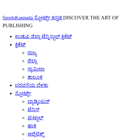
SportsKannada ಸ್ಪೋರ್ಟ್ಸ್ ಕನ್ನಡ
DISCOVER THE ART OF
PUBLISHING
ಉಡುಪಿ ಜಿಲ್ಲಾ ಟೆನ್ನಿಸ್ಬಾಲ್ ಕ್ರಿಕೆಟ್
ಕ್ರಿಕೆಟ್
ರಾಜ್ಯ
ಜಿಲ್ಲಾ
ಗ್ರಾಮೀಣ
ತಾಲೂಕ
ಭರವಸೆಯ ಬೆಳಕು
ಸ್ಪೋರ್ಟ್ಸ್
ಬ್ಯಾಡ್ಮಿಂಟನ್
ಟೆನಿಸ್
ಫುಟ್ಬಾಲ್
ಹಾಕಿ
ಅಥ್ಲೆಟಿಕ್ಸ್