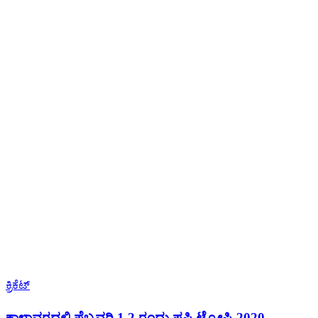
ಕ್ರಿಕೆಟ್
ಕಾಳಾವರದಲ್ಲಿ ಫೆಬ್ರವರಿ 1,2 ರಂದು ಷಷ್ಠಿ ಟ್ರೋಫಿ-2020