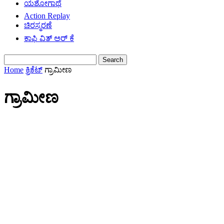
ಯಶೋಗಾಥೆ
Action Replay
ಚಿರಸ್ಮರಣೆ
ಕಾಫಿ ವಿತ್ ಅರ್ ಕೆ
Home
ಕ್ರಿಕೆಟ್
ಗ್ರಾಮೀಣ
ಗ್ರಾಮೀಣ