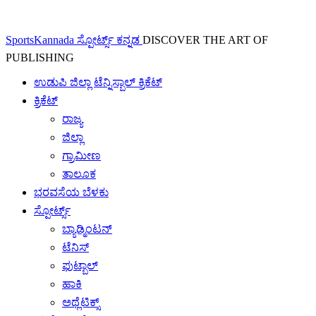
SportsKannada ಸ್ಪೋರ್ಟ್ಸ್ ಕನ್ನಡ
DISCOVER THE ART OF
PUBLISHING
ಉಡುಪಿ ಜಿಲ್ಲಾ ಟೆನ್ನಿಸ್ಬಾಲ್ ಕ್ರಿಕೆಟ್
ಕ್ರಿಕೆಟ್
ರಾಜ್ಯ
ಜಿಲ್ಲಾ
ಗ್ರಾಮೀಣ
ತಾಲೂಕ
ಭರವಸೆಯ ಬೆಳಕು
ಸ್ಪೋರ್ಟ್ಸ್
ಬ್ಯಾಡ್ಮಿಂಟನ್
ಟೆನಿಸ್
ಫುಟ್ಬಾಲ್
ಹಾಕಿ
ಅಥ್ಲೆಟಿಕ್ಸ್