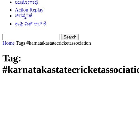
ಯಶೋಗಾಥೆ
Action Replay
ಚಿರಸ್ಮರಣೆ
ಕಾಫಿ ವಿತ್ ಅರ್ ಕೆ
Home
Tags
#karnatakastatecricketassociation
Tag:
#karnatakastatecricketassociati