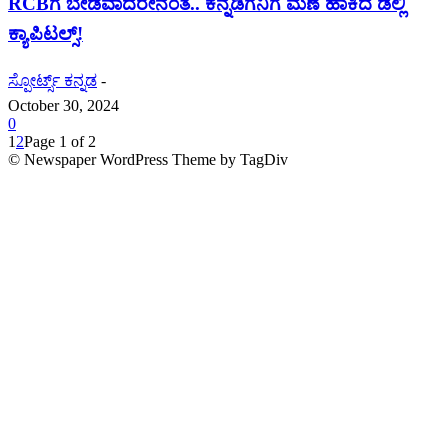
RCBಗೆ ಬೇಡವಾದರೇನಂತೆ.. ಕನ್ನಡಿಗನಿಗೆ ಮಣೆ ಹಾಕಿದ ಡೆಲ್ಲಿ
ಕ್ಯಾಪಿಟಲ್ಸ್!
ಸ್ಪೋರ್ಟ್ಸ್ ಕನ್ನಡ
-
October 30, 2024
0
1
2
Page 1 of 2
© Newspaper WordPress Theme by TagDiv