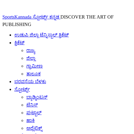
SportsKannada ಸ್ಪೋರ್ಟ್ಸ್ ಕನ್ನಡ
DISCOVER THE ART OF
PUBLISHING
ಉಡುಪಿ ಜಿಲ್ಲಾ ಟೆನ್ನಿಸ್ಬಾಲ್ ಕ್ರಿಕೆಟ್
ಕ್ರಿಕೆಟ್
ರಾಜ್ಯ
ಜಿಲ್ಲಾ
ಗ್ರಾಮೀಣ
ತಾಲೂಕ
ಭರವಸೆಯ ಬೆಳಕು
ಸ್ಪೋರ್ಟ್ಸ್
ಬ್ಯಾಡ್ಮಿಂಟನ್
ಟೆನಿಸ್
ಫುಟ್ಬಾಲ್
ಹಾಕಿ
ಅಥ್ಲೆಟಿಕ್ಸ್