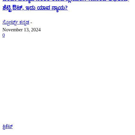
ಶೆಟ್ಟಿ ಔಟ್, ಇದು ಯಾವ ನ್ಯಾಯ?
ಸ್ಪೋರ್ಟ್ಸ್ ಕನ್ನಡ
-
November 13, 2024
0
ಕ್ರಿಕೆಟ್