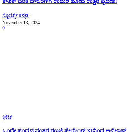
ಕೌಶಿಕ್ ಬೆಂಕಿ ಬೌಲಿಂಗ್‌ಗೆ ಉದುರಿ ಹೋದ ಉತ್ತರ ಪ್ರದೇಶ!
ಸ್ಪೋರ್ಟ್ಸ್ ಕನ್ನಡ
-
November 13, 2024
0
ಕ್ರಿಕೆಟ್
ಒಂದೇ ಪಂದ್ಯದ ನಂತರ ರಣಜಿ ಪ್ಲೇಯಿಂಗ್ XIನಿಂದ ಅಭಿಲಾಷ್