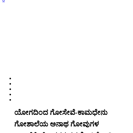
ಯೋಗದಿಂದ ಗೋಸೇವೆ-ಕಾಮಧೇನು
ಗೋಶಾಲೆಯ ಅನಾಥ ಗೋವುಗಳ