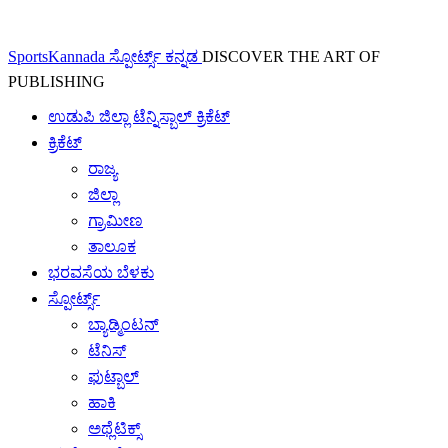
SportsKannada ಸ್ಪೋರ್ಟ್ಸ್ ಕನ್ನಡ
DISCOVER THE ART OF
PUBLISHING
ಉಡುಪಿ ಜಿಲ್ಲಾ ಟೆನ್ನಿಸ್ಬಾಲ್ ಕ್ರಿಕೆಟ್
ಕ್ರಿಕೆಟ್
ರಾಜ್ಯ
ಜಿಲ್ಲಾ
ಗ್ರಾಮೀಣ
ತಾಲೂಕ
ಭರವಸೆಯ ಬೆಳಕು
ಸ್ಪೋರ್ಟ್ಸ್
ಬ್ಯಾಡ್ಮಿಂಟನ್
ಟೆನಿಸ್
ಫುಟ್ಬಾಲ್
ಹಾಕಿ
ಅಥ್ಲೆಟಿಕ್ಸ್