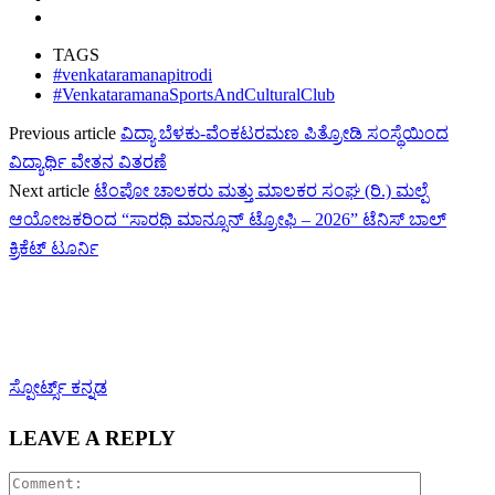
TAGS
#venkataramanapitrodi
#VenkataramanaSportsAndCulturalClub
Previous article
ವಿದ್ಯಾ ಬೆಳಕು-ವೆಂಕಟರಮಣ ಪಿತ್ರೋಡಿ ಸಂಸ್ಥೆಯಿಂದ
ವಿದ್ಯಾರ್ಥಿ ವೇತನ ವಿತರಣೆ
Next article
ಟೆಂಪೋ ಚಾಲಕರು ಮತ್ತು ಮಾಲಕರ ಸಂಘ (ರಿ.) ಮಲ್ಪೆ
ಆಯೋಜಕರಿಂದ “ಸಾರಥಿ ಮಾನ್ಸೂನ್ ಟ್ರೋಫಿ – 2026” ಟೆನಿಸ್ ಬಾಲ್
ಕ್ರಿಕೆಟ್ ಟೂರ್ನಿ
ಸ್ಪೋರ್ಟ್ಸ್ ಕನ್ನಡ
LEAVE A REPLY