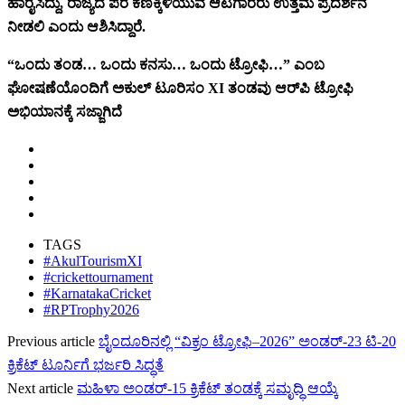
ಹಾರೈಸಿದ್ದು, ರಾಜ್ಯದ ಪರ ಕಣಕ್ಕಿಳಿಯುವ ಆಟಗಾರರು ಉತ್ತಮ ಪ್ರದರ್ಶನ
ನೀಡಲಿ ಎಂದು ಆಶಿಸಿದ್ದಾರೆ.
“ಒಂದು ತಂಡ… ಒಂದು ಕನಸು… ಒಂದು ಟ್ರೋಫಿ…” ಎಂಬ
ಘೋಷಣೆಯೊಂದಿಗೆ ಅಕುಲ್ ಟೂರಿಸಂ XI ತಂಡವು ಆರ್‌ಪಿ ಟ್ರೋಫಿ
ಅಭಿಯಾನಕ್ಕೆ ಸಜ್ಜಾಗಿದೆ
TAGS
#AkulTourismXI
#crickettournament
#KarnatakaCricket
#RPTrophy2026
Previous article
ಬೈಂದೂರಿನಲ್ಲಿ “ವಿಕ್ರಂ ಟ್ರೋಫಿ–2026” ಅಂಡರ್-23 ಟಿ-20
ಕ್ರಿಕೆಟ್ ಟೂರ್ನಿಗೆ ಭರ್ಜರಿ ಸಿದ್ಧತೆ
Next article
ಮಹಿಳಾ ಅಂಡರ್-15 ಕ್ರಿಕೆಟ್ ತಂಡಕ್ಕೆ ಸಮೃದ್ಧಿ ಆಯ್ಕೆ