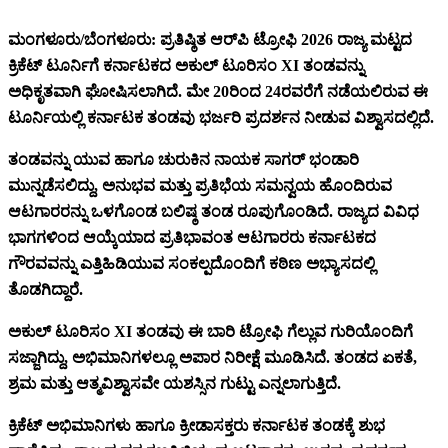
ಮಂಗಳೂರು/ಬೆಂಗಳೂರು: ಪ್ರತಿಷ್ಠಿತ ಆರ್‌ಪಿ ಟ್ರೋಫಿ 2026 ರಾಜ್ಯ ಮಟ್ಟದ
ಕ್ರಿಕೆಟ್ ಟೂರ್ನಿಗೆ ಕರ್ನಾಟಕದ ಅಕುಲ್ ಟೂರಿಸಂ XI ತಂಡವನ್ನು
ಅಧಿಕೃತವಾಗಿ ಘೋಷಿಸಲಾಗಿದೆ. ಮೇ 20ರಿಂದ 24ರವರೆಗೆ ನಡೆಯಲಿರುವ ಈ
ಟೂರ್ನಿಯಲ್ಲಿ ಕರ್ನಾಟಕ ತಂಡವು ಭರ್ಜರಿ ಪ್ರದರ್ಶನ ನೀಡುವ ವಿಶ್ವಾಸದಲ್ಲಿದೆ.
ತಂಡವನ್ನು ಯುವ ಹಾಗೂ ಚುರುಕಿನ ನಾಯಕ ಸಾಗರ್ ಭಂಡಾರಿ
ಮುನ್ನಡೆಸಲಿದ್ದು, ಅನುಭವ ಮತ್ತು ಪ್ರತಿಭೆಯ ಸಮನ್ವಯ ಹೊಂದಿರುವ
ಆಟಗಾರರನ್ನು ಒಳಗೊಂಡ ಬಲಿಷ್ಠ ತಂಡ ರೂಪುಗೊಂಡಿದೆ. ರಾಜ್ಯದ ವಿವಿಧ
ಭಾಗಗಳಿಂದ ಆಯ್ಕೆಯಾದ ಪ್ರತಿಭಾವಂತ ಆಟಗಾರರು ಕರ್ನಾಟಕದ
ಗೌರವವನ್ನು ಎತ್ತಿಹಿಡಿಯುವ ಸಂಕಲ್ಪದೊಂದಿಗೆ ಕಠಿಣ ಅಭ್ಯಾಸದಲ್ಲಿ
ತೊಡಗಿದ್ದಾರೆ.
ಅಕುಲ್ ಟೂರಿಸಂ XI ತಂಡವು ಈ ಬಾರಿ ಟ್ರೋಫಿ ಗೆಲ್ಲುವ ಗುರಿಯೊಂದಿಗೆ
ಸಜ್ಜಾಗಿದ್ದು, ಅಭಿಮಾನಿಗಳಲ್ಲೂ ಅಪಾರ ನಿರೀಕ್ಷೆ ಮೂಡಿಸಿದೆ. ತಂಡದ ಏಕತೆ,
ಶ್ರಮ ಮತ್ತು ಆತ್ಮವಿಶ್ವಾಸವೇ ಯಶಸ್ಸಿನ ಗುಟ್ಟು ಎನ್ನಲಾಗುತ್ತಿದೆ.
ಕ್ರಿಕೆಟ್ ಅಭಿಮಾನಿಗಳು ಹಾಗೂ ಕ್ರೀಡಾಸಕ್ತರು ಕರ್ನಾಟಕ ತಂಡಕ್ಕೆ ಶುಭ