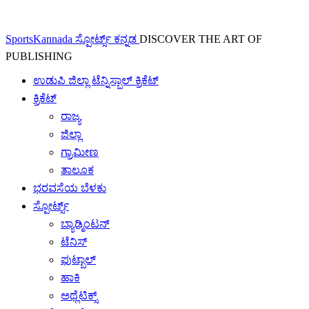
SportsKannada ಸ್ಪೋರ್ಟ್ಸ್ ಕನ್ನಡ
DISCOVER THE ART OF
PUBLISHING
ಉಡುಪಿ ಜಿಲ್ಲಾ ಟೆನ್ನಿಸ್ಬಾಲ್ ಕ್ರಿಕೆಟ್
ಕ್ರಿಕೆಟ್
ರಾಜ್ಯ
ಜಿಲ್ಲಾ
ಗ್ರಾಮೀಣ
ತಾಲೂಕ
ಭರವಸೆಯ ಬೆಳಕು
ಸ್ಪೋರ್ಟ್ಸ್
ಬ್ಯಾಡ್ಮಿಂಟನ್
ಟೆನಿಸ್
ಫುಟ್ಬಾಲ್
ಹಾಕಿ
ಅಥ್ಲೆಟಿಕ್ಸ್