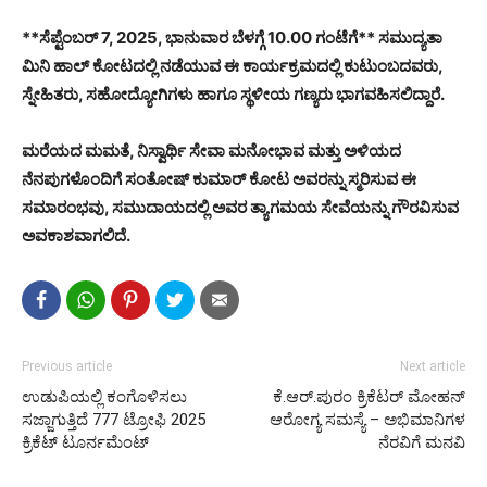
**ಸೆಪ್ಟೆಂಬರ್ 7, 2025, ಭಾನುವಾರ ಬೆಳಗ್ಗೆ 10.00 ಗಂಟೆಗೆ** ಸಮುದ್ಯತಾ
ಮಿನಿ ಹಾಲ್ ಕೋಟದಲ್ಲಿ ನಡೆಯುವ ಈ ಕಾರ್ಯಕ್ರಮದಲ್ಲಿ ಕುಟುಂಬದವರು,
ಸ್ನೇಹಿತರು, ಸಹೋದ್ಯೋಗಿಗಳು ಹಾಗೂ ಸ್ಥಳೀಯ ಗಣ್ಯರು ಭಾಗವಹಿಸಲಿದ್ದಾರೆ.
ಮರೆಯದ ಮಮತೆ, ನಿಸ್ವಾರ್ಥಿ ಸೇವಾ ಮನೋಭಾವ ಮತ್ತು ಅಳಿಯದ
ನೆನಪುಗಳೊಂದಿಗೆ ಸಂತೋಷ್ ಕುಮಾರ್ ಕೋಟ ಅವರನ್ನು ಸ್ಮರಿಸುವ ಈ
ಸಮಾರಂಭವು, ಸಮುದಾಯದಲ್ಲಿ ಅವರ ತ್ಯಾಗಮಯ ಸೇವೆಯನ್ನು ಗೌರವಿಸುವ
ಅವಕಾಶವಾಗಲಿದೆ.
Previous article
Next article
ಉಡುಪಿಯಲ್ಲಿ ಕಂಗೊಳಿಸಲು
ಕೆ.ಆರ್.ಪುರಂ ಕ್ರಿಕೆಟರ್ ಮೋಹನ್
ಸಜ್ಜಾಗುತ್ತಿದೆ 777 ಟ್ರೋಫಿ 2025
ಆರೋಗ್ಯ ಸಮಸ್ಯೆ – ಅಭಿಮಾನಿಗಳ
ಕ್ರಿಕೆಟ್ ಟೂರ್ನಮೆಂಟ್
ನೆರವಿಗೆ ಮನವಿ