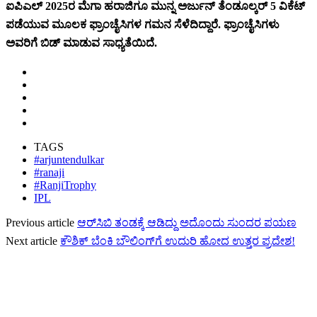
ಐಪಿಎಲ್ 2025ರ ಮೆಗಾ ಹರಾಜಿಗೂ ಮುನ್ನ ಅರ್ಜುನ್ ತೆಂಡೂಲ್ಕರ್ 5 ವಿಕೆಟ್
ಪಡೆಯುವ ಮೂಲಕ ಫ್ರಾಂಚೈಸಿಗಳ ಗಮನ ಸೆಳೆದಿದ್ದಾರೆ. ಫ್ರಾಂಚೈಸಿಗಳು
ಅವರಿಗೆ ಬಿಡ್ ಮಾಡುವ ಸಾಧ್ಯತೆಯಿದೆ.
TAGS
#arjuntendulkar
#ranaji
#RanjiTrophy
IPL
Previous article
ಆರ್‌ಸಿಬಿ ತಂಡಕ್ಕೆ ಆಡಿದ್ದು ಅದೊಂದು ಸುಂದರ ಪಯಣ
Next article
ಕೌಶಿಕ್ ಬೆಂಕಿ ಬೌಲಿಂಗ್‌ಗೆ ಉದುರಿ ಹೋದ ಉತ್ತರ ಪ್ರದೇಶ!