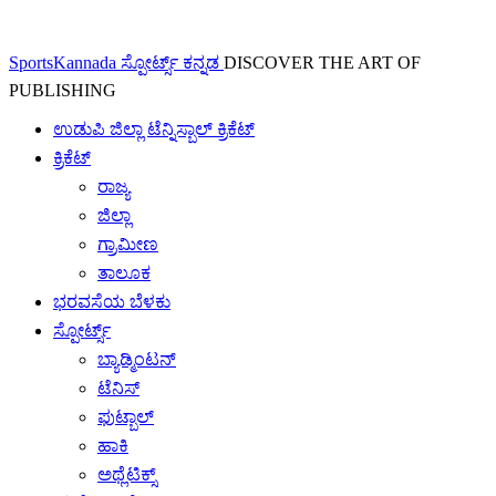
SportsKannada ಸ್ಪೋರ್ಟ್ಸ್ ಕನ್ನಡ
DISCOVER THE ART OF
PUBLISHING
ಉಡುಪಿ ಜಿಲ್ಲಾ ಟೆನ್ನಿಸ್ಬಾಲ್ ಕ್ರಿಕೆಟ್
ಕ್ರಿಕೆಟ್
ರಾಜ್ಯ
ಜಿಲ್ಲಾ
ಗ್ರಾಮೀಣ
ತಾಲೂಕ
ಭರವಸೆಯ ಬೆಳಕು
ಸ್ಪೋರ್ಟ್ಸ್
ಬ್ಯಾಡ್ಮಿಂಟನ್
ಟೆನಿಸ್
ಫುಟ್ಬಾಲ್
ಹಾಕಿ
ಅಥ್ಲೆಟಿಕ್ಸ್