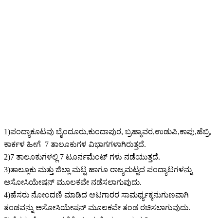
1)ಪಂದ್ಯಾಕೂಟವು ಬೈಂದೂರು,ಕುಂದಾಪುರ, ಬ್ರಹ್ಮಾವರ,ಉಡುಪಿ,ಕಾಪು,ಹೆಬ್ರಿ,
ಕಾರ್ಕಳ ಹೀಗೆ 7 ತಾಲೂಕುಗಳ ವಿಭಾಗಗಳಾಗಿರುತ್ತದೆ.
2)7 ತಾಲೂಕುಗಳಲ್ಲಿ 7 ಟೂರ್ನಮೆಂಟ್ ಗಳು ನಡೆಯುತ್ತದೆ.
3)ತಾಲ್ಲೂಕು ಮತ್ತು ಜಿಲ್ಲಾ ಮಟ್ಟ ಹಾಗೂ ರಾಜ್ಯಮಟ್ಟದ ಪಂದ್ಯಾಟಗಳನ್ನು
ಅಸೋಸಿಯೇಷನ್ ಮೂಲಕವೇ ನಡೆಸಲಾಗುವುದು.
4)ಹೆಸರು ನೋಂದಣಿ ಮಾಡಿದ ಆಟಗಾರರ ಸಾಮರ್ಥ್ಯಕ್ಕನುಗುಣವಾಗಿ
ತಂಡವನ್ನು ಅಸೋಸಿಯೇಷನ್ ಮೂಲಕವೇ ತಂಡ ರಚಿಸಲಾಗುವುದು.