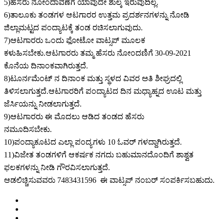
5)ಹೆಸರು ನೋಂದಾವಣೆಗೆ ಯಾವುದೇ ಶುಲ್ಕ ಇರುವುದಿಲ್ಲ.
6)ತಾಲೂಕು ತಂಡಗಳ ಆಟಗಾರರ ಉತ್ತಮ ಪ್ರದರ್ಶನಗಳನ್ನು ನೋಡಿ
ಜಿಲ್ಲಾಮಟ್ಟದ ಪಂದ್ಯಾಟಕ್ಕೆ ತಂಡ ರಚಿಸಲಾಗುವುದು.
7)ಆಟಗಾರರು ಒಂದು ಫೋಟೋ ವಾಟ್ಸಪ್ ಮೂಲಕ
ಕಳುಹಿಸಬೇಕು.ಆಟಗಾರರು ತಮ್ಮ ಹೆಸರು ನೋಂದಣಿಗೆ 30-09-2021
ಕೊನೆಯ ದಿನಾಂಕವಾಗಿರುತ್ತದೆ.
8)ಟೂರ್ನಮೆಂಟ್ ನ ದಿನಾಂಕ ಮತ್ತು ಸ್ಥಳದ ವಿವರ ಅತಿ ಶೀಘ್ರದಲ್ಲಿ
ತಿಳಿಸಲಾಗುತ್ತದೆ.ಆಟಗಾರರಿಗೆ ಪಂದ್ಯಾಟದ ದಿನ ಮಧ್ಯಾಹ್ನದ ಊಟ ಮತ್ತು
ಜೆರ್ಸಿಯನ್ನು ನೀಡಲಾಗುತ್ತದೆ.
9)ಆಟಗಾರರು ಈ ಮೊದಲು ಆಡಿದ ತಂಡದ ಹೆಸರು
ನಮೂದಿಸಬೇಕು.
10)ಪಂದ್ಯಾಕೂಟದ ಎಲ್ಲಾ ಪಂದ್ಯಗಳು 10 ಓವರ್ ಗಳದ್ದಾಗಿರುತ್ತದೆ.
11)ವಿಜೇತ ತಂಡಗಳಿಗೆ ಆಕರ್ಷಕ ನಗದು ಬಹುಮಾನದೊಂದಿಗೆ ಶಾಶ್ವತ
ಫಲಕಗಳನ್ನು ನೀಡಿ ಗೌರವಿಸಲಾಗುತ್ತದೆ.
ಆಡಲಿಚ್ಚಿಸುವವರು 7483431596 ಈ ವಾಟ್ಸಪ್ ನಂಬರ್ ಸಂಪರ್ಕಿಸಬಹುದು.