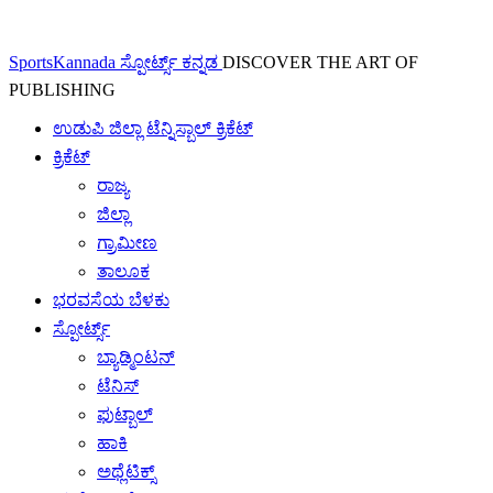
SportsKannada ಸ್ಪೋರ್ಟ್ಸ್ ಕನ್ನಡ
DISCOVER THE ART OF
PUBLISHING
ಉಡುಪಿ ಜಿಲ್ಲಾ ಟೆನ್ನಿಸ್ಬಾಲ್ ಕ್ರಿಕೆಟ್
ಕ್ರಿಕೆಟ್
ರಾಜ್ಯ
ಜಿಲ್ಲಾ
ಗ್ರಾಮೀಣ
ತಾಲೂಕ
ಭರವಸೆಯ ಬೆಳಕು
ಸ್ಪೋರ್ಟ್ಸ್
ಬ್ಯಾಡ್ಮಿಂಟನ್
ಟೆನಿಸ್
ಫುಟ್ಬಾಲ್
ಹಾಕಿ
ಅಥ್ಲೆಟಿಕ್ಸ್