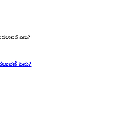
 ಬದಲಾವಣೆ ಏನು?
ಬದಲಾವಣೆ ಏನು?