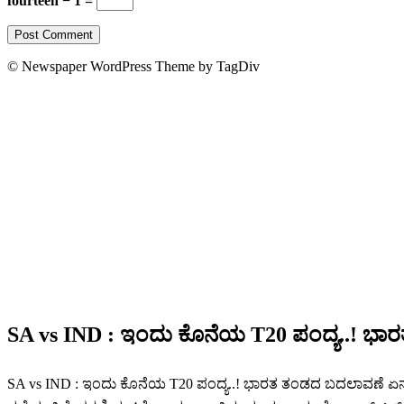
fourteen − 1 =
© Newspaper WordPress Theme by TagDiv
SA vs IND : ಇಂದು ಕೊನೆಯ T20 ಪಂದ್ಯ..! ಭ
SA vs IND : ಇಂದು ಕೊನೆಯ T20 ಪಂದ್ಯ..! ಭಾರತ ತಂಡದ ಬದಲಾವಣೆ ಏನು? ಭ