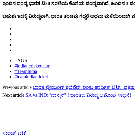
ಇಂದಿನ ಪಂದ್ಯ ಭಾರತ ಟಿ20 ಸರಣಿಯ ಕೊನೆಯ ಪಂದ್ಯವಾಗಿದೆ. ಹಿಂದಿನ 3 ಪಂದ್ಯಗಳಲ್
ಬಹುಶಃ ಇದಕ್ಕೆ ವಿರುದ್ಧವಾಗಿ, ಭಾರತ ತಂಡವು ಗೆದ್ದರೆ ಅಥವಾ ಮಳೆಯಿಂದಾಗಿ ಪಂ
TAGS
#indiancricketteam
#TeamIndia
#teamindiacricket
Previous article
ಭಾರತ ಪ್ಲೇಯಿಂಗ್ ಇಲೆವೆನ್: ರಿಂಕು-ಹಾರ್ದಿಕ್ ಔಟ್.. ದಕ್ಷ
Next article
SA vs IND: ‘ಜಾನ್ಸನ್’ ! ಭಾರತದ ವಿರುದ್ಧ ಅಮೋಘ ಸಾಧನೆ!
ಸುರೇಶ್ ಭಟ್