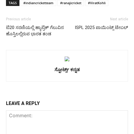
TAGS
#indiancricketteam
#ranajicricket
#ViratKohli
Previous article
Next article
ಟಿ20 ಸರಣಿಯಲ್ಲಿ ಹ್ಯಾಟ್ರಿಕ್ ಗೆಲುವಿನ
ISPL 2025 ಪಾಯಿಂಟ್ಸ್ ಟೇಬಲ್
ಹೊಸ್ತಿಲಲ್ಲಿರುವ ಭಾರತ ತಂಡ
ಸ್ಪೋರ್ಟ್ಸ್ ಕನ್ನಡ
LEAVE A REPLY