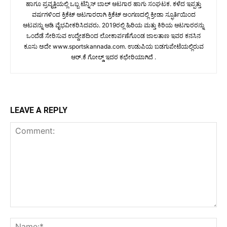
ಹಾಗೂ ಪ್ರವೃತ್ತಿಯಲ್ಲಿ ಒಬ್ಬ ಟೆನ್ನಿಸ್ ಬಾಲ್ ಆಟಗಾರ ಹಾಗು ಸಂಘಟಕ. ಕಳೆದ ಇಪ್ಪತ್ತು
ವರ್ಷಗಳಿಂದ ಕ್ರಿಕೆಟ್ ಆಟಗಾರರಾಗಿ ಕ್ರಿಕೆಟ್ ಅಂಗಣದಲ್ಲಿ ಕ್ರೀಡಾ ಸ್ಫೂರ್ತಿಯಿಂದ
ಆಟವನ್ನು ಆಡಿ ವೈಭವೀಕರಿಸಿದವರು. 2019ರಲ್ಲಿ ಹಿರಿಯ ಮತ್ತು ಕಿರಿಯ ಆಟಗಾರರನ್ನು
ಒಂದೆಡೆ ಸೇರಿಸುವ ಉದ್ದೇಶದಿಂದ ಲೋಕಾರ್ಪಣೆಗೊಂಡ ಜಾಲತಾಣ ಇವರ ಕನಸಿನ
ಕೂಸು ಅದೇ www.sportskannada.com. ಉಡುಪಿಯ ಬಡಗುಪೇಟೆಯಲ್ಲಿರುವ
ಆರ್.ಕೆ ಗೋಲ್ಡ್ ಇದರ ಕಛೇರಿಯಾಗಿದೆ .
LEAVE A REPLY