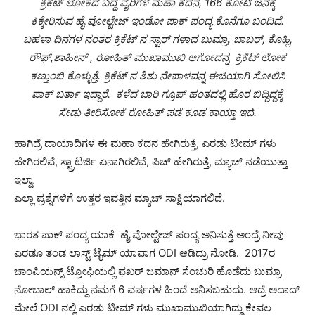
ಕ್ರಿಕೆಟ್ ಲೋಕದ ಬದ್ದ ವೈರಿಗಳ ಮಹಾ ಕದನ, 166 ಕೋಟಿ ಜನಕ್ಕೆ
ಕಿಕ್ಕೇರಿಸುವ ಹೈ ವೋಲ್ಟೇಜ್ ಇಂಡೋ ಪಾಕ್ ಪಂದ್ಯ ಕೊನೆಗೂ ಬಂದಿದೆ.
ಬಹಳಾ ದಿನಗಳ ನಂತರ ಕ್ರಿಕೆಟ್ ನ ಸ್ಟಾರ್ ಗಳಾದ ಬುಮ್ರಾ, ಬಾಬರ್, ಕೊಹ್ಲಿ,
ರೌಫ್,ಶಾಹೀನ್ , ರೋಹಿತ್ ಮುಖಾಮುಖಿ ಆಗೋದನ್ನ ಕ್ರಿಕೆಟ್ ಲೋಕ
ಕಣ್ತುಂಬಿ ಕೊಳ್ಳುತ್ತೆ. ಕ್ರಿಕೆಟ್ ನ ಶಿಶು ನೇಪಾಳವನ್ನ ಈಜಿಯಾಗಿ ಸೋಲಿಸಿ
ಪಾಕ್ ಬರ್ತಾ ಇದ್ದಾರೆ. ಕಳೆದ ಬಾರಿ ಗ್ರೂಪ್ ಹಂತದಲ್ಲಿ ಹೊರ ಬಿದ್ದಿದ್ದಕ್ಕೆ
ಸೇಡು ತೀರಿಸೋಕೆ ರೋಹಿತ್ ಪಡೆ ಕೂಡ ಕಾಯ್ತಾ ಇದೆ.
ಹಾಗಿದ್ರೆ ದಾಯಾದಿಗಳ ಈ ಮಹಾ ಕದನ ಹೇಗಿರುತ್ತೆ, ಎರಡು ಟೀಮ್ ಗಳು
ಹೇಗಿರಲಿವೆ, ಸ್ಟ್ರಾಟರ್ಜಿ ಏನಾಗಿರಲಿವೆ, ಪಿಚ್ ಹೇಗಿರುತ್ತೆ, ಮ್ಯಾಚ್ ನಡೆಯುತ್ತಾ
ಇಲ್ವಾ
ಎಲ್ಲಾ ಪ್ರಶ್ನೆಗಳಿಗೆ ಉತ್ತರ ಇವತ್ತಿನ ಮ್ಯಾಚ್ ಸಾಕ್ಷಿಯಾಗಲಿದೆ.
ಭಾರತ ಪಾಕ್ ಪಂದ್ಯ ಯಾಕೆ ಹೈ ವೋಲ್ಟೇಜ್ ಪಂದ್ಯ ಅನಿಸುತ್ತೆ ಅಂದ್ರೆ ನೀವು
ಎರಡೂ ತಂಡ ಲಾಸ್ಟ್ ಟೈಮ್ ಯಾವಾಗ ODI ಆಡಿದ್ರು ನೋಡಿ. 2017ರ
ಚಾಂಪಿಯನ್ಸ್ ಟ್ರೋಫಿಯಲ್ಲಿ ಫಖರ್ ಜಮಾನ್ ಸೆಂಚುರಿ ಹೊಡೆದು ಬುಮ್ರಾ
ನೋಬಾಲ್ ಹಾಕಿದ್ದು ನಮಗೆ 6 ವರ್ಷಗಳ ಹಿಂದೆ ಅನಿಸಬಹುದು. ಆದ್ರೆ ಅದಾದ್
ಮೇಲೆ ODI ನಲ್ಲಿ ಎರಡು ಟೀಮ್ ಗಳು ಮುಖಾಮುಖಿಯಾಗಿದ್ದು ಕೇವಲ