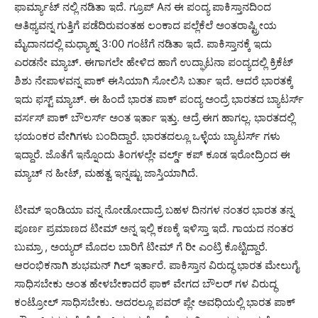
ಫಾರ್ಮ್ಯಾಟ್ ನಲ್ಲಿ ನಡಿತಾ ಇದೆ. ಗ್ರೂಪ್ Aನ ಈ ಪಂದ್ಯ ಪಾಕಿಸ್ತಾನದಿಂದ
ಆತಿಥ್ಯವನ್ನ ಗುತ್ತಿಗೆ ಪಡೆದಿರುವಂತಹ ಲಂಕಾದ ಪಲ್ಲೆಕೆಲೆ ಅಂತರಾಷ್ಟ್ರೀಯ
ಮೈದಾನದಲ್ಲಿ ಮಧ್ಯಾಹ್ನ 3:00 ಗಂಟೆಗೆ ನಡಿತಾ ಇದೆ. ಪಾಕಿಸ್ತಾನಕ್ಕೆ ಇದು
ಎರಡನೇ ಮ್ಯಾಚ್. ಈಗಾಗಲೇ ಹೇಳಿದ ಹಾಗೆ ಉದ್ಘಾಟನಾ ಪಂದ್ಯದಲ್ಲಿ ಕ್ರಿಕೆಟ್
ಶಿಶು ನೇಪಾಳವನ್ನ ಪಾಕ್ ಈಸಿಯಾಗಿ ಸೋಲಿಸಿ ಬರ್ತಾ ಇದೆ. ಆದರೆ ಭಾರತಕ್ಕೆ
ಇದು ಫಸ್ಟ್ ಮ್ಯಾಚ್. ಈ ಹಿಂದೆ ಭಾರತ ಪಾಕ್ ಪಂದ್ಯ ಅಂದ್ರೆ ಭಾರತದ ಬ್ಯಾಟರ್ಸ್
ವರ್ಸಸ್ ಪಾಕ್ ಬೌಲರ್ಸ್ ಅಂತ ಇರ್ತಾ ಇತ್ತು. ಆದ್ರೆ ಈಗ ಹಾಗಲ್ಲ. ಭಾರತದಲ್ಲಿ
ಭಯಂಕರ ವೇಗಿಗಳು ಬಂದಿದ್ದಾರೆ. ಭಾರತದಲ್ಲೂ ಒಳ್ಳೆಯ ಬ್ಯಾಟರ್ಸ್ ಗಳು
ಇದ್ದಾರೆ. ಜೊತೆಗೆ ಇನ್ನೊಂದು ತಿಂಗಳಲ್ಲೇ ವರ್ಲ್ಡ್ ಕಪ್ ಕೂಡ ಇರೋದ್ರಿಂದ ಈ
ಮ್ಯಾಚ್ ನ ಹೀಟ್, ಮಹತ್ವ ಇನ್ನಷ್ಟು ಜಾಸ್ತಿಯಾಗಿದೆ.
ಟೀಮ್ ಇಂಡಿಯಾ ವನ್ನ ನೋಡೋದಾದ್ರೆ ಬಹಳ ದಿನಗಳ ನಂತರ ಭಾರತ ತನ್ನ
ಪೂರ್ಣ ಪ್ರಮಾಣದ ಟೀಮ್ ಅನ್ನ ಇಲ್ಲಿ ಕಣಕ್ಕೆ ಇಳಿಸ್ತಾ ಇದೆ. ಗಾಯದ ನಂತರ
ಬುಮ್ರಾ , ಅಯ್ಯರ್ ಮೊದಲ ಬಾರಿಗೆ ಟೀಮ್ ಗೆ ರೀ ಎಂಟ್ರಿ ಕೊಟ್ಟಿದ್ದಾರೆ.
ಆರಂಭಿಕನಾಗಿ ಶುಭಮನ್ ಗಿಲ್ ಇರ್ತಾರೆ. ಪಾಕಿಸ್ತಾನ ವಿರುದ್ಧ ಭಾರತ ಮೇಲುಗೈ
ಸಾಧಿಸಬೇಕು ಅಂತ ಹೇಳಬೇಕಾದರೆ ಫಾಕ್ ವೇಗದ ಬೌಲರ್ ಗಳ ವಿರುದ್ಧ
ಕಂಟ್ರೋಲ್ ಸಾಧಿಸಬೇಕು. ಅದರಲ್ಲೂ ಪವರ್ ಪ್ಲೇ ಅವಧಿಯಲ್ಲಿ ಭಾರತ ಪಾಕ್