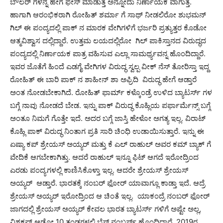
ಬೌಲರ್ ಗಳನ್ನ ಹೇಗೆ ಫೇಸ್ ಮಾಡುತ್ತೆ ಅನ್ನೋದು ನಿರ್ಣಾಯಕ ವಾಗುತ್ತೆ.
ಹಾಗಾಗಿ ಆರಂಭಿಕರಾಗಿ ರೋಹಿತ್ ಶರ್ಮಾ ಗೆ ಸಾಥ್ ನೀಡಲಿರೋ ಶುಭಮನ್
ಗಿಲ್ ಈ ಪಂದ್ಯದಲ್ಲಿ ಪಾಕ್ ನ ಮಾರಕ ವೇಗಿಗಳಿಗೆ ಭರ್ಜರಿ ಪ್ರತ್ಯುತ್ತರ ಕೊಡೋ
ಆತ್ಮವಿಶ್ವಾಸ ದಲ್ಲಿದ್ದಾರೆ. ಉತ್ತಮ ಲಯದಲ್ಲಿರೋ ಗಿಲ್ ಪಾಕಿಸ್ತಾನದ ವಿರುದ್ಧದ
ಪಂದ್ಯದಲ್ಲಿ ನಿರ್ಣಾಯಕ ಪಾತ್ರ ವಹಿಸುವ ಎಲ್ಲಾ ಸಾಮರ್ಥ್ಯವನ್ನ ಹೊಂದಿದ್ದಾರೆ.
ಇವರ ಜೊತೆಗೆ ಹಿಂದೆ ಎಡಗೈ ವೇಗಿಗಳ ವಿರುದ್ಧ ಸ್ವಲ್ಪ ವೀಕ್ ನೆಸ್ ತೋರಿಸ್ತಾ ಇದ್ದ
ರೋಹಿತ್ ಈ ಬಾರಿ ಪಾಕ್ ನ ಶಾಹೀನ್ ಶಾ ಅಫ್ರಿದಿ ವಿರುದ್ಧ ಹೇಗೆ ಆಡ್ತಾರೆ
ಅಂತ ನೋಡಬೇಕಾಗಿದೆ. ರೋಹಿತ್ ಫಾರ್ಮ್ ಕಳ್ಕೊಂಡ್ರೆ ಉಳಿದ ಬ್ಯಾಟರ್ಸ್ ಗಳ
ಬಗ್ಗೆ ನಾವು ನೋಡದೆ ಬೇಡ. ಇನ್ನು ಪಾಕ್ ವಿರುದ್ಧ ಕೊಹ್ಲಿಯ ಪರ್ಫಾರ್ಮೆನ್ಸ್ ಬಗ್ಗೆ
ಅಂತೂ ನಿಮಗೆ ಗೊತ್ತೇ ಇದೆ. ಅದರ ಬಗ್ಗೆ ಜಾಸ್ತಿ ಹೇಳೋ ಅಗತ್ಯ ಇಲ್ಲ. ವಿರಾಟ್
ಕೊಹ್ಲಿ ಪಾಕ್ ವಿರುದ್ಧ ನಿಂತಾಗ ಪ್ರತಿ ಸಾರಿ ಚಿಂಧಿ ಉಡಾಯಿಸುತ್ತಾರೆ. ಇನ್ನು ಈ
ಏಷ್ಯಾ ಕಪ್ ಶ್ರೇಯಸ್ ಅಯ್ಯರ್ ಮತ್ತು ಕೆ ಎಲ್ ರಾಹುಲ್ ಅವರ ಕಮ್ ಬ್ಯಾಕ್ ಗೆ
ವೇದಿಕೆ ಆಗಬೇಕಾಗಿತ್ತು. ಆದರೆ ರಾಹುಲ್ ಇನ್ನೂ ಫಿಟ್ ಆಗದೆ ಇರೋದ್ರಿಂದ
ಎರಡು ಪಂದ್ಯಗಳಲ್ಲಿ ಕಾಣಿಸಿಕೊಳ್ತಾ ಇಲ್ಲ. ಆದರೇ ಶ್ರೇಯಸ್ ಶ್ರೇಯಸ್
ಅಯ್ಯರ್ ಆಡ್ತಾರೆ. ಭಾರತಕ್ಕೆ ನಂಬರ್ ಫೋರ್ ಯಾವಾಗ್ಲೂ ಕಾಡ್ತಾ ಇದೆ. ಆದ್ರೆ
ಶ್ರೇಯಸ್ ಅಯ್ಯರ್ ಇರೋದ್ರಿಂದ ಆ ಚಿಂತೆ ಇಲ್ಲ. ಯಾಕಂದ್ರೆ ನಂಬರ್ ಫೋರ್
ಜಾಗದಲ್ಲಿ ಶ್ರೇಯಸ್ ಅಯ್ಯರ್ ಕೇವಲ ಭಾರತ ಬ್ಯಾಟರ್ಸ್ ಗಳಿಗೆ ಅಷ್ಟೇ ಅಲ್ಲ,
ವಿಶ್ವಕಪ್ ಆಡೋ 10 ತಂಡಗಳಲ್ಲಿ ಬೆಸ್ಟ್ ನಂಬರ್ಸ್ ಹೊಂದಿದ್ದಾರೆ. 2019ರ