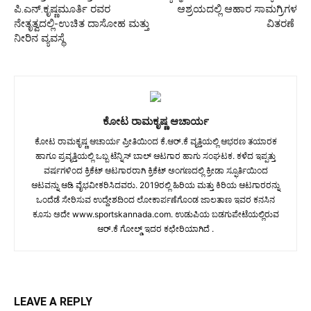
ಪಿ‌.ಎನ್.ಕೃಷ್ಣಮೂರ್ತಿ ರವರ
ಆಶ್ರಯದಲ್ಲಿ ಆಹಾರ ಸಾಮಗ್ರಿಗಳ
ನೇತೃತ್ವದಲ್ಲಿ-ಉಚಿತ ದಾಸೋಹ ಮತ್ತು
ವಿತರಣೆ
ನೀರಿನ‌ ವ್ಯವಸ್ಥೆ
ಕೋಟ ರಾಮಕೃಷ್ಣ ಆಚಾರ್ಯ
ಕೋಟ ರಾಮಕೃಷ್ಣ ಆಚಾರ್ಯ ಪ್ರೀತಿಯಿಂದ ಕೆ.ಆರ್.ಕೆ ವೃತ್ತಿಯಲ್ಲಿ ಆಭರಣ ತಯಾರಕ
ಹಾಗೂ ಪ್ರವೃತ್ತಿಯಲ್ಲಿ ಒಬ್ಬ ಟೆನ್ನಿಸ್ ಬಾಲ್ ಆಟಗಾರ ಹಾಗು ಸಂಘಟಕ. ಕಳೆದ ಇಪ್ಪತ್ತು
ವರ್ಷಗಳಿಂದ ಕ್ರಿಕೆಟ್ ಆಟಗಾರರಾಗಿ ಕ್ರಿಕೆಟ್ ಅಂಗಣದಲ್ಲಿ ಕ್ರೀಡಾ ಸ್ಫೂರ್ತಿಯಿಂದ
ಆಟವನ್ನು ಆಡಿ ವೈಭವೀಕರಿಸಿದವರು. 2019ರಲ್ಲಿ ಹಿರಿಯ ಮತ್ತು ಕಿರಿಯ ಆಟಗಾರರನ್ನು
ಒಂದೆಡೆ ಸೇರಿಸುವ ಉದ್ದೇಶದಿಂದ ಲೋಕಾರ್ಪಣೆಗೊಂಡ ಜಾಲತಾಣ ಇವರ ಕನಸಿನ
ಕೂಸು ಅದೇ www.sportskannada.com. ಉಡುಪಿಯ ಬಡಗುಪೇಟೆಯಲ್ಲಿರುವ
ಆರ್.ಕೆ ಗೋಲ್ಡ್ ಇದರ ಕಛೇರಿಯಾಗಿದೆ .
LEAVE A REPLY