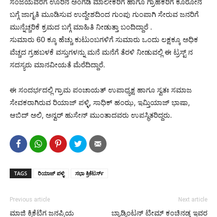
ಸಂಜೆಯವರೆಗೆ ಊರಿನ ಅಂಗಡಿ ಮಾಲೀಕರಿಗೆ ಹಾಗೂ ಗ್ರಾಹಕರಿಗೆ ಕೊರೋನ
ಬಗ್ಗೆ ಜಾಗೃತಿ ಮೂಡಿಸುವ ಉದ್ದೇಶದಿಂದ ಗುಂಪು ಗುಂಪಾಗಿ ಸೇರುವ ಜನರಿಗೆ
ಮುನ್ನೆಚ್ಚರಿಕೆ ಕ್ರಮದ ಬಗ್ಗೆ ಮಾಹಿತಿ ನೀಡುತ್ತಾ ಬಂದಿದ್ದಾರೆ .
ಸುಮಾರು 60 ಕ್ಕೂ ಹೆಚ್ಚು ಕುಟುಂಬಗಳಿಗೆ ಸುಮಾರು ಒಂದು ಲಕ್ಷಕ್ಕೂ ಅಧಿಕ
ವೆಚ್ಚದ ಗ್ರಹಬಳಕೆ ವಸ್ತುಗಳನ್ನು ಮನೆ ಮನೆಗೆ ತೆರಳಿ ನೀಡುವಲ್ಲಿ ಈ ಟ್ರಸ್ಟ್ ನ
ಸದಸ್ಯರು ಮಾನವೀಯತೆ ಮೆರೆದಿದ್ದಾರೆ.
ಈ ಸಂದರ್ಭದಲ್ಲಿ ಗ್ರಾಮ ಪಂಚಾಯತ್ ಉಪಾಧ್ಯಕ್ಷ ಹಾಗೂ ಸ್ವತಃ ಸಮಾಜ
ಸೇವಕರಾಗಿರುವ ರಿಯಾಜ್ ಪಳ್ಳಿ, ಸಾಧಿಕ್ ಹಂಝ, ಇಮ್ತಿಯಾಜ್ ಭಾಷಾ,
ಆಬಿದ್ ಅಲಿ, ಅನ್ವರ್ ಹುಸೇನ್ ಮುಂತಾದವರು ಉಪಸ್ಥಿತರಿದ್ದರು.
TAGS
ರಿಯಾಜ್ ಪಳ್ಳಿ
ಸಭಾ ಕ್ರಿಕೆಟರ್ಸ್
Previous article
Next article
ಮಾಜಿ ಕ್ರಿಕೆಟಿಗ ಜನಪ್ರಿಯ
ಬ್ಯಾಡ್ಮಿಂಟನ್ ಟೀಮ್ ಕಂಚಿನಡ್ಕ ಇವರ