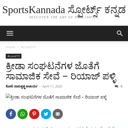
SportsKannada ಸ್ಪೋರ್ಟ್ಸ್ ಕನ್ನಡ
DISCOVER THE ART OF PUBLISHING
Home
#covid19
#covid19
ಕ್ರೀಡಾ ಸಂಘಟನೆಗಳ ಜೊತೆಗೆ
ಸಾಮಾಜಿಕ ಸೇವೆ – ರಿಯಾಜ್ ಪಳ್ಳಿ
ಕೋಟ ರಾಮಕೃಷ್ಣ ಆಚಾರ್ಯ
-
April 11, 2020
0