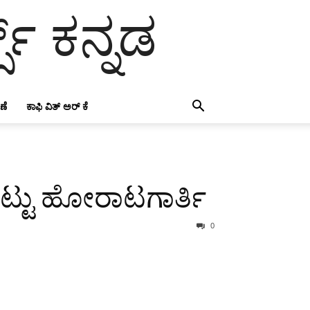
ಸ್ ಕನ್ನಡ
ಣೆ
ಕಾಫಿ ವಿತ್ ಅರ್ ಕೆ
ುಟ್ಟು ಹೋರಾಟಗಾರ್ತಿ
0