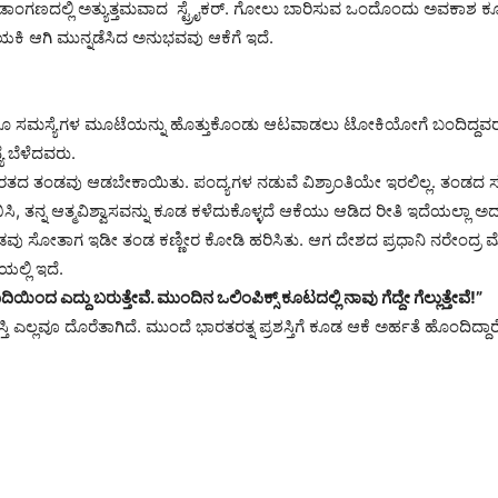
ಡಾಂಗಣದಲ್ಲಿ ಅತ್ಯುತ್ತಮವಾದ ಸ್ಟ್ರೈಕರ್. ಗೋಲು ಬಾರಿಸುವ ಒಂದೊಂದು ಅವಕಾಶ ಕೂಡ
ಾಯಕಿ ಆಗಿ ಮುನ್ನಡೆಸಿದ ಅನುಭವವು ಆಕೆಗೆ ಇದೆ.
ಲರೂ ಸಮಸ್ಯೆಗಳ ಮೂಟೆಯನ್ನು ಹೊತ್ತುಕೊಂಡು ಆಟವಾಡಲು ಟೋಕಿಯೋಗೆ ಬಂದಿದ್ದವರ
ೆ ಬೆಳೆದವರು.
 ತಂಡವು ಆಡಬೇಕಾಯಿತು. ಪಂದ್ಯಗಳ ನಡುವೆ ವಿಶ್ರಾಂತಿಯೇ ಇರಲಿಲ್ಲ. ತಂಡದ ಸದಸ್ಯರು 
ಿ, ತನ್ನ ಆತ್ಮವಿಶ್ವಾಸವನ್ನು ಕೂಡ ಕಳೆದುಕೊಳ್ಳದೆ ಆಕೆಯು ಆಡಿದ ರೀತಿ ಇದೆಯಲ್ಲಾ ಅದ
ಂಡವು ಸೋತಾಗ ಇಡೀ ತಂಡ ಕಣ್ಣೀರ ಕೋಡಿ ಹರಿಸಿತು. ಆಗ ದೇಶದ ಪ್ರಧಾನಿ ನರೇಂದ್ರ
ಲ್ಲಿ ಇದೆ.
ದ ಎದ್ದು ಬರುತ್ತೇವೆ. ಮುಂದಿನ ಒಲಿಂಪಿಕ್ಸ್ ಕೂಟದಲ್ಲಿ ನಾವು ಗೆದ್ದೇ ಗೆಲ್ಲುತ್ತೇವೆ!”
ಶಸ್ತಿ ಎಲ್ಲವೂ ದೊರೆತಾಗಿದೆ. ಮುಂದೆ ಭಾರತರತ್ನ ಪ್ರಶಸ್ತಿಗೆ ಕೂಡ ಆಕೆ ಅರ್ಹತೆ ಹೊಂದಿದ್ದಾರ