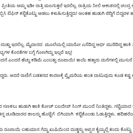
ೀತಿಯ ಅಮ್ಮ ಇಡೀ ರಾತ್ರಿ ಮಲಗುತ್ತಲೆ ಇರಲಿಲ್ಲ. ರಾತ್ರಿಯ ನೀಲಿ ಆಕಾಶದಲ್ಲಿ ಚಂದ್ರ
ಸಿ ಟಿಫಿನ್ ಕಟ್ಟಿಕೊಟ್ಟು ಆಡಲು ಕಳುಹಿಸುತ್ತಿದ್ದರು! ಅಂತಹ ಹುಡುಗಿ ಜಿದ್ದಿಗೆ ಬಿದ್ದವಳ ಹಾಗ
 ದುಡ್ಡು ಇರಲಿಲ್ಲ. ಮೈದಾನದ ಮೂಲೆಯಲ್ಲಿ ಯಾರೋ ಎಸೆದಿದ್ದ ಅರ್ಧ ಮುರಿದಿದ್ದ ಹಾಕಿ ಸ
ಲಭ್ಯಗಳ ಕೊರತೆಗಳ ಬಗ್ಗೆ ಗೊಣಗಿದ್ದು ಇಲ್ಲವೆ ಇಲ್ಲ!
ಾದನೆ ಎಂದರೆ ಹೆಚ್ಚು ಕಡಿಮೆ ಎಂಬತ್ತು ರೂಪಾಯಿ! ತಾಯಿ ಹತ್ತಾರು ಮನೆಗಳಲ್ಲಿ ಮುಸುರ
 ಇದ್ದರು. ಆದರೆ ರಾಣಿಗೆ ಬಡತನದ ಕಾರಣಕ್ಕೆ ಪ್ರೈಮರಿಯ ಹಂತ ದಾಟುವುದು ಕೂಡ ಕಷ್
ರ್ಷದ ಸಣಕಲು ಹುಡುಗಿ ಹಾಕಿ ಕೋಚ್ ಬಲದೇವ್ ಸಿಂಗ್ ಮುಂದೆ ನಿಂತಿದ್ದಳು. ಗಟ್ಟಿಯಾದ ಕನ
ಣಿ ತನ್ನ ಚೂಡಿದಾರದ ಶಾಲನ್ನು ಹೊಟ್ಟೆಗೆ ಬಿಗಿಯಾಗಿ ಕಟ್ಟಿಕೊಂಡು ಓಡುತ್ತಿದ್ದಳು. ಹದಿಹರೆ
ಾಯಿ ಬಹುಮಾನ ಗೆದ್ದು ಖುಷಿಯಿಂದ ದುಡ್ಡನ್ನು ಅಪ್ಪನ ಕೈಯ್ಯಲ್ಲಿ ತಂದು ಕೊಟ್ಟು ಮಗಳು