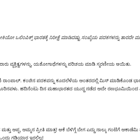
ಿಯೋ ಒಲಿಂಪಿಕ್ಸ್ ಭಾರತಕ್ಕೆ ನಿರೀಕ್ಷೆ ಮಾಡಿದಷ್ಟು ಸಂಖ್ಯೆಯ ಪದಕಗಳನ್ನು ತಾರದೇ
ನೂರಾರು ವ್ಯಕ್ತಿತ್ವಗಳನ್ನು, ಯಶೋಗಾಥೆಗಳನ್ನು ಪರಿಚಯ ಮಾಡಿ ಸ್ಮರಣೀಯ ಆಯಿತು.
ಸರು ರಾಣಿ ರಾಂಪಾಲ್. ಕಂಚಿನ ಪದಕವನ್ನು ಕೂದಲೆಳೆಯ ಅಂತರದಲ್ಲಿ ಮಿಸ್ ಮಾಡಿಕೊಂಡ ಭಾರ
ಸಣ್ಣ ಊರಿನವಳು. ಹದಿನೆಂಟು ದಿನ ಮಹಾಭಾರತದ ಯುದ್ದ ನಡೆದ ಅದೇ ರಣಭೂಮಿಯಿಂದ 
 ಮತ್ತು ಅಪ್ಪ, ಅಮ್ಮನ ಪ್ರೀತಿ ಮಾತ್ರ! ಆಕೆ ಬೆಳಿಗ್ಗೆ ಬೇಗ ಎದ್ದು ನಾಲ್ಕು ಗಂಟೆಗೆ ಅಕ
ಂದು ಗಡಿಯಾರ ಇರಲಿಲ್ಲ!