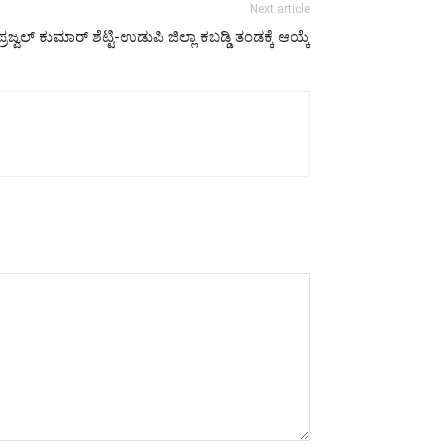
Next article
ಪ್ರಜ್ವಲ್ ಕುಮಾರ್ ಶೆಟ್ಟಿ-ಉಡುಪಿ ಜಿಲ್ಲಾ ಕಬಡ್ಡಿ ತಂಡಕ್ಕೆ ಆಯ್ಕೆ