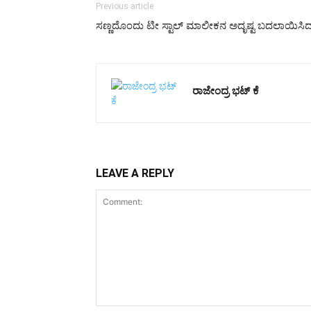
Previous article
ಸಣ್ಣದೊಂದು ಟೀ ಸ್ಟಾಲ್ ಮಾಲೀಕನ ಅದೃಷ್ಟ ಬದಲಾಯಿಸಿದ ತ
ರಾಜೇಂದ್ರ ಭಟ್ ಕೆ
LEAVE A REPLY