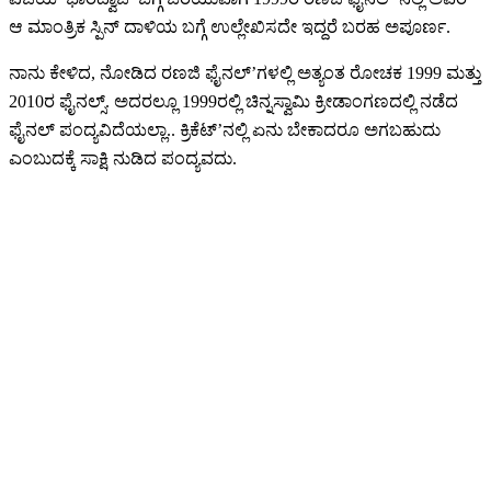
ಆ ಮಾಂತ್ರಿಕ ಸ್ಪಿನ್ ದಾಳಿಯ ಬಗ್ಗೆ ಉಲ್ಲೇಖಿಸದೇ ಇದ್ದರೆ ಬರಹ ಅಪೂರ್ಣ.
ನಾನು ಕೇಳಿದ, ನೋಡಿದ ರಣಜಿ ಫೈನಲ್’ಗಳಲ್ಲಿ ಅತ್ಯಂತ ರೋಚಕ 1999 ಮತ್ತು
2010ರ ಫೈನಲ್ಸ್. ಅದರಲ್ಲೂ 1999ರಲ್ಲಿ ಚಿನ್ನಸ್ವಾಮಿ ಕ್ರೀಡಾಂಗಣದಲ್ಲಿ ನಡೆದ
ಫೈನಲ್ ಪಂದ್ಯವಿದೆಯಲ್ಲಾ.. ಕ್ರಿಕೆಟ್’ನಲ್ಲಿ ಏನು ಬೇಕಾದರೂ ಅಗಬಹುದು
ಎಂಬುದಕ್ಕೆ ಸಾಕ್ಷಿ ನುಡಿದ ಪಂದ್ಯವದು.