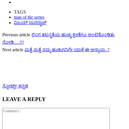
TAGS
man of the series
ವಿಜಯ್ ಭಾರದ್ವಾಜ್
Previous article
ಲಿಂಗ ತಟಸ್ಥತೆಯ ಹುಚ್ಚು ಕ್ರೀಡೆಗೂ ಅಂಟಿಕೊಂಡಿತು
ನೋಡಿ….!!!
Next article
ಮತ್ತೆ ಮತ್ತೆ ನಮ್ಮ ಹುಡುಗನಿಗೇ ಯಾಕೆ ಈ ಅನ್ಯಾಯ..?
ಸ್ಪೋರ್ಟ್ಸ್ ಕನ್ನಡ
LEAVE A REPLY