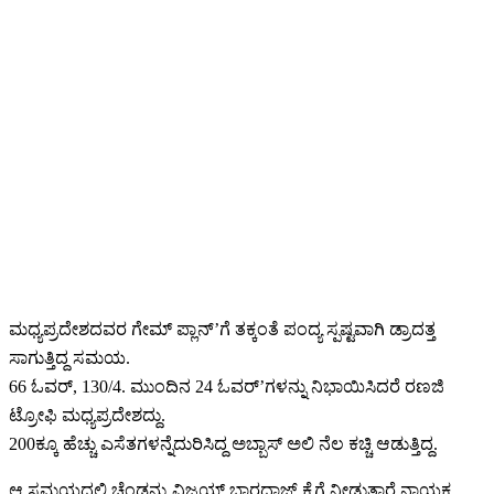
ಮಧ್ಯಪ್ರದೇಶದವರ ಗೇಮ್ ಪ್ಲಾನ್’ಗೆ ತಕ್ಕಂತೆ ಪಂದ್ಯ ಸ್ಪಷ್ಟವಾಗಿ ಡ್ರಾದತ್ತ
ಸಾಗುತ್ತಿದ್ದ ಸಮಯ.
66 ಓವರ್, 130/4. ಮುಂದಿನ 24 ಓವರ್’ಗಳನ್ನು ನಿಭಾಯಿಸಿದರೆ ರಣಜಿ
ಟ್ರೋಫಿ ಮಧ್ಯಪ್ರದೇಶದ್ದು.
200ಕ್ಕೂ ಹೆಚ್ಚು ಎಸೆತಗಳನ್ನೆದುರಿಸಿದ್ದ ಅಬ್ಬಾಸ್ ಅಲಿ ನೆಲ ಕಚ್ಚಿ ಆಡುತ್ತಿದ್ದ.
ಆ ಸಮಯದಲ್ಲಿ ಚೆಂಡನ್ನು ವಿಜಯ್ ಭಾರದ್ವಾಜ್ ಕೈಗೆ ನೀಡುತ್ತಾರೆ ನಾಯಕ