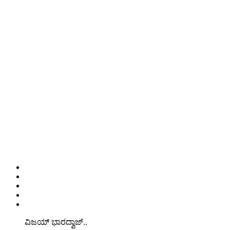
ವಿಜಯ್ ಭಾರದ್ವಾಜ್..