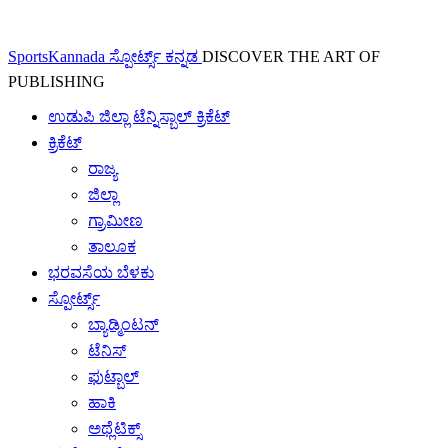
SportsKannada ಸ್ಪೋರ್ಟ್ಸ್ ಕನ್ನಡ
DISCOVER THE ART OF
PUBLISHING
ಉಡುಪಿ ಜಿಲ್ಲಾ ಟೆನ್ನಿಸ್ಬಾಲ್ ಕ್ರಿಕೆಟ್
ಕ್ರಿಕೆಟ್
ರಾಜ್ಯ
ಜಿಲ್ಲಾ
ಗ್ರಾಮೀಣ
ತಾಲೂಕ
ಭರವಸೆಯ ಬೆಳಕು
ಸ್ಪೋರ್ಟ್ಸ್
ಬ್ಯಾಡ್ಮಿಂಟನ್
ಟೆನಿಸ್
ಫುಟ್ಬಾಲ್
ಹಾಕಿ
ಅಥ್ಲೆಟಿಕ್ಸ್