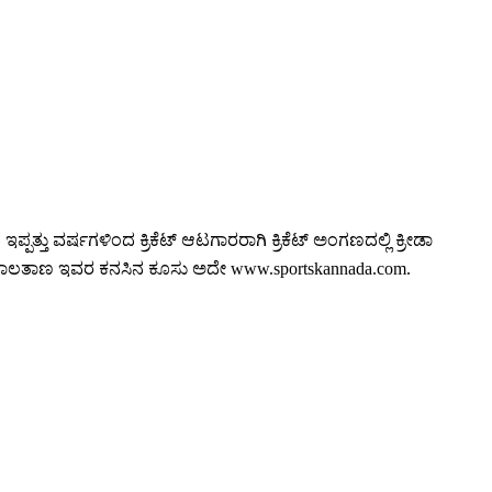
ತ್ತು ವರ್ಷಗಳಿಂದ ಕ್ರಿಕೆಟ್ ಆಟಗಾರರಾಗಿ ಕ್ರಿಕೆಟ್ ಅಂಗಣದಲ್ಲಿ ಕ್ರೀಡಾ
ಡ ಜಾಲತಾಣ ಇವರ ಕನಸಿನ ಕೂಸು ಅದೇ www.sportskannada.com.