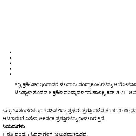
ತನ್ವಿ ಕ್ರಿಕೆಟರ್ಸ್ ಇಂದಾವರ ಹಲವಾರು ಪಂದ್ಯಾಕೂಟಗಳನ್ನು ಆಯೋಜಿಸಿದ ಹಾ
ಟೆನಿಸ್ಬಾಲ್ ಸೂಪರ್ 8 ಕ್ರಿಕೆಟ್ ಪಂದ್ಯಾವಳಿ “ಮಹಾಲಕ್ಷ್ಮಿ ಕಪ್-2021” ಆಯ
ಒಟ್ಟು 24 ತಂಡಗಳು ಭಾಗವಹಿಸಲಿದ್ದು ಪ್ರಥಮ ಪ್ರಶಸ್ತಿ ಪಡೆವ ತಂಡ 20,000 ನ
ಆಟಗಾರರಿಗೆ ವಿಶೇಷ ಆಕರ್ಷಕ ಪ್ರಶಸ್ತಿಗಳನ್ನು ನೀಡಲಾಗುತ್ತಿದೆ.
ನಿಯಮಗಳು
1-ಪ್ರತಿ ಪಂದ್ಯ 5 ಓವರ್ ಗಳಿಗೆ ಸೀಮಿತವಾಗಿರುತ್ತದೆ.