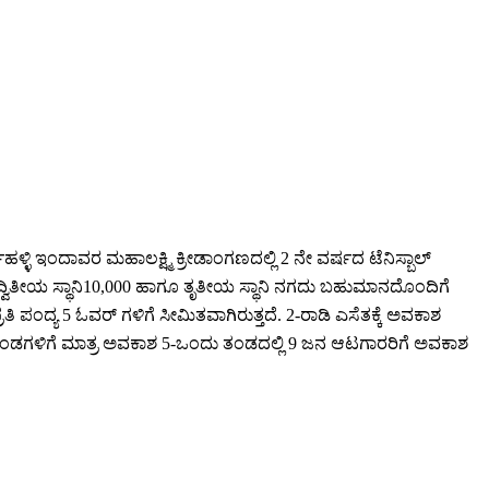
ಹಳ್ಳಿ ಇಂದಾವರ ಮಹಾಲಕ್ಷ್ಮಿ ಕ್ರೀಡಾಂಗಣದಲ್ಲಿ 2 ನೇ ವರ್ಷದ ಟೆನಿಸ್ಬಾಲ್
ದು,ದ್ವಿತೀಯ ಸ್ಥಾನಿ10,000 ಹಾಗೂ ತೃತೀಯ ಸ್ಥಾನಿ ನಗದು ಬಹುಮಾನದೊಂದಿಗೆ
ತಿ ಪಂದ್ಯ 5 ಓವರ್ ಗಳಿಗೆ ಸೀಮಿತವಾಗಿರುತ್ತದೆ. 2-ರಾಡಿ ಎಸೆತಕ್ಕೆ ಅವಕಾಶ
2 ತಂಡಗಳಿಗೆ ಮಾತ್ರ ಅವಕಾಶ 5-ಒಂದು ತಂಡದಲ್ಲಿ 9 ಜನ ಆಟಗಾರರಿಗೆ ಅವಕಾಶ