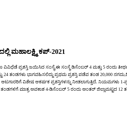
ಲ್ಲಿ ಮಹಾಲಕ್ಷ್ಮಿ ಕಪ್-2021
ಿಧೆಡೆ ಪ್ರಶಸ್ತಿ ಜಯಿಸಿದ ಸಂಸ್ಥೆ.ಈ ಸಂಸ್ಥೆ ಡಿಸೆಂಬರ್ 4 ಮತ್ತು 5 ರಂದು ತೀರ್ಥ
 ಒಟ್ಟು 24 ತಂಡಗಳು ಭಾಗವಹಿಸಲಿದ್ದು ಪ್ರಥಮ ಪ್ರಶಸ್ತಿ ಪಡೆವ ತಂಡ 20,000 ನಗ
ಆಟಗಾರರಿಗೆ ವಿಶೇಷ ಆಕರ್ಷಕ ಪ್ರಶಸ್ತಿಗಳನ್ನು ನೀಡಲಾಗುತ್ತಿದೆ. ನಿಯಮಗಳು 1-ಪ್ರ
12 ತಂಡಗಳಿಗೆ ಮಾತ್ರ ಅವಕಾಶ 4-ಡಿಸೆಂಬರ್ 5 ರಂದು ಅಂತರ್ ಜಿಲ್ಲಾಮಟ್ಟದ 1