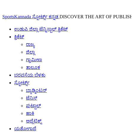
SportsKannada ಸ್ಪೋರ್ಟ್ಸ್ ಕನ್ನಡ
DISCOVER THE ART OF PUBLIS
ಉಡುಪಿ ಜಿಲ್ಲಾ ಟೆನ್ನಿಸ್ಬಾಲ್ ಕ್ರಿಕೆಟ್
ಕ್ರಿಕೆಟ್
ರಾಜ್ಯ
ಜಿಲ್ಲಾ
ಗ್ರಾಮೀಣ
ತಾಲೂಕ
ಭರವಸೆಯ ಬೆಳಕು
ಸ್ಪೋರ್ಟ್ಸ್
ಬ್ಯಾಡ್ಮಿಂಟನ್
ಟೆನಿಸ್
ಫುಟ್ಬಾಲ್
ಹಾಕಿ
ಅಥ್ಲೆಟಿಕ್ಸ್
ಯಶೋಗಾಥೆ