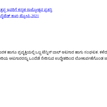
 ಇವರಿಗೆ ಕನ್ನಡ ರಾಜ್ಯೋತ್ಸವ ಪ್ರಶಸ್ತಿ
ನೈಟೆಡ್ ಕಾಪು ಟ್ರೋಫಿ-2021
ಹಾಗೂ ಪ್ರವೃತ್ತಿಯಲ್ಲಿ ಒಬ್ಬ ಟೆನ್ನಿಸ್ ಬಾಲ್ ಆಟಗಾರ ಹಾಗು ಸಂಘಟಕ. ಕಳೆದ ಇಪ್ಪ
ತ್ತು ಕಿರಿಯ ಆಟಗಾರರನ್ನು ಒಂದೆಡೆ ಸೇರಿಸುವ ಉದ್ದೇಶದಿಂದ ಲೋಕಾರ್ಪಣೆಗೊಂ