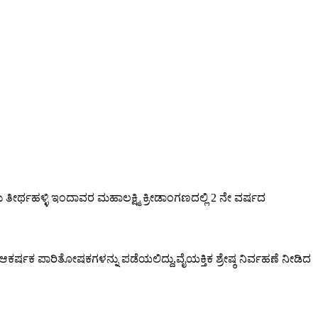
ು ತೀರ್ಥಹಳ್ಳಿ ಇಂದಾವರ ಮಹಾಲಕ್ಷ್ಮಿ ಕ್ರೀಡಾಂಗಣದಲ್ಲಿ 2 ನೇ ವರ್ಷದ
ಕರ್ಷಕ ಪಾರಿತೋಷಕಗಳನ್ನು ಪಡೆಯಲಿದ್ದು,ವೈಯಕ್ತಿಕ ಶ್ರೇಷ್ಠ ನಿರ್ವಹಣೆ ನೀಡಿದ