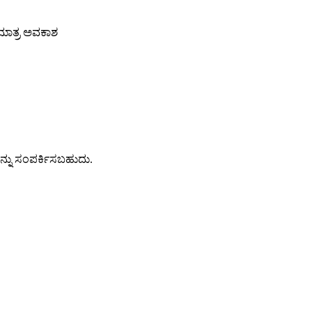
 ಮಾತ್ರ ಅವಕಾಶ
್ನು ಸಂಪರ್ಕಿಸಬಹುದು.