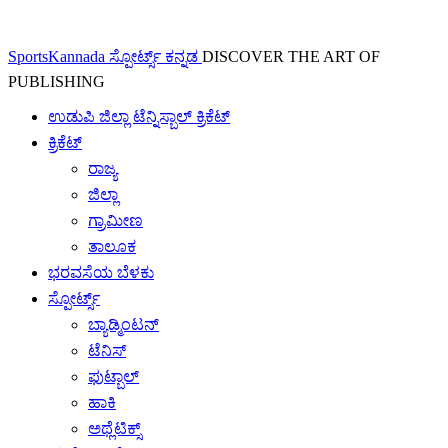
SportsKannada ಸ್ಪೋರ್ಟ್ಸ್ ಕನ್ನಡ
DISCOVER THE ART OF
PUBLISHING
ಉಡುಪಿ ಜಿಲ್ಲಾ ಟೆನ್ನಿಸ್ಬಾಲ್ ಕ್ರಿಕೆಟ್
ಕ್ರಿಕೆಟ್
ರಾಜ್ಯ
ಜಿಲ್ಲಾ
ಗ್ರಾಮೀಣ
ತಾಲೂಕ
ಭರವಸೆಯ ಬೆಳಕು
ಸ್ಪೋರ್ಟ್ಸ್
ಬ್ಯಾಡ್ಮಿಂಟನ್
ಟೆನಿಸ್
ಫುಟ್ಬಾಲ್
ಹಾಕಿ
ಅಥ್ಲೆಟಿಕ್ಸ್