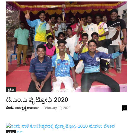
ಕ್ರಿಕೆಟ್
ಟಿ.ಎಂ.ಎ ಪೈ ಟ್ರೋಫಿ-2020
ಕೋಟ ರಾಮಕೃಷ್ಣ ಆಚಾರ್ಯ
-
February 10, 2020
0
ಕ್ರಿಕೆಟ್