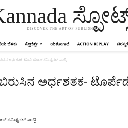
annada ಸ್ಪೋರ್ಟ್
DISCOVER THE ART OF PUBLISHING
ೆಯ ಬೆಳಕು
ಸ್ಪೋರ್ಟ್ಸ್
ಯಶೋಗಾಥೆ
ACTION REPLAY
ಚಿರಸ್ಮರ
ರುಸಿನ ಅರ್ಧಶತಕ- ಟೊರ್ಪೆಡೋಸ್ ಸೆಮಿಫೈನಲ್ ಎಂಟ್ರಿ
ಬಿರುಸಿನ ಅರ್ಧಶತಕ- ಟೊರ್ಪೆ