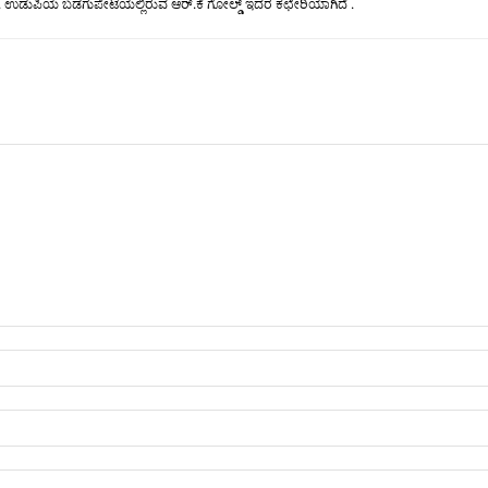
ಡುಪಿಯ ಬಡಗುಪೇಟೆಯಲ್ಲಿರುವ ಆರ್.ಕೆ ಗೋಲ್ಡ್ ಇದರ ಕಛೇರಿಯಾಗಿದೆ .