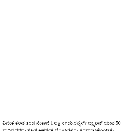
ವಿಜೇತ ತಂಡ ತಂಡ ನೇತಾಜಿ 1 ಲಕ್ಷ ನಗದು,ರನ್ನರ್ಸ್ ಬ್ರ್ಯಾಂಡ್ ಯುವ 50
ಸಾವಿರ ನಗದು ಸಹಿತ ಆಕರ್ಷಕ ಟ್ರೋಫಿಗಳನ್ನು ತನ್ನದಾಗಿಸಿಕೊಂಡಿತು.