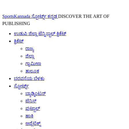
SportsKannada ಸ್ಪೋರ್ಟ್ಸ್ ಕನ್ನಡ
DISCOVER THE ART OF
PUBLISHING
ಉಡುಪಿ ಜಿಲ್ಲಾ ಟೆನ್ನಿಸ್ಬಾಲ್ ಕ್ರಿಕೆಟ್
ಕ್ರಿಕೆಟ್
ರಾಜ್ಯ
ಜಿಲ್ಲಾ
ಗ್ರಾಮೀಣ
ತಾಲೂಕ
ಭರವಸೆಯ ಬೆಳಕು
ಸ್ಪೋರ್ಟ್ಸ್
ಬ್ಯಾಡ್ಮಿಂಟನ್
ಟೆನಿಸ್
ಫುಟ್ಬಾಲ್
ಹಾಕಿ
ಅಥ್ಲೆಟಿಕ್ಸ್