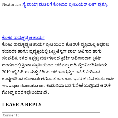
Next article
ಸೈ ಬಾಯ್ಸ್ ಮಡಿಲಿಗೆ ಕೋಲಾರ ಪ್ರೀಮಿಯರ್‌ ಲೀಗ್ ಪ್ರಶಸ್ತಿ.
ಕೋಟ ರಾಮಕೃಷ್ಣ ಆಚಾರ್ಯ
ಕೋಟ ರಾಮಕೃಷ್ಣ ಆಚಾರ್ಯ ಪ್ರೀತಿಯಿಂದ ಕೆ.ಆರ್.ಕೆ ವೃತ್ತಿಯಲ್ಲಿ ಆಭರಣ
ತಯಾರಕ ಹಾಗೂ ಪ್ರವೃತ್ತಿಯಲ್ಲಿ ಒಬ್ಬ ಟೆನ್ನಿಸ್ ಬಾಲ್ ಆಟಗಾರ ಹಾಗು
ಸಂಘಟಕ. ಕಳೆದ ಇಪ್ಪತ್ತು ವರ್ಷಗಳಿಂದ ಕ್ರಿಕೆಟ್ ಆಟಗಾರರಾಗಿ ಕ್ರಿಕೆಟ್
ಅಂಗಣದಲ್ಲಿ ಕ್ರೀಡಾ ಸ್ಫೂರ್ತಿಯಿಂದ ಆಟವನ್ನು ಆಡಿ ವೈಭವೀಕರಿಸಿದವರು.
2019ರಲ್ಲಿ ಹಿರಿಯ ಮತ್ತು ಕಿರಿಯ ಆಟಗಾರರನ್ನು ಒಂದೆಡೆ ಸೇರಿಸುವ
ಉದ್ದೇಶದಿಂದ ಲೋಕಾರ್ಪಣೆಗೊಂಡ ಜಾಲತಾಣ ಇವರ ಕನಸಿನ ಕೂಸು ಅದೇ
www.sportskannada.com. ಉಡುಪಿಯ ಬಡಗುಪೇಟೆಯಲ್ಲಿರುವ ಆರ್.ಕೆ
ಗೋಲ್ಡ್ ಇದರ ಕಛೇರಿಯಾಗಿದೆ .
LEAVE A REPLY