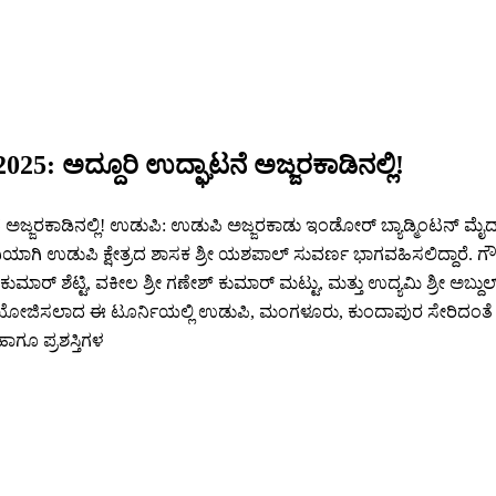
25: ಅದ್ದೂರಿ ಉದ್ಘಾಟನೆ ಅಜ್ಜರಕಾಡಿನಲ್ಲಿ!
ೆ ಅಜ್ಜರಕಾಡಿನಲ್ಲಿ! ಉಡುಪಿ: ಉಡುಪಿ ಅಜ್ಜರಕಾಡು ಇಂಡೋರ್ ಬ್ಯಾಡ್ಮಿಂಟನ್ ಮೈದ
ಅತಿಥಿಯಾಗಿ ಉಡುಪಿ ಕ್ಷೇತ್ರದ ಶಾಸಕ ಶ್ರೀ ಯಶಪಾಲ್ ಸುವರ್ಣ ಭಾಗವಹಿಸಲಿದ್ದಾರೆ.
 ಶೆಟ್ಟಿ, ವಕೀಲ ಶ್ರೀ ಗಣೇಶ್ ಕುಮಾರ್ ಮಟ್ಟು, ಮತ್ತು ಉದ್ಯಮಿ ಶ್ರೀ ಅಬ್ದುಲ್ 
 ಆಯೋಜಿಸಲಾದ ಈ ಟೂರ್ನಿಯಲ್ಲಿ ಉಡುಪಿ, ಮಂಗಳೂರು, ಕುಂದಾಪುರ ಸೇರಿದಂತೆ ರಾ
ಹಾಗೂ ಪ್ರಶಸ್ತಿಗಳ