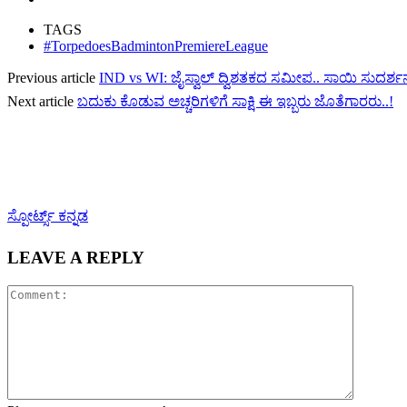
TAGS
#TorpedoesBadmintonPremiereLeague
Previous article
IND vs WI: ಜೈಸ್ವಾಲ್ ದ್ವಿಶತಕದ ಸಮೀಪ.. ಸಾಯಿ ಸುದರ್ಶ
Next article
ಬದುಕು ಕೊಡುವ ಅಚ್ಚರಿಗಳಿಗೆ ಸಾಕ್ಷಿ ಈ ಇಬ್ಬರು ಜೊತೆಗಾರರು..!
ಸ್ಪೋರ್ಟ್ಸ್ ಕನ್ನಡ
LEAVE A REPLY