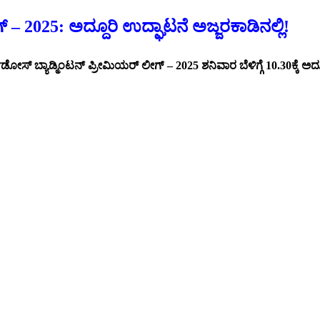
– 2025: ಅದ್ದೂರಿ ಉದ್ಘಾಟನೆ ಅಜ್ಜರಕಾಡಿನಲ್ಲಿ!
್ ಬ್ಯಾಡ್ಮಿಂಟನ್ ಪ್ರೀಮಿಯರ್ ಲೀಗ್ – 2025 ಶನಿವಾರ ಬೆಳಿಗ್ಗೆ 10.30ಕ್ಕೆ ಅದ