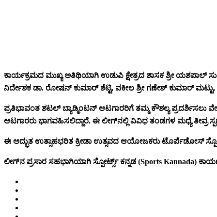
ಕಾರ್ಯಕ್ರಮದ ಮುಖ್ಯ ಅತಿಥಿಯಾಗಿ ಉಡುಪಿ ಕ್ಷೇತ್ರದ ಶಾಸಕ ಶ್ರೀ ಯಶಪಾಲ್ ಸು
ನಿರ್ದೇಶಕ ಡಾ. ರೋಷನ್ ಕುಮಾರ್ ಶೆಟ್ಟಿ, ವಕೀಲ ಶ್ರೀ ಗಣೇಶ್ ಕುಮಾರ್ ಮಟ್ಟು, ಮತ
ಪ್ರತಿಭಾವಂತ ಶಟಲ್ ಬ್ಯಾಡ್ಮಿಂಟನ್ ಆಟಗಾರರಿಗೆ ತಮ್ಮ ಕೌಶಲ್ಯ ಪ್ರದರ್ಶಿಸ
ಆಟಗಾರರು ಭಾಗವಹಿಸಲಿದ್ದಾರೆ. ಈ ಲೀಗ್‌ನಲ್ಲಿ ವಿವಿಧ ತಂಡಗಳ ಮಧ್ಯೆ ತೀವ್ರ ಸ
ಈ ಅದ್ಭುತ ಉತ್ಸಾಹಭರಿತ ಕ್ರೀಡಾ ಉತ್ಸವದ ಆಯೋಜಕರು ಟೊರ್ಪೆಡೋಸ್ ಸ್ಪೋರ್ಟ್ಸ್ 
ಲೀಗ್‌ನ ಪ್ರಸಾರ ಸಹಭಾಗಿಯಾಗಿ ಸ್ಪೋರ್ಟ್ಸ್ ಕನ್ನಡ (Sports Kannada) ಕಾರ್ಯ