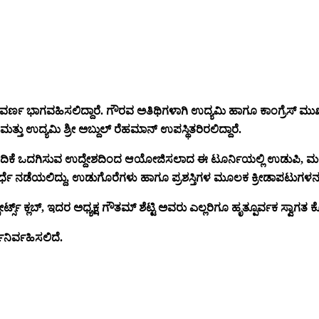
ವರ್ಣ ಭಾಗವಹಿಸಲಿದ್ದಾರೆ. ಗೌರವ ಅತಿಥಿಗಳಾಗಿ ಉದ್ಯಮಿ ಹಾಗೂ ಕಾಂಗ್ರೆಸ್ ಮು
್ತು ಉದ್ಯಮಿ ಶ್ರೀ ಅಬ್ದುಲ್ ರೆಹಮಾನ್ ಉಪಸ್ಥಿತರಿರಲಿದ್ದಾರೆ.
ಲು ವೇದಿಕೆ ಒದಗಿಸುವ ಉದ್ದೇಶದಿಂದ ಆಯೋಜಿಸಲಾದ ಈ ಟೂರ್ನಿಯಲ್ಲಿ ಉಡುಪಿ, ಮಂ
್ಪರ್ಧೆ ನಡೆಯಲಿದ್ದು, ಉಡುಗೊರೆಗಳು ಹಾಗೂ ಪ್ರಶಸ್ತಿಗಳ ಮೂಲಕ ಕ್ರೀಡಾಪಟುಗಳನ್ನ
ಕ್ಲಬ್, ಇದರ ಅಧ್ಯಕ್ಷ ಗೌತಮ್ ಶೆಟ್ಟಿ ಅವರು ಎಲ್ಲರಿಗೂ ಹೃತ್ಪೂರ್ವಕ ಸ್ವಾಗತ ಕೋ
ನಿರ್ವಹಿಸಲಿದೆ.