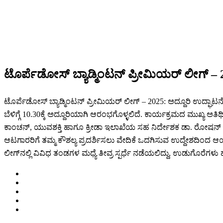
ಟೊರ್ಪೆಡೋಸ್ ಬ್ಯಾಡ್ಮಿಂಟನ್ ಪ್ರೀಮಿಯರ್ ಲೀಗ್ – 20
ಟೊರ್ಪೆಡೋಸ್ ಬ್ಯಾಡ್ಮಿಂಟನ್ ಪ್ರೀಮಿಯರ್ ಲೀಗ್ – 2025: ಅದ್ದೂರಿ ಉದ್ಘಾಟನ
ಬೆಳಿಗ್ಗೆ 10.30ಕ್ಕೆ ಅದ್ದೂರಿಯಾಗಿ ಆರಂಭಗೊಳ್ಳಲಿದೆ. ಕಾರ್ಯಕ್ರಮದ ಮುಖ್ಯ 
ಕಾಂಚನ್, ಯುವಶಕ್ತಿ ಹಾಗೂ ಕ್ರೀಡಾ ಇಲಾಖೆಯ ಸಹ ನಿರ್ದೇಶಕ ಡಾ. ರೋಷನ್ ಕುಮಾರ್
ಆಟಗಾರರಿಗೆ ತಮ್ಮ ಕೌಶಲ್ಯ ಪ್ರದರ್ಶಿಸಲು ವೇದಿಕೆ ಒದಗಿಸುವ ಉದ್ದೇಶದಿಂದ
ಲೀಗ್‌ನಲ್ಲಿ ವಿವಿಧ ತಂಡಗಳ ಮಧ್ಯೆ ತೀವ್ರ ಸ್ಪರ್ಧೆ ನಡೆಯಲಿದ್ದು, ಉಡುಗೊರೆಗಳು 