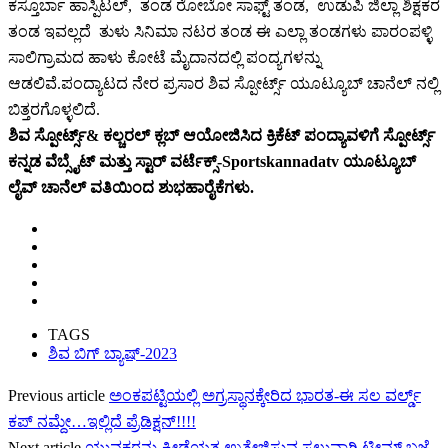
ಕಸ್ತೂರ್ಬಾ ಹಾಸ್ಪಿಟಲ್, ತಂಡ ರೋಬೋ ಸಾಫ್ಟ್ ತಂಡ, ಉಡುಪಿ ಜಿಲ್ಲಾ ಶಿಕ್ಷಕರ
ತಂಡ ಇವಲ್ಲದೆ ತುಳು ಸಿನಿಮಾ ನಟರ ತಂಡ ಈ ಎಲ್ಲಾ ತಂಡಗಳು ಪಾರಂಪಳ್ಳಿ
ಸಾಲಿಗ್ರಾಮದ ಹಾಳು ಕೋಟೆ ಮೈದಾನದಲ್ಲಿ ಪಂದ್ಯಗಳನ್ನು
ಆಡಲಿವೆ.ಪಂದ್ಯಾಟದ ನೇರ ಪ್ರಸಾರ ಶಿವ ಸ್ಪೋರ್ಟ್ಸ್ ಯೂಟ್ಯೂಬ್ ಚಾನೆಲ್ ನಲ್ಲಿ
ಬಿತ್ತರಗೊಳ್ಳಲಿದೆ.
ಶಿವ ಸ್ಪೋರ್ಟ್ಸ್& ಕಲ್ಚರಲ್ ಕ್ಲಬ್ ಆಯೋಜಿಸಿದ ಕ್ರಿಕೆಟ್ ಪಂದ್ಯಾವಳಿಗೆ ಸ್ಪೋರ್ಟ್ಸ್
ಕನ್ನಡ ವೆಬ್ಸೈಟ್ ಮತ್ತು ಸ್ಟಾರ್ ವರ್ಟೆಕ್ಸ್-Sportskannadatv ಯೂಟ್ಯೂಬ್
ಲೈವ್ ಚಾನೆಲ್ ವತಿಯಿಂದ ಶುಭಹಾರೈಕೆಗಳು.
TAGS
ಶಿವ ಬಿಗ್ ಬ್ಯಾಷ್-2023
Previous article
ಅಂಕಪಟ್ಟಿಯಲ್ಲಿ‌ ಅಗ್ರಸ್ಥಾನಕ್ಕೇರಿದ ಭಾರತ-ಈ ಸಲ ವರ್ಲ್ಡ್
ಕಪ್ ನಮ್ದೇ…ಇಲ್ಲಿದೆ ಪ್ರೆಡಿಕ್ಷನ್!!!!
Next article
ಯುವಕರನ್ನು ಕ್ರೀಡೆಯತ್ತ ಉತ್ತೇಜಿಸುವ ಸಲುವಾಗಿ ಟೀಮ್ ಬಜ್ಪೆ