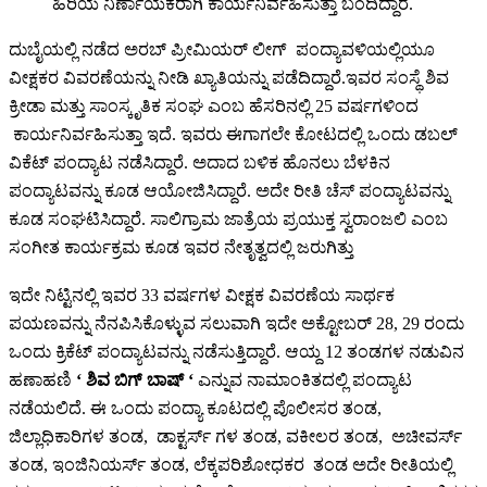
ಹಿರಿಯ ನಿರ್ಣಾಯಕರಾಗಿ ಕಾರ್ಯನಿರ್ವಹಿಸುತ್ತಾ ಬಂದಿದ್ದಾರೆ.
ದುಬೈಯಲ್ಲಿ ನಡೆದ ಅರಬ್ ಪ್ರೀಮಿಯರ್ ಲೀಗ್ ಪಂದ್ಯಾವಳಿಯಲ್ಲಿಯೂ
ವೀಕ್ಷಕರ ವಿವರಣೆಯನ್ನು ನೀಡಿ ಖ್ಯಾತಿಯನ್ನು ಪಡೆದಿದ್ದಾರೆ.ಇವರ ಸಂಸ್ಥೆ ಶಿವ
ಕ್ರೀಡಾ ಮತ್ತು ಸಾಂಸ್ಕೃತಿಕ ಸಂಘ ಎಂಬ ಹೆಸರಿನಲ್ಲಿ 25 ವರ್ಷಗಳಿಂದ
ಕಾರ್ಯನಿರ್ವಹಿಸುತ್ತಾ ಇದೆ. ಇವರು ಈಗಾಗಲೇ ಕೋಟದಲ್ಲಿ ಒಂದು ಡಬಲ್
ವಿಕೆಟ್ ಪಂದ್ಯಾಟ ನಡೆಸಿದ್ದಾರೆ. ಅದಾದ ಬಳಿಕ ಹೊನಲು ಬೆಳಕಿನ
ಪಂದ್ಯಾಟವನ್ನು ಕೂಡ ಆಯೋಜಿಸಿದ್ದಾರೆ. ಅದೇ ರೀತಿ ಚೆಸ್ ಪಂದ್ಯಾಟವನ್ನು
ಕೂಡ ಸಂಘಟಿಸಿದ್ದಾರೆ. ಸಾಲಿಗ್ರಾಮ ಜಾತ್ರೆಯ ಪ್ರಯುಕ್ತ ಸ್ವರಾಂಜಲಿ ಎಂಬ
ಸಂಗೀತ ಕಾರ್ಯಕ್ರಮ ಕೂಡ ಇವರ ನೇತೃತ್ವದಲ್ಲಿ ಜರುಗಿತ್ತು
ಇದೇ ನಿಟ್ಟಿನಲ್ಲಿ ಇವರ 33 ವರ್ಷಗಳ ವೀಕ್ಷಕ ವಿವರಣೆಯ ಸಾರ್ಥಕ
ಪಯಣವನ್ನು ನೆನಪಿಸಿಕೊಳ್ಳುವ ಸಲುವಾಗಿ ಇದೇ ಅಕ್ಟೋಬರ್ 28, 29 ರಂದು
ಒಂದು ಕ್ರಿಕೆಟ್ ಪಂದ್ಯಾಟವನ್ನು ನಡೆಸುತ್ತಿದ್ದಾರೆ. ಆಯ್ದ 12 ತಂಡಗಳ ನಡುವಿನ
ಹಣಾಹಣಿ
‘ ಶಿವ ಬಿಗ್ ಬಾಷ್ ‘
ಎನ್ನುವ ನಾಮಾಂಕಿತದಲ್ಲಿ ಪಂದ್ಯಾಟ
ನಡೆಯಲಿದೆ. ಈ ಒಂದು ಪಂದ್ಯಾ ಕೂಟದಲ್ಲಿ ಪೊಲೀಸರ ತಂಡ,
ಜಿಲ್ಲಾಧಿಕಾರಿಗಳ ತಂಡ, ಡಾಕ್ಟರ್ಸ್ ಗಳ ತಂಡ, ವಕೀಲರ ತಂಡ, ಅಚೀವರ್ಸ್
ತಂಡ, ಇಂಜಿನಿಯರ್ಸ್ ತಂಡ, ಲೆಕ್ಕಪರಿಶೋಧಕರ ತಂಡ ಅದೇ ರೀತಿಯಲ್ಲಿ