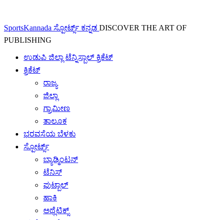
SportsKannada ಸ್ಪೋರ್ಟ್ಸ್ ಕನ್ನಡ
DISCOVER THE ART OF
PUBLISHING
ಉಡುಪಿ ಜಿಲ್ಲಾ ಟೆನ್ನಿಸ್ಬಾಲ್ ಕ್ರಿಕೆಟ್
ಕ್ರಿಕೆಟ್
ರಾಜ್ಯ
ಜಿಲ್ಲಾ
ಗ್ರಾಮೀಣ
ತಾಲೂಕ
ಭರವಸೆಯ ಬೆಳಕು
ಸ್ಪೋರ್ಟ್ಸ್
ಬ್ಯಾಡ್ಮಿಂಟನ್
ಟೆನಿಸ್
ಫುಟ್ಬಾಲ್
ಹಾಕಿ
ಅಥ್ಲೆಟಿಕ್ಸ್