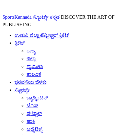
SportsKannada ಸ್ಪೋರ್ಟ್ಸ್ ಕನ್ನಡ
DISCOVER THE ART OF
PUBLISHING
ಉಡುಪಿ ಜಿಲ್ಲಾ ಟೆನ್ನಿಸ್ಬಾಲ್ ಕ್ರಿಕೆಟ್
ಕ್ರಿಕೆಟ್
ರಾಜ್ಯ
ಜಿಲ್ಲಾ
ಗ್ರಾಮೀಣ
ತಾಲೂಕ
ಭರವಸೆಯ ಬೆಳಕು
ಸ್ಪೋರ್ಟ್ಸ್
ಬ್ಯಾಡ್ಮಿಂಟನ್
ಟೆನಿಸ್
ಫುಟ್ಬಾಲ್
ಹಾಕಿ
ಅಥ್ಲೆಟಿಕ್ಸ್