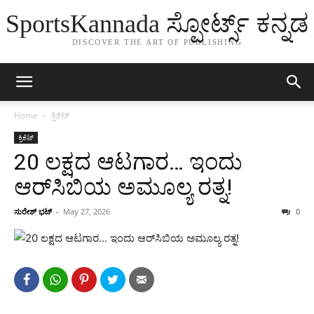
SportsKannada ಸ್ಪೋರ್ಟ್ಸ್ ಕನ್ನಡ
DISCOVER THE ART OF PUBLISHING
Home
ಕ್ರಿಕೆಟ್
ಕ್ರಿಕೆಟ್
20 ಲಕ್ಷದ ಆಟಗಾರ… ಇಂದು
ಆರ್‌ಸಿಬಿಯ ಅಮೂಲ್ಯ ರತ್ನ!
ಸುರೇಶ್ ಭಟ್
-
May 27, 2026
0