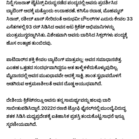
ನಿನ್ನೆ ಗುಜರಾತ್ ಟೈಟನ್ಸ್ ವಿರುದ್ಧ ನಡೆದ ಪಂದ್ಯದಲ್ಲಿ ಅವನು ಪ್ರದರ್ಶಿಸಿದ
ಬ್ಯಾಟಿಂಗ್ ಅದಕ್ಕೆ ಮತ್ತೊಂದು ಉದಾಹರಣೆ. ಕಗಿಸೊ ರಬಾಡ, ಮೊಹಮ್ಮದ್
ಸಿರಾಜ್, ರಶೀದ್ ಖಾನ್ ಸೇರಿದಂತೆ ಅನುಭವೀ ಬೌಲರ್‌ಗಳ ಎದುರು ಕೇವಲ 33
ಎಸೆತಗಳಲ್ಲಿ 93 ರನ್ ಸಿಡಿಸಿದ ಅವನ ಆಟ ಕ್ರಿಕೆಟ್ ಅಭಿಮಾನಿಗಳನ್ನು
ಮಂತ್ರಮುಗ್ಧರನ್ನಾಗಿಸಿತು. ವಿಶೇಷವಾಗಿ ಅವನು ಬಾರಿಸಿದ ಸಿಕ್ಸರ್‌ಗಳು ಪಂದ್ಯಕ್ಕೆ
ಹೊಸ ಉತ್ಸಾಹ ತುಂಬಿದವು.
ಪಾಟಿದಾರ್‌ನ ಶಕ್ತಿ ಕೇವಲ ಬ್ಯಾಟಿಂಗ್ ಮಾತ್ರವಲ್ಲ; ಅವನ ಸಮಾಧಾನಚಿತ್ತ.
ಎಂತಹ ಒತ್ತಡದ ಸಂದರ್ಭವಾಗಿದ್ದರೂ ಆತ ತಾಳ್ಮೆ ಕಳೆದುಕೊಳ್ಳುವುದಿಲ್ಲ.
ಮೈದಾನದಲ್ಲಿ ಅವನ ಮುಖಭಾವವೇ ಅದಕ್ಕೆ ಸಾಕ್ಷಿ. ಶಾಂತ ಸ್ವಭಾವದೊಳಗೆ
ಅಡಗಿರುವ ಆಕ್ರಮಣಶೀಲತೆ ಅವನ ದೊಡ್ಡ ಆಯುಧವಾಗಿದೆ.
ದೇಶೀಯ ಕ್ರಿಕೆಟ್‌ನಲ್ಲೂ ಅವನು ತನ್ನ ಸಾಮರ್ಥ್ಯವನ್ನು ಹಲವು ಬಾರಿ
ಸಾಬೀತುಪಡಿಸಿದ್ದಾನೆ. 2022ರ ರಣಜಿ ಟ್ರೋಫಿ ಫೈನಲ್‌ನಲ್ಲಿ ಮುಂಬೈ ವಿರುದ್ಧ
ಶತಕ ಸಿಡಿಸಿ ಮಧ್ಯಪ್ರದೇಶಕ್ಕೆ ಐತಿಹಾಸಿಕ ಪ್ರಶಸ್ತಿ ತಂದುಕೊಟ್ಟ ಸಾಧನೆ ಇನ್ನೂ
ಸ್ಮರಣೀಯವಾಗಿದೆ.