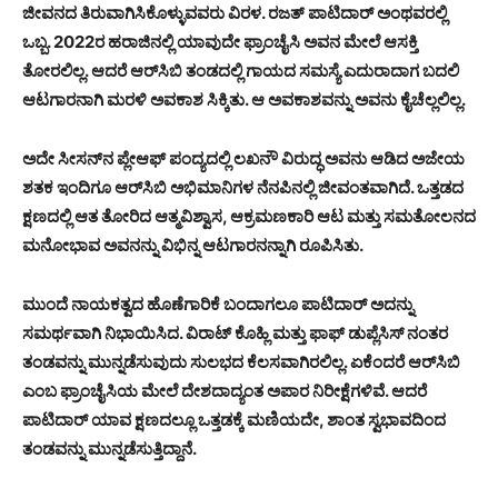
ಜೀವನದ ತಿರುವಾಗಿಸಿಕೊಳ್ಳುವವರು ವಿರಳ. ರಜತ್ ಪಾಟಿದಾರ್ ಅಂಥವರಲ್ಲಿ
ಒಬ್ಬ. 2022ರ ಹರಾಜಿನಲ್ಲಿ ಯಾವುದೇ ಫ್ರಾಂಚೈಸಿ ಅವನ ಮೇಲೆ ಆಸಕ್ತಿ
ತೋರಲಿಲ್ಲ. ಆದರೆ ಆರ್‌ಸಿಬಿ ತಂಡದಲ್ಲಿ ಗಾಯದ ಸಮಸ್ಯೆ ಎದುರಾದಾಗ ಬದಲಿ
ಆಟಗಾರನಾಗಿ ಮರಳಿ ಅವಕಾಶ ಸಿಕ್ಕಿತು. ಆ ಅವಕಾಶವನ್ನು ಅವನು ಕೈಚೆಲ್ಲಲಿಲ್ಲ.
ಅದೇ ಸೀಸನ್‌ನ ಪ್ಲೇಆಫ್ ಪಂದ್ಯದಲ್ಲಿ ಲಖನೌ ವಿರುದ್ಧ ಅವನು ಆಡಿದ ಅಜೇಯ
ಶತಕ ಇಂದಿಗೂ ಆರ್‌ಸಿಬಿ ಅಭಿಮಾನಿಗಳ ನೆನಪಿನಲ್ಲಿ ಜೀವಂತವಾಗಿದೆ. ಒತ್ತಡದ
ಕ್ಷಣದಲ್ಲಿ ಆತ ತೋರಿದ ಆತ್ಮವಿಶ್ವಾಸ, ಆಕ್ರಮಣಕಾರಿ ಆಟ ಮತ್ತು ಸಮತೋಲನದ
ಮನೋಭಾವ ಅವನನ್ನು ವಿಭಿನ್ನ ಆಟಗಾರನನ್ನಾಗಿ ರೂಪಿಸಿತು.
ಮುಂದೆ ನಾಯಕತ್ವದ ಹೊಣೆಗಾರಿಕೆ ಬಂದಾಗಲೂ ಪಾಟಿದಾರ್ ಅದನ್ನು
ಸಮರ್ಥವಾಗಿ ನಿಭಾಯಿಸಿದ. ವಿರಾಟ್ ಕೊಹ್ಲಿ ಮತ್ತು ಫಾಫ್ ಡುಪ್ಲೆಸಿಸ್ ನಂತರ
ತಂಡವನ್ನು ಮುನ್ನಡೆಸುವುದು ಸುಲಭದ ಕೆಲಸವಾಗಿರಲಿಲ್ಲ. ಏಕೆಂದರೆ ಆರ್‌ಸಿಬಿ
ಎಂಬ ಫ್ರಾಂಚೈಸಿಯ ಮೇಲೆ ದೇಶದಾದ್ಯಂತ ಅಪಾರ ನಿರೀಕ್ಷೆಗಳಿವೆ. ಆದರೆ
ಪಾಟಿದಾರ್ ಯಾವ ಕ್ಷಣದಲ್ಲೂ ಒತ್ತಡಕ್ಕೆ ಮಣಿಯದೇ, ಶಾಂತ ಸ್ವಭಾವದಿಂದ
ತಂಡವನ್ನು ಮುನ್ನಡೆಸುತ್ತಿದ್ದಾನೆ.