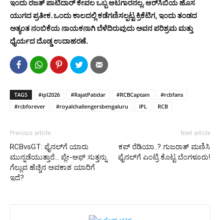
ಇಂದು ರಜತ್ ಪಾಟಿದಾರ್ ಕೇವಲ ಒಬ್ಬ ಆಟಗಾರನಲ್ಲ. ಆರ್‌ಸಿಬಿಯ ಹೊಸ
ಯುಗದ ಪ್ರತೀಕ. ಒಂದು ಕಾಲದಲ್ಲಿ ಕಡೆಗಣಿಸಲ್ಪಟ್ಟ ಕ್ರಿಕೆಟಿಗ, ಇಂದು ತಂಡದ
ಅತ್ಯಂತ ನಂಬಿಕೆಯ ನಾಯಕನಾಗಿ ಬೆಳೆದಿರುವುದು ಅವನ ಪರಿಶ್ರಮ ಮತ್ತು
ಧೈರ್ಯದ ದೊಡ್ಡ ಉದಾಹರಣೆ.
TAGS
#ipl2026
#RajatPatidar
#RCBCaptain
#rcbfans
#rcbforever
#royalchallengersbengaluru
IPL
RCB
Previous article
Next article
RCBvsGT: ಫೈನಲ್‌ಗೆ ಯಾರು
ಕಪ್ ರೆಡಿಯಾ..? ಗುಜರಾತ್ ಮಣಿಸಿ
ಮುನ್ನಡೆಯುತ್ತಾರೆ… ಪ್ಲೇ-ಆಫ್ ಸುತ್ತನ್ನು
ಫೈನಲ್‌ಗೆ ಎಂಟ್ರಿ ಕೊಟ್ಟ ಬೆಂಗಳೂರು!
ಗೆಲ್ಲುವ ಹೆಚ್ಚಿನ ಅವಕಾಶ ಯಾರಿಗೆ
ಇದೆ?