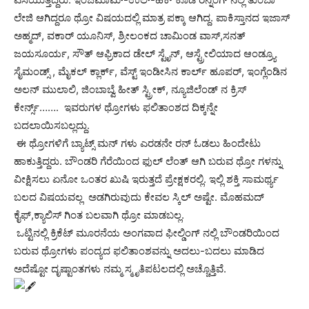
ಲೇಜಿ ಆಗಿದ್ದರೂ ಥ್ರೋ ವಿಷಯದಲ್ಲಿ ಮಾತ್ರ ಪಕ್ಕಾ ಆಗಿದ್ದ. ಪಾಕಿಸ್ತಾನದ ಇಜಾಸ್
ಅಹ್ಮದ್, ವಕಾರ್ ಯೂನಿಸ್, ಶ್ರೀಲಂಕದ ಚಾಮಿಂಡ ವಾಸ್,ಸನತ್
ಜಯಸೂರ್ಯ, ಸೌತ್ ಆಫ್ರಿಕಾದ ಡೇಲ್ ಸ್ಟೈನ್, ಆಸ್ಟ್ರೇಲಿಯಾದ ಆಂಡ್ರ್ಯೂ
ಸೈಮಂಡ್ಸ್ , ಮೈಕಲ್ ಕ್ಲಾರ್ಕ್, ವೆಸ್ಟ್ ಇಂಡೀಸಿನ ಕಾರ್ಲ್ ಹೂಪರ್, ಇಂಗ್ಲೆಂಡಿನ
ಅಲನ್ ಮುಲಾಲಿ, ಜಿಂಬಾಬ್ವೆ ಹೀತ್ ಸ್ಟ್ರೀಕ್, ನ್ಯೂಜಿಲೆಂಡ್ ನ ಕ್ರಿಸ್
ಕೇರ್ನ್ಸ್……. ಇವರುಗಳ ಥ್ರೋಗಳು ಫಲಿತಾಂಶದ ದಿಕ್ಕನ್ನೇ
ಬದಲಾಯಿಸಬಲ್ಲದ್ದು.
ಈ ಥ್ರೋಗಳಿಗೆ ಬ್ಯಾಟ್ಸ್ ಮನ್ ಗಳು ಎರಡನೇ ರನ್ ಓಡಲು ಹಿಂದೇಟು
ಹಾಕುತ್ತಿದ್ದರು. ಬೌಂಡರಿ ಗೆರೆಯಿಂದ ಫುಲ್ ಲೆಂತ್ ಆಗಿ ಬರುವ ಥ್ರೋ ಗಳನ್ನು
ವೀಕ್ಷಿಸಲು ಏನೋ ಒಂತರ ಖುಷಿ ಇರುತ್ತದೆ ಪ್ರೇಕ್ಷಕರಲ್ಲಿ. ಇಲ್ಲಿ ಶಕ್ತಿ ಸಾಮರ್ಥ್ಯ
ಬಲದ ವಿಷಯವಲ್ಲ ಅಡಗಿರುವುದು ಕೇವಲ ಸ್ಕಿಲ್ ಅಷ್ಟೇ. ಮೊಹಮದ್
ಕೈಫ್,ಕ್ಯಾಲಿಸ್ ಗಿಂತ ಬಲವಾಗಿ ಥ್ರೋ ಮಾಡಬಲ್ಲ.
ಒಟ್ಟಿನಲ್ಲಿ ಕ್ರಿಕೆಟ್ ಮೂರನೆಯ ಅಂಗವಾದ ಫೀಲ್ಡಿಂಗ್ ನಲ್ಲಿ ಬೌಂಡರಿಯಿಂದ
ಬರುವ ಥ್ರೋಗಳು ಪಂದ್ಯದ ಫಲಿತಾಂಶವನ್ನು ಅದಲು-ಬದಲು ಮಾಡಿದ
ಅದೆಷ್ಟೋ ದೃಷ್ಟಾಂತಗಳು ನಮ್ಮ ಸ್ಮೃತಿಪಟಲದಲ್ಲಿ ಅಚ್ಚೊತ್ತಿವೆ.