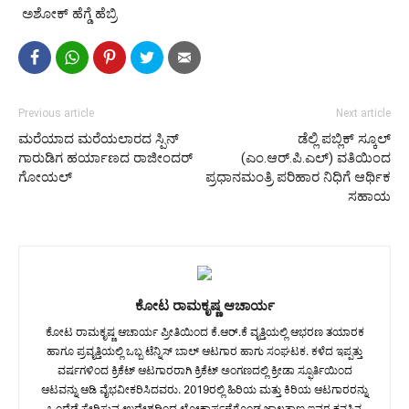
️ ಅಶೋಕ್ ಹೆಗ್ಡೆ ಹೆಬ್ರಿ
Previous article
Next article
ಮರೆಯಾದ ಮರೆಯಲಾರದ ಸ್ಪಿನ್
ಡೆಲ್ಲಿ ಪಬ್ಲಿಕ್ ಸ್ಕೂಲ್
ಗಾರುಡಿಗ ಹರ್ಯಾಣದ ರಾಜೀಂದರ್
(ಎಂ.ಆರ್.ಪಿ.ಎಲ್) ವತಿಯಿಂದ
ಗೋಯಲ್
ಪ್ರಧಾನಮಂತ್ರಿ ಪರಿಹಾರ ನಿಧಿಗೆ ಆರ್ಥಿಕ
ಸಹಾಯ
ಕೋಟ ರಾಮಕೃಷ್ಣ ಆಚಾರ್ಯ
ಕೋಟ ರಾಮಕೃಷ್ಣ ಆಚಾರ್ಯ ಪ್ರೀತಿಯಿಂದ ಕೆ.ಆರ್.ಕೆ ವೃತ್ತಿಯಲ್ಲಿ ಆಭರಣ ತಯಾರಕ
ಹಾಗೂ ಪ್ರವೃತ್ತಿಯಲ್ಲಿ ಒಬ್ಬ ಟೆನ್ನಿಸ್ ಬಾಲ್ ಆಟಗಾರ ಹಾಗು ಸಂಘಟಕ. ಕಳೆದ ಇಪ್ಪತ್ತು
ವರ್ಷಗಳಿಂದ ಕ್ರಿಕೆಟ್ ಆಟಗಾರರಾಗಿ ಕ್ರಿಕೆಟ್ ಅಂಗಣದಲ್ಲಿ ಕ್ರೀಡಾ ಸ್ಫೂರ್ತಿಯಿಂದ
ಆಟವನ್ನು ಆಡಿ ವೈಭವೀಕರಿಸಿದವರು. 2019ರಲ್ಲಿ ಹಿರಿಯ ಮತ್ತು ಕಿರಿಯ ಆಟಗಾರರನ್ನು
ಒಂದೆಡೆ ಸೇರಿಸುವ ಉದ್ದೇಶದಿಂದ ಲೋಕಾರ್ಪಣೆಗೊಂಡ ಜಾಲತಾಣ ಇವರ ಕನಸಿನ