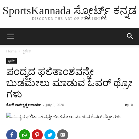
SportsKannada ಸ್ಪೋರ್ಟ್ಸ್ ಕನ್ನಡ
DISCOVER THE ART OF PUBLISHING
Home
ಕ್ರಿಕೆಟ್
ಕ್ರಿಕೆಟ್
ಪಂದ್ಯದ ಫಲಿತಾಂಶವನ್ನೇ
ಬುಡಮೇಲು ಮಾಡುವ ಓವರ್ ಥ್ರೋ
ಗಳು
ಕೋಟ ರಾಮಕೃಷ್ಣ ಆಚಾರ್ಯ
-
July 1, 2020
0