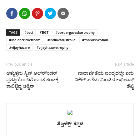
TAGS
#bcci
#BGT
#bordergavaskartrophy
#indiancricketteam
#indiavsaustralia
#thanushkotian
#vijayhazare
#vijayhazaretrophy
Previous article
Next article
ಅತ್ಯುತ್ತಮ ಸ್ಪಿನ್ ಆಲ್‌ರೌಂಡರ್
ಪಾದಾರ್ಪಣೆಯ ಪಂದ್ಯದಲ್ಲೇ ಐದು
ಪ್ರಶಸ್ತಿಯೊಂದಿಗೆ ಭಾರತ ತಂಡಕ್ಕೆ
ವಿಕೆಟ್ ಪಡೆದು ಮಿಂಚಿದ ಅಭಿಲಾಷ್
ಕಾಲಿಟ್ಟಿದ್ದ ಅಶ್ವಿನ್
ಶೆಟ್ಟಿ
ಸ್ಪೋರ್ಟ್ಸ್ ಕನ್ನಡ