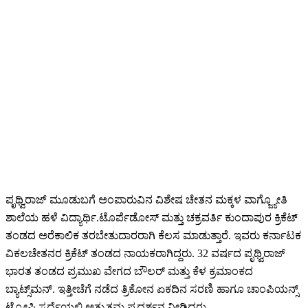
ಪೃಥ್ವಿರಾಜ್ ಮೂಡುಬಗೆ ಅಂಪಾರುವಿನ ವಿಶೇಷ ಚೇತನ ಮಕ್ಕಳ ವಾಗ್ಜ್ಯೋತಿ
ಶಾಲೆಯ ಹಳೆ ವಿದ್ಯಾರ್ಥಿ.ಟೊರ್ಪೆಡೋಸ್ ಮತ್ತು ಚಕ್ರವರ್ತಿ ಕುಂದಾಪುರ ಕ್ರಿಕೆಟ್
ತಂಡದ ಅರೆಕಾಲಿಕ ತರಬೇತುದಾರರಾಗಿ ಕೆಲಸ ಮಾಡುತ್ತಾರೆ. ಇವರು ಕರ್ನಾಟಕ
ವಿಕಲಚೇತನರ ಕ್ರಿಕೆಟ್ ತಂಡದ ನಾಯಕರಾಗಿದ್ದರು. 32 ವರ್ಷದ ಪೃಥ್ವಿರಾಜ್
ಭಾರತ ತಂಡದ ಪ್ರಮುಖ ವೇಗದ ಬೌಲರ್ ಮತ್ತು ಕೆಳ ಕ್ರಮಾಂಕದ
ಬ್ಯಾಟ್ಸ್‌ಮನ್. ಇತ್ತೀಚೆಗೆ ನಡೆದ ತ್ರಿಕೋನ ಏಕದಿನ ಸರಣಿ ಹಾಗೂ ಚಾಂಪಿಯನ್ಸ್
ಟ್ರೋಫಿ ಸ್ಪರ್ಧೆಯಲ್ಲಿ ಅತ್ಯುತ್ತಮ ಪ್ರದರ್ಶನ ನೀಡಿದ್ದರು.