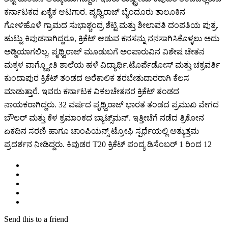
ಕರ್ನಾಟಕದ ಏಕೈಕ ಆಟಗಾರ. ಪೃಥ್ವಿರಾಜ್ ಬೈಂದೂರು ತಾಲೂಕಿನ
ಗೋಳಿಹೊಳೆ ಗ್ರಾಮದ ಸುಭಾಶ್ಚಂದ್ರ ಶೆಟ್ಟಿ ಮತ್ತು ಶೀಲಾವತಿ ದಂಪತಿಯ ಪುತ್ರ.
ಹುಟ್ಟು ಕಿವುಡನಾಗಿದ್ದರೂ, ಕ್ರಿಕೆಟ್ ಆಡುವ ಕನಸನ್ನು ನನಸಾಗಿಸಿಕೊಳ್ಳಲು ಅದು
ಅಡ್ಡಿಯಾಗಲಿಲ್ಲ. ಪೃಥ್ವಿರಾಜ್ ಮೂಡುಬಗೆ ಅಂಪಾರುವಿನ ವಿಶೇಷ ಚೇತನ
ಮಕ್ಕಳ ವಾಗ್ಜ್ಯೋತಿ ಶಾಲೆಯ ಹಳೆ ವಿದ್ಯಾರ್ಥಿ.ಟೊರ್ಪೆಡೋಸ್ ಮತ್ತು ಚಕ್ರವರ್ತಿ
ಕುಂದಾಪುರ ಕ್ರಿಕೆಟ್ ತಂಡದ ಅರೆಕಾಲಿಕ ತರಬೇತುದಾರರಾಗಿ ಕೆಲಸ
ಮಾಡುತ್ತಾರೆ. ಇವರು ಕರ್ನಾಟಕ ವಿಕಲಚೇತನರ ಕ್ರಿಕೆಟ್ ತಂಡದ
ನಾಯಕರಾಗಿದ್ದರು. 32 ವರ್ಷದ ಪೃಥ್ವಿರಾಜ್ ಭಾರತ ತಂಡದ ಪ್ರಮುಖ ವೇಗದ
ಬೌಲರ್ ಮತ್ತು ಕೆಳ ಕ್ರಮಾಂಕದ ಬ್ಯಾಟ್ಸ್‌ಮನ್. ಇತ್ತೀಚೆಗೆ ನಡೆದ ತ್ರಿಕೋನ
ಏಕದಿನ ಸರಣಿ ಹಾಗೂ ಚಾಂಪಿಯನ್ಸ್ ಟ್ರೋಫಿ ಸ್ಪರ್ಧೆಯಲ್ಲಿ ಅತ್ಯುತ್ತಮ
ಪ್ರದರ್ಶನ ನೀಡಿದ್ದರು. ಕಿವುಡರ T20 ಕ್ರಿಕೆಟ್ ಪಂದ್ಯ ಡಿಸೆಂಬರ್ 1 ರಿಂದ 12
Send this to a friend