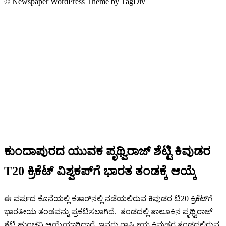
© Newspaper WordPress Theme by TagDiv
ಕುಂದಾಪುರದ ಯುವಕ ಪೃಥ್ವಿರಾಜ್ ಶೆಟ್ಟಿ ಕಿವುಡರ
T20 ಕ್ರಿಕೆಟ್ ವಿಶ್ವಕಪ್‌ಗೆ ಭಾರತ ತಂಡಕ್ಕೆ ಆಯ್ಕೆ
ಈ ವರ್ಷದ ಕೊನೆಯಲ್ಲಿ ಕತಾರ್‌ನಲ್ಲಿ ನಡೆಯಲಿರುವ ಕಿವುಡರ ಟಿ20 ಕ್ರಿಕೆಟ್‌ಗೆ
ಭಾರತೀಯ ತಂಡವನ್ನು ಪ್ರಕಟಿಸಲಾಗಿದೆ. ತಂಡದಲ್ಲಿ ತಾಲೂಕಿನ ಪೃಥ್ವಿರಾಜ್
ಶೆಟ್ಟಿ ಹುಂಚನಿ ಆಯ್ಕೆಯಾಗಿದ್ದಾರೆ. ಇವರು ರಾಷ್ಟ್ರೀಯ ಕಿವುಡರ ತಂಡದಲ್ಲಿರುವ