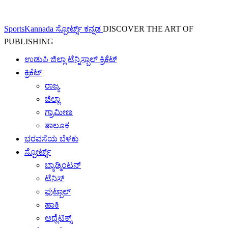
SportsKannada ಸ್ಪೋರ್ಟ್ಸ್ ಕನ್ನಡ
DISCOVER THE ART OF
PUBLISHING
ಉಡುಪಿ ಜಿಲ್ಲಾ ಟೆನ್ನಿಸ್ಬಾಲ್ ಕ್ರಿಕೆಟ್
ಕ್ರಿಕೆಟ್
ರಾಜ್ಯ
ಜಿಲ್ಲಾ
ಗ್ರಾಮೀಣ
ತಾಲೂಕ
ಭರವಸೆಯ ಬೆಳಕು
ಸ್ಪೋರ್ಟ್ಸ್
ಬ್ಯಾಡ್ಮಿಂಟನ್
ಟೆನಿಸ್
ಫುಟ್ಬಾಲ್
ಹಾಕಿ
ಅಥ್ಲೆಟಿಕ್ಸ್