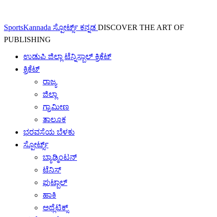
SportsKannada ಸ್ಪೋರ್ಟ್ಸ್ ಕನ್ನಡ
DISCOVER THE ART OF
PUBLISHING
ಉಡುಪಿ ಜಿಲ್ಲಾ ಟೆನ್ನಿಸ್ಬಾಲ್ ಕ್ರಿಕೆಟ್
ಕ್ರಿಕೆಟ್
ರಾಜ್ಯ
ಜಿಲ್ಲಾ
ಗ್ರಾಮೀಣ
ತಾಲೂಕ
ಭರವಸೆಯ ಬೆಳಕು
ಸ್ಪೋರ್ಟ್ಸ್
ಬ್ಯಾಡ್ಮಿಂಟನ್
ಟೆನಿಸ್
ಫುಟ್ಬಾಲ್
ಹಾಕಿ
ಅಥ್ಲೆಟಿಕ್ಸ್