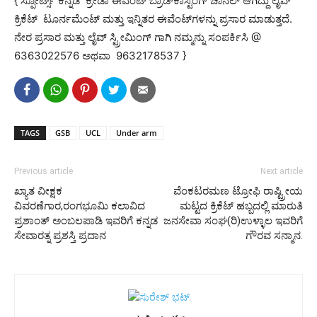
{ ಸ್ಪೋರ್ಟ್ಸ್ ಕನ್ನಡ ಕ್ರೀಡಾ ಈವೆಂಟ್ ಬ್ರಾಡ್‌ಕಾಸ್ಟಿಂಗ್ ಚಾನೆಲ್ ಆಗಿದ್ದು ಲೈವ್
ಕ್ರಿಕೆಟ್ ಟೂರ್ನಮೆಂಟ್ ಮತ್ತು ಇನ್ನಿತರ ಈವೆಂಟ್‌ಗಳನ್ನು ಪ್ರಸಾರ ಮಾಡುತ್ತದೆ.
ನೇರ ಪ್ರಸಾರ ಮತ್ತು ಲೈವ್ ಸ್ಟ್ರೀಮಿಂಗ್ ಗಾಗಿ ನಮ್ಮನ್ನು ಸಂಪರ್ಕಿಸಿ @
6363022576 ಅಥವಾ 9632178537 }
TAGS
GSB
UCL
Under arm
Previous article
Next article
ಖ್ಯಾತ ವೀಕ್ಷಕ
ವೆಂಕಟರಮಣ ಟ್ರೋಫಿ ರಾಷ್ಟ್ರೀಯ
ವಿವರಣೆಗಾರ,ರಂಗಭೂಮಿ ಕಲಾವಿದ
ಮಟ್ಟದ ಕ್ರಿಕೆಟ್ ಹಬ್ಬದಲ್ಲಿ ಮಾರುತಿ
ಪ್ರಶಾಂತ್ ಅಂಬಲಪಾಡಿ ಇವರಿಗೆ ಕನ್ನಡ
ಜನಸೇವಾ ಸಂಘ(ರಿ)ಉಳ್ಳಾಲ ಇವರಿಗೆ
ಸೇವಾರತ್ನ ಪ್ರಶಸ್ತಿ ಪ್ರದಾನ
ಗೌರವ ಸನ್ಮಾನ.