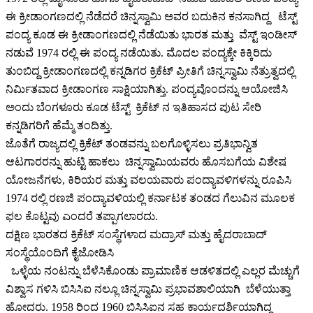
ಈ ಕ್ರೀಡಾಂಗಣದಲ್ಲಿ ನೆಡೆದರೆ ಚಿನ್ನಸ್ವಾಮಿ ಅವರ ಬದುಕಿನ ಕನಸಾಗಿದ್ದ ಟೆಸ್ಟ್
ಪಂದ್ಯ ಕೂಡ ಈ ಕ್ರೀಡಾಂಗಣದಲ್ಲಿ ನೆಡೆಯಿತು ಭಾರತ ಮತ್ತು ವೆಸ್ಟ್ ಇಂಡೀಸ್
ನಡುವೆ 1974 ರಲ್ಲಿ ಈ ಪಂದ್ಯ ನಡೆಯಿತು. ಮೊದಲ ಪಂದ್ಯಕ್ಕೇ ಕಿಕ್ಕಿರಿದು
ತುಂಬಿದ್ದ ಕ್ರೀಡಾಂಗಣದಲ್ಲಿ ಕನ್ನಡಿಗರ ಕ್ರಿಕೆಟ್ ಪ್ರೀತಿಗೆ ಚಿನ್ನಸ್ವಾಮಿ ನೆತ್ರುತ್ವದಲ್ಲಿ
ನಿರ್ಮಿತವಾದ ಕ್ರೀಡಾಂಗಣ ಸಾಕ್ಷಿಯಾಗಿತ್ತು. ಪಂದ್ಯವೊಂದನ್ನು ಆಯೋಜಿಸಿ
ಅಂದು ಬೆಂಗಳೂರು ಕೂಡ ಟೆಸ್ಟ್ ಕ್ರಿಕೆಟ್ ನ ಇತಿಹಾಸದ ಪುಟ ಸೇರಿ
ಕನ್ನಡಿಗರಿಗೆ ಹೆಮ್ಮೆ ತಂದಿತ್ತು.
ಜೊತೆಗೆ ರಾಜ್ಯದಲ್ಲಿ ಕ್ರಿಕೆಟ್ ತಂಡವನ್ನು ಬಲಗೊಳ್ಳಿಸಲು ಪ್ರತಿಭಾನ್ವಿತ
ಆಟಗಾರರನ್ನು ಹುಟ್ಟಿ ಹಾಕಲು ಚಿನ್ನಸ್ವಾಮಿಯವರು ಹೊಸಬಗೆಯ ವಿಶೇಷ
ಯೋಜನೆಗಳು, ಕಿರಿಯರ ಮತ್ತು ವಲಯವಾರು ಪಂದ್ಯಾವಳಿಗಳನ್ನು ರೂಪಿಸಿ
1974 ರಲ್ಲಿ ರಣಜಿ ಪಂದ್ಯಾವಳಿಯಲ್ಲಿ ಕರ್ನಾಟಕ ತಂಡದ ಗೆಲುವಿನ ಮೂಲಕ
ಫಲ ಕೊಟ್ಟವು ಎಂದರೆ ತಪ್ಪಾಗಲಾರದು.
ದಕ್ಷಿಣ ಭಾರತದ ಕ್ರಿಕೆಟ್ ಸಂಸ್ಥೆಗಳಾದ ಮದ್ರಾಸ್ ಮತ್ತು ಹೈದರಾಬಾದ್
ಸಂಸ್ಥೆಯೊಂದಿಗೆ ಕೈಜೋಡಿಸಿ
ಒಳ್ಳೆಯ ನಂಟನ್ನು ಬೆಳೆಸಿಕೊಂಡು ಪ್ರಾಮಾಣಿಕ ಆಡಳಿತದಲ್ಲಿ ಎಲ್ಲರ ಮೆಚ್ಚುಗೆ
ವಿಶ್ವಾಸ ಗಳಿಸಿ ಬಿಸಿಸಿಐ ನಲ್ಲೂ ಚಿನ್ನಸ್ವಾಮಿ ಪ್ರಭಾವಶಾಲಿಯಾಗಿ ಬೆಳೆಯುತ್ತಾ
ಹೋದರು. 1958 ರಿಂದ 1960 ಬಿಸಿಸಿಐನ ಸಹ ಕಾರ್ಯದರ್ಶಿಯಾಗಿದ್ದ