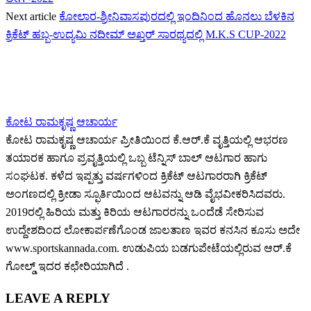
Next article
ಕೋಲಾರ-ಶ್ರೀನಿವಾಸಪುರದಲ್ಲಿ ಇಂದಿನಿಂದ ಹೊನಲು ಬೆಳಕಿನ
ಕ್ರಿಕೆಟ್ ಹಬ್ಬ-ಉದ್ಯಮಿ ನದೀಮ್ ಅಖ್ತರ್ ಸಾರಥ್ಯದಲ್ಲಿ M.K.S CUP-2022
ಕೋಟ ರಾಮಕೃಷ್ಣ ಆಚಾರ್ಯ
ಕೋಟ ರಾಮಕೃಷ್ಣ ಆಚಾರ್ಯ ಪ್ರೀತಿಯಿಂದ ಕೆ.ಆರ್.ಕೆ ವೃತ್ತಿಯಲ್ಲಿ ಆಭರಣ
ತಯಾರಕ ಹಾಗೂ ಪ್ರವೃತ್ತಿಯಲ್ಲಿ ಒಬ್ಬ ಟೆನ್ನಿಸ್ ಬಾಲ್ ಆಟಗಾರ ಹಾಗು
ಸಂಘಟಕ. ಕಳೆದ ಇಪ್ಪತ್ತು ವರ್ಷಗಳಿಂದ ಕ್ರಿಕೆಟ್ ಆಟಗಾರರಾಗಿ ಕ್ರಿಕೆಟ್
ಅಂಗಣದಲ್ಲಿ ಕ್ರೀಡಾ ಸ್ಫೂರ್ತಿಯಿಂದ ಆಟವನ್ನು ಆಡಿ ವೈಭವೀಕರಿಸಿದವರು.
2019ರಲ್ಲಿ ಹಿರಿಯ ಮತ್ತು ಕಿರಿಯ ಆಟಗಾರರನ್ನು ಒಂದೆಡೆ ಸೇರಿಸುವ
ಉದ್ದೇಶದಿಂದ ಲೋಕಾರ್ಪಣೆಗೊಂಡ ಜಾಲತಾಣ ಇವರ ಕನಸಿನ ಕೂಸು ಅದೇ
www.sportskannada.com. ಉಡುಪಿಯ ಬಡಗುಪೇಟೆಯಲ್ಲಿರುವ ಆರ್.ಕೆ
ಗೋಲ್ಡ್ ಇದರ ಕಛೇರಿಯಾಗಿದೆ .
LEAVE A REPLY