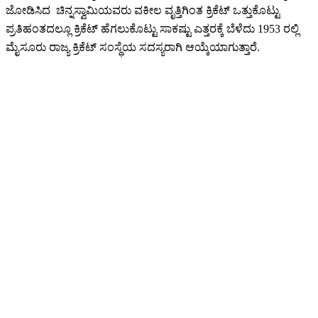
ಜೋಡಿಸಿದ ಚಿನ್ನಸ್ವಾಮಿಯವರು ವಕೀಲ ವೃತ್ತಿಗಿಂತ ಕ್ರಿಕೆಟ್ ಒತ್ತುಕೊಟ್ಟು
ಪ್ರತಿಹಂತದಲ್ಲೂ ಕ್ರಿಕೆಟ್ ಹೆಗಲುಕೊಟ್ಟು ಸಾಕಷ್ಟು ಎತ್ತರಕ್ಕೆ ಬೆಳೆದು 1953 ರಲ್ಲಿ
ಮೈಸೂರು ರಾಜ್ಯ ಕ್ರಿಕೆಟ್ ಸಂಸ್ಥೆಯ ಸದಸ್ಯರಾಗಿ ಆಯ್ಕೆಯಾಗುತ್ತಾರೆ.