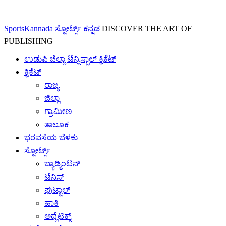
SportsKannada ಸ್ಪೋರ್ಟ್ಸ್ ಕನ್ನಡ
DISCOVER THE ART OF
PUBLISHING
ಉಡುಪಿ ಜಿಲ್ಲಾ ಟೆನ್ನಿಸ್ಬಾಲ್ ಕ್ರಿಕೆಟ್
ಕ್ರಿಕೆಟ್
ರಾಜ್ಯ
ಜಿಲ್ಲಾ
ಗ್ರಾಮೀಣ
ತಾಲೂಕ
ಭರವಸೆಯ ಬೆಳಕು
ಸ್ಪೋರ್ಟ್ಸ್
ಬ್ಯಾಡ್ಮಿಂಟನ್
ಟೆನಿಸ್
ಫುಟ್ಬಾಲ್
ಹಾಕಿ
ಅಥ್ಲೆಟಿಕ್ಸ್