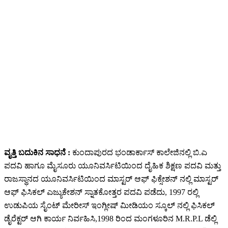
ವೃತ್ತಿ ಬದುಕಿನ ಸಾಧನೆ :
ಕುಂದಾಪುರದ ಭಂಡಾರ್ಕಾಸ್ ಕಾಲೇಜಿನಲ್ಲಿ ಬಿ.ಎ
ಪದವಿ ಹಾಗೂ ಮೈಸೂರು ಯೂನಿವರ್ಸಿಟಿಯಿಂದ ದೈಹಿಕ ಶಿಕ್ಷಣ ಪದವಿ ಮತ್ತು
ರಾಜಸ್ಥಾನದ ಯೂನಿವರ್ಸಿಟಿಯಿಂದ ಮಾಸ್ಟರ್ ಆಫ್ ಫಿಕ್ಸೇಶನ್ ನಲ್ಲಿ ಮಾಸ್ಟರ್
ಆಫ್ ಫಿಸಿಕಲ್ ಎಜ್ಯುಕೇಶನ್ ಸ್ನಾತಕೋತ್ತರ ಪದವಿ ಪಡೆದು, 1997 ರಲ್ಲಿ
ಉಡುಪಿಯ ಸೈಂಟ್ ಮೇರೀಸ್ ಇಂಗ್ಲೀಷ್ ಮೀಡಿಯಂ‌ ಸ್ಕೂಲ್ ನಲ್ಲಿ ಫಿಸಿಕಲ್
ಡೈರೆಕ್ಟರ್ ಆಗಿ ಕಾರ್ಯ ನಿರ್ವಹಿಸಿ,1998 ರಿಂದ ಮಂಗಳೂರಿನ M.R.P.L ಡೆಲ್ಲಿ