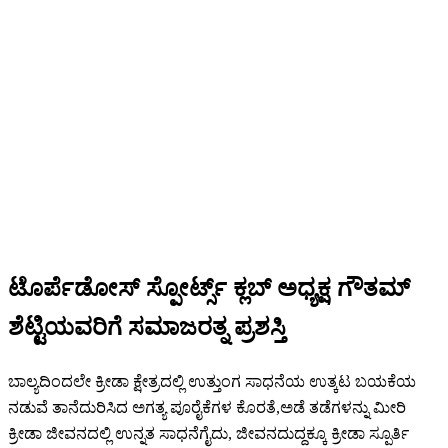
ಟೊರ್ಪೆಡೋಸ್ ಸ್ಪೋರ್ಟ್ಸ್ ಕ್ಲಬ್ ಅಧ್ಯಕ್ಷ ಗೌತಮ್
ಶೆಟ್ಟಿಯವರಿಗೆ ಸಮಾಜರತ್ನ ಪ್ರಶಸ್ತಿ
ಬಾಲ್ಯದಿಂದಲೇ ಕ್ರೀಡಾ ಕ್ಷೇತ್ರದಲ್ಲಿ ಉತ್ತುಂಗ ಸಾಧನೆಯ ಉತ್ಕಟ ಬಯಕೆಯ
ನಡುವೆ ತಾನೆದುರಿಸಿದ ಅಗತ್ಯ ಪೂರೈಕೆಗಳ ಕೊರತೆ,ಅಡೆ ತಡೆಗಳನ್ನು ಮೀರಿ
ಕ್ರೀಡಾ ಜೀವನದಲ್ಲಿ ಉನ್ನತ ಸಾಧನೆಗೈದು, ಜೀವನದುದ್ದಕ್ಕೂ ಕ್ರೀಡಾ ಸ್ಪೂರ್ತಿ‌‌