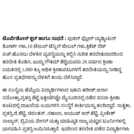
ಟೊರ್ಪೆಡೋಸ್ ಕ್ಲಬ್ ಹಾಗೂ ಸಾಧನೆ :
ವುಡನ್ ಫ್ಲೋರ್ ಬ್ಯಾಡ್ಮಿಂಟನ್
ಕೋರ್ಟ್ ಗಳು,10 ಟೇಬಲ್ ಟೆನ್ನಿಸ್ ಟೇಬಲ್ ಗಳು,ಕ್ರಿಕೆಟ್ ನೆಟ್
ಪಿಚ್,ಹೊನಲು ಬೆಳಕಿನ ವ್ಯವಸ್ಥೆಯನ್ನು ಕಲ್ಪಿಸಿ ನುರಿತ ತರಬೇತುದಾರರಿಂದ
ತರಬೇತಿ ಕೊಡಿಸಿ, ಖುದ್ದು ಗೌತಮ್ ಶೆಟ್ಟಿಯವರು 26 ವರ್ಷದ ಕ್ರೀಡಾ
ಬದುಕಿನಲ್ಲಿ 1,000 ಕ್ಕೂ ಅಧಿಕ ಕ್ರೀಡಾಪಟುಗಳಿಗೆ ತರಬೇತಿಯನ್ನು ನೀಡಿದ್ದ
ಹೊಸ ಪ್ರತಿಭೆಗಳನ್ನು ಬೆಳಕಿಗೆ ತಂದು ಬೆಳೆಸಿದ್ದಾರೆ.
ಈ ಸಂಸ್ಥೆಯ ಹೆಮ್ಮೆಯ ವಿದ್ಯಾರ್ಥಿಗಳಾದ ಇಶಾನಿ ಹರೀಶ್,ಆರ್ನಾ
ಸದೋತ್ರಾ,ಪ್ರಶಸ್ತಿ ಶೆಟ್ಟಿ ಇತ್ತೀಚೆಗಷ್ಟೇ ಮೈಸೂರಿನಲ್ಲಿ ನಡೆದ ದಸರಾ ಕ್ರೀಡಾ
ಕೂಟದಲ್ಲಿ ದಾಖಲೆಯ ಜಯಗಳಿಸಿ ಸಂಸ್ಥೆಗೆ ಕೀರ್ತಿಯನ್ನು ತಂದಿದ್ದಾರೆ. ಸಾತ್ವಿಕಾ,
ಪ್ರಶಸ್ತಿ.ಜಿ‌.ಶೆಟ್ಟಿ, ಚಿರಂತನ್, ನಹಾಲಾ, ಆಯುಷ್ ಆರ್.ಶೆಟ್ಟಿ, ಪ್ರೀತೇಶ್
ಸಾಲ್ಯಾನ್, ಟ್ರಿವಿಯ ವೇಗಸ್ ಮತ್ತು ಮಾಹಿಷ್ಮತಿ ರಾಜ್ಯ ಮಟ್ಟದ ಟೂರ್ನಿಗಳಲ್ಲಿ
ಭಾಗವಹಿಸಿ ಪ್ರಶಸ್ತಿ ಜಯಿಸಿರುತ್ತಾರೆ. ಇವರಿಂದ ತರಬೇತಿ ಪಡೆದ ವಿದ್ಯಾರ್ಥಿಗಳು