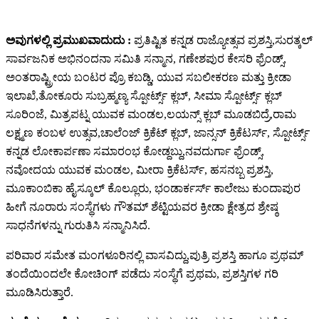
ಅವುಗಳಲ್ಲಿ ಪ್ರಮುಖವಾದುದು :
ಪ್ರತಿಷ್ಟಿತ ಕನ್ನಡ ರಾಜ್ಯೋತ್ಸವ ಪ್ರಶಸ್ತಿ,ಸುರತ್ಕಲ್
ಸಾರ್ವಜನಿಕ ಅಭಿನಂದನಾ ಸಮಿತಿ ಸನ್ಮಾನ, ಗಣೇಶಪುರ ಕೇಸರಿ ಫ್ರೆಂಡ್ಸ್,
ಅಂತರಾಷ್ಟ್ರೀಯ ಬಂಟರ ಪ್ರೊ ಕಬಡ್ಡಿ, ಯುವ ಸಬಲೀಕರಣ ಮತ್ತು ಕ್ರೀಡಾ
ಇಲಾಖೆ,ತೋಕೂರು ಸುಬ್ರಹ್ಮಣ್ಯ ಸ್ಪೋರ್ಟ್ಸ್ ಕ್ಲಬ್, ಸೀಮಾ ಸ್ಪೋರ್ಟ್ಸ್ ಕ್ಲಬ್
ಸೂರಿಂಜೆ, ಮಿತ್ರಪಟ್ನ ಯುವಕ ಮಂಡಲ,ಲಯನ್ಸ್ ಕ್ಲಬ್ ಮೂಡಬಿದ್ರೆ,ರಾಮ
ಲಕ್ಷ್ಮಣ ಕಂಬಳ ಉತ್ಸವ,ಚಾಲೆಂಜ್ ಕ್ರಿಕೆಟ್ ಕ್ಲಬ್, ಜಾನ್ಸನ್ ಕ್ರಿಕೆಟರ್ಸ್, ಸ್ಪೋರ್ಟ್ಸ್
ಕನ್ನಡ ಲೋಕಾರ್ಪಣಾ ಸಮಾರಂಭ ಕೋಡ್ದಬ್ದು,ನವದುರ್ಗಾ ಫ್ರೆಂಡ್ಸ್,
ನವೋದಯ ಯುವಕ ಮಂಡಲ, ಮೀರಾ ಕ್ರಿಕೆಟರ್ಸ್, ಹಸನಬ್ಬ ಪ್ರಶಸ್ತಿ,
ಮೂಕಾಂಬಿಕಾ ಹೈಸ್ಕೂಲ್ ಕೊಲ್ಲೂರು, ಭಂಡಾರ್ಕರ್ಸ್ ಕಾಲೇಜು ಕುಂದಾಪುರ
ಹೀಗೆ ನೂರಾರು ಸಂಸ್ಥೆಗಳು ಗೌತಮ್ ಶೆಟ್ಟಿಯವರ ಕ್ರೀಡಾ ಕ್ಷೇತ್ರದ ಶ್ರೇಷ್ಠ
ಸಾಧನೆಗಳನ್ನು ಗುರುತಿಸಿ ಸನ್ಮಾನಿಸಿದೆ.
ಪರಿವಾರ ಸಮೇತ ಮಂಗಳೂರಿನಲ್ಲಿ ವಾಸವಿದ್ದು,ಪುತ್ರಿ ಪ್ರಶಸ್ತಿ ಹಾಗೂ ಪ್ರಥಮ್
ತಂದೆಯಿಂದಲೇ ಕೋಚಿಂಗ್ ಪಡೆದು ಸಂಸ್ಥೆಗೆ ಪ್ರಥಮ, ಪ್ರಶಸ್ತಿಗಳ ಗರಿ
ಮೂಡಿಸಿರುತ್ತಾರೆ.