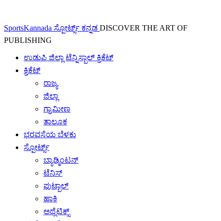
SportsKannada ಸ್ಪೋರ್ಟ್ಸ್ ಕನ್ನಡ
DISCOVER THE ART OF
PUBLISHING
ಉಡುಪಿ ಜಿಲ್ಲಾ ಟೆನ್ನಿಸ್ಬಾಲ್ ಕ್ರಿಕೆಟ್
ಕ್ರಿಕೆಟ್
ರಾಜ್ಯ
ಜಿಲ್ಲಾ
ಗ್ರಾಮೀಣ
ತಾಲೂಕ
ಭರವಸೆಯ ಬೆಳಕು
ಸ್ಪೋರ್ಟ್ಸ್
ಬ್ಯಾಡ್ಮಿಂಟನ್
ಟೆನಿಸ್
ಫುಟ್ಬಾಲ್
ಹಾಕಿ
ಅಥ್ಲೆಟಿಕ್ಸ್