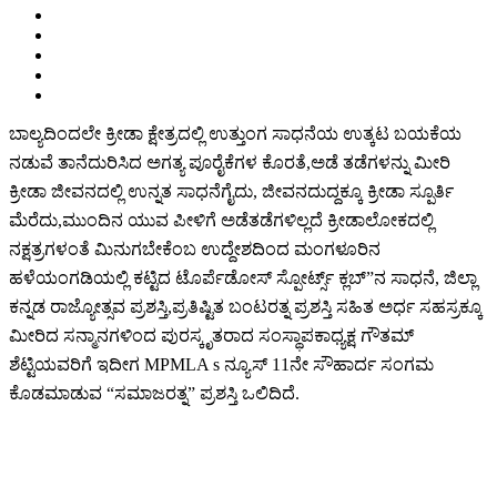
ಬಾಲ್ಯದಿಂದಲೇ ಕ್ರೀಡಾ ಕ್ಷೇತ್ರದಲ್ಲಿ ಉತ್ತುಂಗ ಸಾಧನೆಯ ಉತ್ಕಟ ಬಯಕೆಯ
ನಡುವೆ ತಾನೆದುರಿಸಿದ ಅಗತ್ಯ ಪೂರೈಕೆಗಳ ಕೊರತೆ,ಅಡೆ ತಡೆಗಳನ್ನು ಮೀರಿ
ಕ್ರೀಡಾ ಜೀವನದಲ್ಲಿ ಉನ್ನತ ಸಾಧನೆಗೈದು, ಜೀವನದುದ್ದಕ್ಕೂ ಕ್ರೀಡಾ ಸ್ಪೂರ್ತಿ‌‌
ಮೆರೆದು,ಮುಂದಿನ ಯುವ ಪೀಳಿಗೆ ಅಡೆತಡೆಗಳಿಲ್ಲದೆ ಕ್ರೀಡಾಲೋಕದಲ್ಲಿ
ನಕ್ಷತ್ರಗಳಂತೆ ಮಿನುಗಬೇಕೆಂಬ ಉದ್ದೇಶದಿಂದ ಮಂಗಳೂರಿನ
ಹಳೆಯಂಗಡಿಯಲ್ಲಿ ಕಟ್ಟಿದ ಟೊರ್ಪೆಡೋಸ್ ಸ್ಪೋರ್ಟ್ಸ್ ಕ್ಲಬ್”ನ ಸಾಧನೆ, ಜಿಲ್ಲಾ
ಕನ್ನಡ ರಾಜ್ಯೋತ್ಸವ ಪ್ರಶಸ್ತಿ,ಪ್ರತಿಷ್ಟಿತ ಬಂಟರತ್ನ ಪ್ರಶಸ್ತಿ ಸಹಿತ ಅರ್ಧ ಸಹಸ್ರಕ್ಕೂ
ಮೀರಿದ ಸನ್ಮಾನಗಳಿಂದ ಪುರಸ್ಕೃತರಾದ ಸಂಸ್ಥಾಪಕಾಧ್ಯಕ್ಷ ಗೌತಮ್‌
ಶೆಟ್ಟಿಯವರಿಗೆ ಇದೀಗ MPMLA s ನ್ಯೂಸ್ 11ನೇ ಸೌಹಾರ್ದ ಸಂಗಮ
ಕೊಡಮಾಡುವ “ಸಮಾಜರತ್ನ” ಪ್ರಶಸ್ತಿ ಒಲಿದಿದೆ.