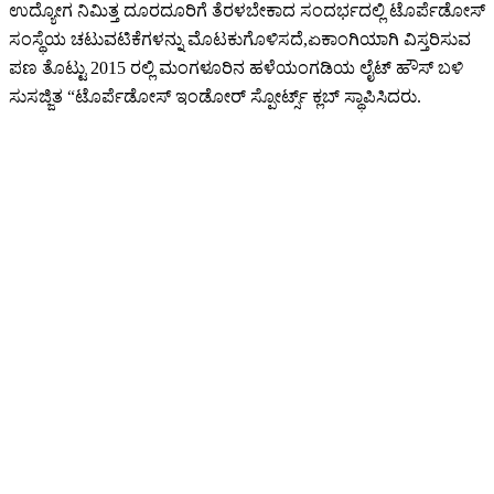
ಉದ್ಯೋಗ ನಿಮಿತ್ತ ದೂರದೂರಿಗೆ ತೆರಳಬೇಕಾದ ಸಂದರ್ಭದಲ್ಲಿ ಟೊರ್ಪೆಡೋಸ್
ಸಂಸ್ಥೆಯ ಚಟುವಟಿಕೆಗಳನ್ನು ಮೊಟಕುಗೊಳಿಸದೆ,ಏಕಾಂಗಿಯಾಗಿ ವಿಸ್ತರಿಸುವ
ಪಣ ತೊಟ್ಟು 2015 ರಲ್ಲಿ ಮಂಗಳೂರಿನ ಹಳೆಯಂಗಡಿಯ ಲೈಟ್ ಹೌಸ್ ಬಳಿ
ಸುಸಜ್ಜಿತ “ಟೊರ್ಪೆಡೋಸ್ ಇಂಡೋರ್ ಸ್ಪೋರ್ಟ್ಸ್‌ ಕ್ಲಬ್ ಸ್ಥಾಪಿಸಿದರು.