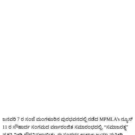
ಜನವರಿ 7 ರ ಸಂಜೆ ಮಂಗಳೂರಿನ ಪುರಭವನದಲ್ಲಿ ನಡೆದ MPMLA’s ನ್ಯೂಸ್
11 ರ ಸೌಹಾರ್ದ ಸಂಗಮದ ವರ್ಣರಂಜಿತ ಸಮಾರಂಭದಲ್ಲಿ, “ಸಮಾಜರತ್ನ”
ಪ್ರಶಸ್ತಿ ನೀಡಿ ಗೌರವಿಸಲಾಯಿತು. ಈ ಸಂದರ್ಭ ಉಳ್ಳಾಲ ಜುಮ್ಮಾ ಮಸೀದಿ