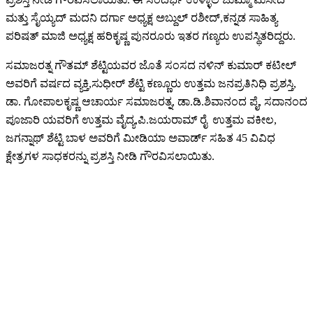
ಮತ್ತು ಸೈಯ್ಯದ್ ಮದನಿ ದರ್ಗಾ ಅಧ್ಯಕ್ಷ ಅಬ್ದುಲ್ ರಶೀದ್,ಕನ್ನಡ ಸಾಹಿತ್ಯ
ಪರಿಷತ್ ಮಾಜಿ ಅಧ್ಯಕ್ಷ ಹರಿಕೃಷ್ಣ ಪುನರೂರು ಇತರ ಗಣ್ಯರು ಉಪಸ್ಥಿತರಿದ್ದರು.
ಸಮಾಜರತ್ನ ಗೌತಮ್ ಶೆಟ್ಟಿಯವರ ಜೊತೆ ಸಂಸದ ನಳಿನ್ ಕುಮಾರ್ ಕಟೀಲ್
ಅವರಿಗೆ ವರ್ಷದ ವ್ಯಕ್ತಿ,ಸುಧೀರ್ ಶೆಟ್ಟಿ ಕಣ್ಣೂರು ಉತ್ತಮ‌ ಜನಪ್ರತಿನಿಧಿ ಪ್ರಶಸ್ತಿ,
ಡಾ. ಗೋಪಾಲಕೃಷ್ಣ ಆಚಾರ್ಯ ಸಮಾಜರತ್ನ, ಡಾ.ಡಿ.ಶಿವಾನಂದ ಪೈ, ಸದಾನಂದ
ಪೂಜಾರಿ ಯವರಿಗೆ ಉತ್ತಮ ವೈದ್ಯ,ಪಿ.ಜಯರಾಮ್ ರೈ ಉತ್ತಮ ವಕೀಲ,
ಜಗನ್ನಾಥ್ ಶೆಟ್ಟಿ ಬಾಳ ಅವರಿಗೆ ಮೀಡಿಯಾ ಅವಾರ್ಡ್ ಸಹಿತ 45 ವಿವಿಧ
ಕ್ಷೇತ್ರಗಳ ಸಾಧಕರನ್ನು ಪ್ರಶಸ್ತಿ ನೀಡಿ ಗೌರವಿಸಲಾಯಿತು.