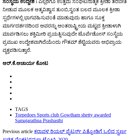
ಸಂಸ್ಥೆಯ ಉದ್ದೇಶ :
ಎಲ್ಲರಿಗೂ ಉತ್ತಮ ಸಂಘಟನಾತ್ಮಕ ಕ್ರೀಡಾ ತರಬೇತಿ
ನೀಡುವ ಮೂಲಕ ಆತ್ಮವಿಶ್ವಾಸ ತುಂಬಿ,ಸ್ವಂತ ಬಲದ ಮೂಲಕ ಕ್ರೀಡಾ
ಸ್ಪರ್ಧೆಗಳಲ್ಲಿ ಭಾಗವಹಿಸುವಂತೆ ಮಾಡುವುದು ಹಾಗೂ ಸೂಕ್ತ
ಮಾರ್ಗದರ್ಶನದಿಂದ ಅವರನ್ನು ಅಂತರಾಷ್ಟ್ರೀಯ ಮಟ್ಟದ ಕ್ರೀಡಾಳಾಗಿ
ಮಾರ್ಪಡಿಸಲು ಶಕ್ತಿಮೀರಿ ಪ್ರಯತ್ನಿಸುವುದೇ ಟೊರ್ಪೆಡೋಸ್ ಸಂಸ್ಥೆಯ
ಪ್ರಮುಖ ಉದ್ದೇಶವಾಗಿದೆಯೆಂದು ಗೌತಮ್ ಶೆಟ್ಟಿಯವರು ಅಭಿಪ್ರಾಯ
ವ್ಯಕ್ತಪಡಿಸುತ್ತಾರೆ.
ಆರ್.ಕೆ.ಆಚಾರ್ಯ ಕೋಟ
TAGS
Torpedoes Sports club Gowtham shetty awarded
Samajarathna Prashasthi
Previous article
ಕರಾವಳಿ‌ ರಿಯಲ್ ಫೈಟರ್ಸ್ ಪಿತ್ರೋಡಿಗೆ ಒಲಿದ ಸ್ವರ್ಣ
ಖಚಿತ ವೆಂಕಟರಮಣ ಟ್ರೋಫಿ-2020