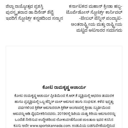
ಜಿಲ್ಲಾ ರಾಜ್ಯೋತ್ಸವ ಪ್ರಶಸ್ತಿ
ಕರ್ನಾಟಕದ ಮಹಾನ್ ಕ್ರೀಡಾ ಹಬ್ಬ-
ಪುರಸ್ಕೃತರಾದ ಡಾ.ದಿನೇಶ್ ಶೆಟ್ಟಿ
ಟೊರ್ಪೆಡೋಸ್ ಸ್ಪೋರ್ಟ್ಸ್ ಕಾರ್ನಿವಲ್
ಇವರಿಗೆ ಸ್ಪೋರ್ಟ್ಸ್ ಕನ್ನಡದಿಂದ ಸನ್ಮಾನ
-ಟೇಬಲ್ ಟೆನ್ನಿಸ್ ಪಂದ್ಯಾಟ-
ಅಂತರಾಷ್ಟ್ರೀಯ ಮತ್ತು ರಾಷ್ಟ್ರೀಯ
ಮಟ್ಟದ ಆಟಗಾರರ ಸಮಾಗಮ
ಕೋಟ ರಾಮಕೃಷ್ಣ ಆಚಾರ್ಯ
ಕೋಟ ರಾಮಕೃಷ್ಣ ಆಚಾರ್ಯ ಪ್ರೀತಿಯಿಂದ ಕೆ.ಆರ್.ಕೆ ವೃತ್ತಿಯಲ್ಲಿ ಆಭರಣ ತಯಾರಕ
ಹಾಗೂ ಪ್ರವೃತ್ತಿಯಲ್ಲಿ ಒಬ್ಬ ಟೆನ್ನಿಸ್ ಬಾಲ್ ಆಟಗಾರ ಹಾಗು ಸಂಘಟಕ. ಕಳೆದ ಇಪ್ಪತ್ತು
ವರ್ಷಗಳಿಂದ ಕ್ರಿಕೆಟ್ ಆಟಗಾರರಾಗಿ ಕ್ರಿಕೆಟ್ ಅಂಗಣದಲ್ಲಿ ಕ್ರೀಡಾ ಸ್ಫೂರ್ತಿಯಿಂದ
ಆಟವನ್ನು ಆಡಿ ವೈಭವೀಕರಿಸಿದವರು. 2019ರಲ್ಲಿ ಹಿರಿಯ ಮತ್ತು ಕಿರಿಯ ಆಟಗಾರರನ್ನು
ಒಂದೆಡೆ ಸೇರಿಸುವ ಉದ್ದೇಶದಿಂದ ಲೋಕಾರ್ಪಣೆಗೊಂಡ ಜಾಲತಾಣ ಇವರ ಕನಸಿನ
ಕೂಸು ಅದೇ www.sportskannada.com. ಉಡುಪಿಯ ಬಡಗುಪೇಟೆಯಲ್ಲಿರುವ