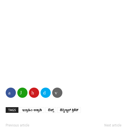
TAGS
ಇಬ್ರಾಹಿಂ ಆತ್ರಾಡಿ
ಟಿಪ್ಸ್
ಟೆನ್ನಿಸ್ಬಾಲ್ ಕ್ರಿಕೆಟ್
Previous article
Next article