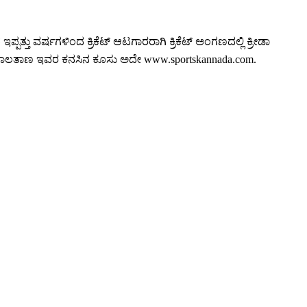
ತ್ತು ವರ್ಷಗಳಿಂದ ಕ್ರಿಕೆಟ್ ಆಟಗಾರರಾಗಿ ಕ್ರಿಕೆಟ್ ಅಂಗಣದಲ್ಲಿ ಕ್ರೀಡಾ
ಡ ಜಾಲತಾಣ ಇವರ ಕನಸಿನ ಕೂಸು ಅದೇ www.sportskannada.com.