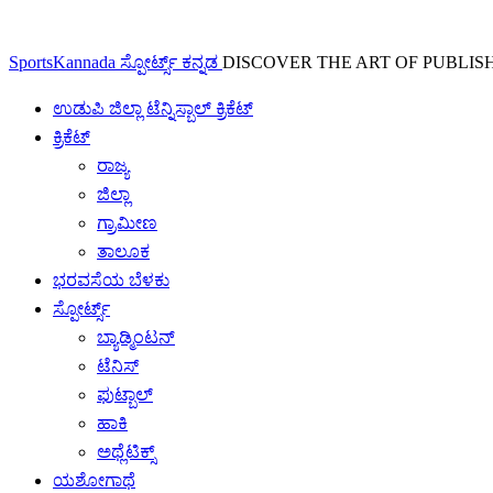
SportsKannada ಸ್ಪೋರ್ಟ್ಸ್ ಕನ್ನಡ
DISCOVER THE ART OF PUBLIS
ಉಡುಪಿ ಜಿಲ್ಲಾ ಟೆನ್ನಿಸ್ಬಾಲ್ ಕ್ರಿಕೆಟ್
ಕ್ರಿಕೆಟ್
ರಾಜ್ಯ
ಜಿಲ್ಲಾ
ಗ್ರಾಮೀಣ
ತಾಲೂಕ
ಭರವಸೆಯ ಬೆಳಕು
ಸ್ಪೋರ್ಟ್ಸ್
ಬ್ಯಾಡ್ಮಿಂಟನ್
ಟೆನಿಸ್
ಫುಟ್ಬಾಲ್
ಹಾಕಿ
ಅಥ್ಲೆಟಿಕ್ಸ್
ಯಶೋಗಾಥೆ