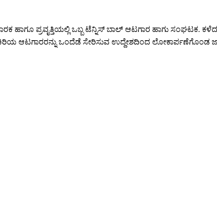
ಹಾಗೂ ಪ್ರವೃತ್ತಿಯಲ್ಲಿ ಒಬ್ಬ ಟೆನ್ನಿಸ್ ಬಾಲ್ ಆಟಗಾರ ಹಾಗು ಸಂಘಟಕ. ಕಳೆದ ಇಪ್ಪ
ತ್ತು ಕಿರಿಯ ಆಟಗಾರರನ್ನು ಒಂದೆಡೆ ಸೇರಿಸುವ ಉದ್ದೇಶದಿಂದ ಲೋಕಾರ್ಪಣೆಗೊಂ