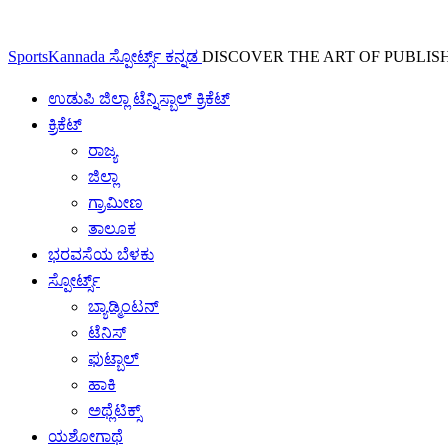
SportsKannada ಸ್ಪೋರ್ಟ್ಸ್ ಕನ್ನಡ
DISCOVER THE ART OF PUBLIS
ಉಡುಪಿ ಜಿಲ್ಲಾ ಟೆನ್ನಿಸ್ಬಾಲ್ ಕ್ರಿಕೆಟ್
ಕ್ರಿಕೆಟ್
ರಾಜ್ಯ
ಜಿಲ್ಲಾ
ಗ್ರಾಮೀಣ
ತಾಲೂಕ
ಭರವಸೆಯ ಬೆಳಕು
ಸ್ಪೋರ್ಟ್ಸ್
ಬ್ಯಾಡ್ಮಿಂಟನ್
ಟೆನಿಸ್
ಫುಟ್ಬಾಲ್
ಹಾಕಿ
ಅಥ್ಲೆಟಿಕ್ಸ್
ಯಶೋಗಾಥೆ