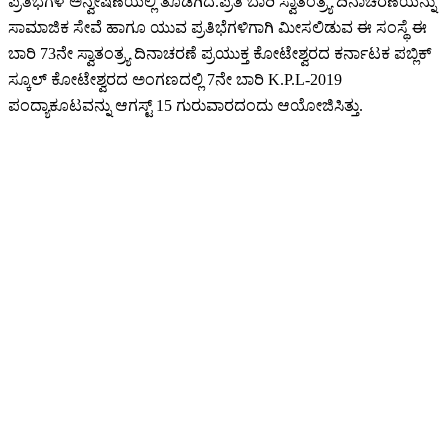
ಪ್ರತಿಭೆಗಳ ಅನ್ವೇಷಣೆಯಲ್ಲಿ ತೊಡಗಿದೆ.ಪ್ರತಿ ಬಾರಿ ಸ್ವಾತಂತ್ರ್ಯ ದಿನಾಚರಣೆಯನ್ನು
ಸಾಮಾಜಿಕ ಸೇವೆ ಹಾಗೂ ಯುವ ಪ್ರತಿಭೆಗಳಿಗಾಗಿ ಮೀಸಲಿಡುವ ಈ ಸಂಸ್ಥೆ ಈ
ಬಾರಿ 73ನೇ ಸ್ವಾತಂತ್ರ್ಯ ದಿನಾಚರಣೆ ಪ್ರಯುಕ್ತ ಕೋಟೇಶ್ವರದ ಕರ್ನಾಟಕ ಪಬ್ಲಿಕ್
ಸ್ಕೂಲ್ ಕೋಟೇಶ್ವರದ ಅಂಗಣದಲ್ಲಿ 7ನೇ ಬಾರಿ K.P.L-2019
ಪಂದ್ಯಾಕೂಟವನ್ನು ಆಗಸ್ಟ್ 15 ಗುರುವಾರದಂದು ಆಯೋಜಿಸಿತ್ತು.