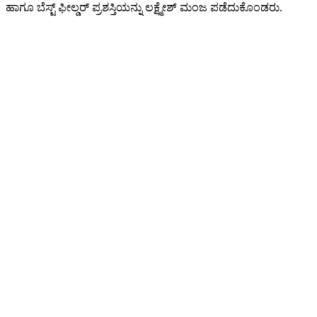
ಹಾಗೂ ಬೆಸ್ಟ್ ಫೀಲ್ಡರ್ ಪ್ರಶಸ್ತಿಯನ್ನು ಲಕ್ಷ್ಮೇಶ್ ಮಂಜ ಪಡೆದುಕೊಂಡರು.