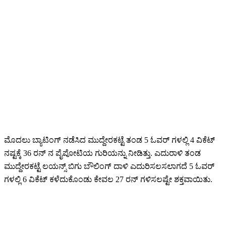
ಮೊದಲು ಬ್ಯಾಟಿಂಗ್ ನಡೆಸಿದ ಮುದ್ದೇರಕಟ್ಟೆ ತಂಡ 5 ಓವರ್ ಗಳಲ್ಲಿ 4 ವಿಕೆಟ್
ನಷ್ಟಕ್ಕೆ 36 ರನ್ ನ ಪೈಪೋಟಿಯ ಗುರಿಯನ್ನು ನೀಡಿತ್ತು. ಎದುರಾಳಿ ತಂಡ
ಮುದ್ದೇರಕಟ್ಟೆ ಲಯನ್ಸ್ ಬಿಗು ಬೌಲಿಂಗ್ ದಾಳಿ ಎದುರಿಸಲಸಲಾಗದೆ 5 ಓವರ್
ಗಳಲ್ಲಿ 6 ವಿಕೆಟ್ ಕಳೆದುಕೊಂಡು ಕೇವಲ 27 ರನ್ ಗಳಿಸಲಷ್ಟೇ ಶಕ್ತವಾಯಿತು.