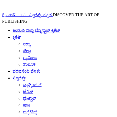
SportsKannada ಸ್ಪೋರ್ಟ್ಸ್ ಕನ್ನಡ
DISCOVER THE ART OF
PUBLISHING
ಉಡುಪಿ ಜಿಲ್ಲಾ ಟೆನ್ನಿಸ್ಬಾಲ್ ಕ್ರಿಕೆಟ್
ಕ್ರಿಕೆಟ್
ರಾಜ್ಯ
ಜಿಲ್ಲಾ
ಗ್ರಾಮೀಣ
ತಾಲೂಕ
ಭರವಸೆಯ ಬೆಳಕು
ಸ್ಪೋರ್ಟ್ಸ್
ಬ್ಯಾಡ್ಮಿಂಟನ್
ಟೆನಿಸ್
ಫುಟ್ಬಾಲ್
ಹಾಕಿ
ಅಥ್ಲೆಟಿಕ್ಸ್