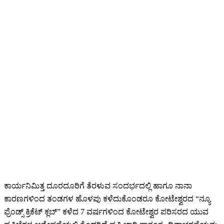
ಕಾರ್ಯನಿಮಿತ್ತ ದೂರದೂರಿಗೆ ತೆರಳುವ ಸಂದರ್ಭದಲ್ಲಿ ಹಾಗೂ ನಾನಾ
ಕಾರಣಗಳಿಂದ ತಂಡಗಳ ಹೊಳಪು ಕಳೆದುಕೊಂಡರೂ ಕೋಟೇಶ್ವರದ “ನ್ಯೂ
ಫ್ರೆಂಡ್ಸ್ ಕ್ರಿಕೆಟ್ ಕ್ಲಬ್” ಕಳೆದ 7 ವರ್ಷಗಳಿಂದ ಕೋಟೇಶ್ವರ ಪರಿಸರದ ಯುವ