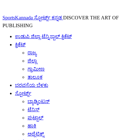
SportsKannada ಸ್ಪೋರ್ಟ್ಸ್ ಕನ್ನಡ
DISCOVER THE ART OF
PUBLISHING
ಉಡುಪಿ ಜಿಲ್ಲಾ ಟೆನ್ನಿಸ್ಬಾಲ್ ಕ್ರಿಕೆಟ್
ಕ್ರಿಕೆಟ್
ರಾಜ್ಯ
ಜಿಲ್ಲಾ
ಗ್ರಾಮೀಣ
ತಾಲೂಕ
ಭರವಸೆಯ ಬೆಳಕು
ಸ್ಪೋರ್ಟ್ಸ್
ಬ್ಯಾಡ್ಮಿಂಟನ್
ಟೆನಿಸ್
ಫುಟ್ಬಾಲ್
ಹಾಕಿ
ಅಥ್ಲೆಟಿಕ್ಸ್