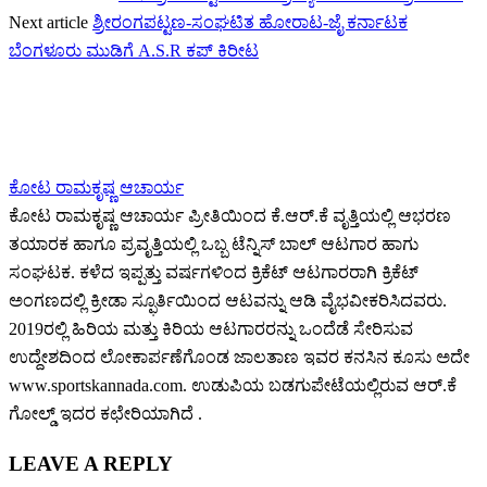
Next article
ಶ್ರೀರಂಗಪಟ್ಟಣ-ಸಂಘಟಿತ ಹೋರಾಟ-ಜೈ ಕರ್ನಾಟಕ
ಬೆಂಗಳೂರು ಮುಡಿಗೆ A.S.R ಕಪ್ ಕಿರೀಟ
ಕೋಟ ರಾಮಕೃಷ್ಣ ಆಚಾರ್ಯ
ಕೋಟ ರಾಮಕೃಷ್ಣ ಆಚಾರ್ಯ ಪ್ರೀತಿಯಿಂದ ಕೆ.ಆರ್.ಕೆ ವೃತ್ತಿಯಲ್ಲಿ ಆಭರಣ
ತಯಾರಕ ಹಾಗೂ ಪ್ರವೃತ್ತಿಯಲ್ಲಿ ಒಬ್ಬ ಟೆನ್ನಿಸ್ ಬಾಲ್ ಆಟಗಾರ ಹಾಗು
ಸಂಘಟಕ. ಕಳೆದ ಇಪ್ಪತ್ತು ವರ್ಷಗಳಿಂದ ಕ್ರಿಕೆಟ್ ಆಟಗಾರರಾಗಿ ಕ್ರಿಕೆಟ್
ಅಂಗಣದಲ್ಲಿ ಕ್ರೀಡಾ ಸ್ಫೂರ್ತಿಯಿಂದ ಆಟವನ್ನು ಆಡಿ ವೈಭವೀಕರಿಸಿದವರು.
2019ರಲ್ಲಿ ಹಿರಿಯ ಮತ್ತು ಕಿರಿಯ ಆಟಗಾರರನ್ನು ಒಂದೆಡೆ ಸೇರಿಸುವ
ಉದ್ದೇಶದಿಂದ ಲೋಕಾರ್ಪಣೆಗೊಂಡ ಜಾಲತಾಣ ಇವರ ಕನಸಿನ ಕೂಸು ಅದೇ
www.sportskannada.com. ಉಡುಪಿಯ ಬಡಗುಪೇಟೆಯಲ್ಲಿರುವ ಆರ್.ಕೆ
ಗೋಲ್ಡ್ ಇದರ ಕಛೇರಿಯಾಗಿದೆ .
LEAVE A REPLY