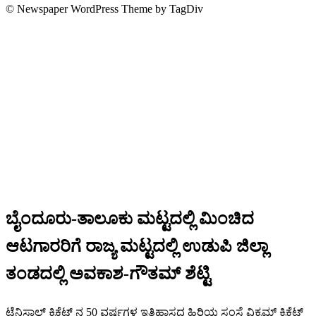
© Newspaper WordPress Theme by TagDiv
ಬೈಂದೂರು-ತಾಲೂಕು ಮಟ್ಟದಲ್ಲಿ ಮಿಂಚಿದ
ಆಟಗಾರರಿಗೆ ರಾಜ್ಯ ಮಟ್ಟದಲ್ಲಿ ಉಡುಪಿ ಜಿಲ್ಲಾ
ತಂಡದಲ್ಲಿ ಅವಕಾಶ-ಗೌತಮ್ ಶೆಟ್ಟಿ
ಟೆನಿಸ್ಬಾಲ್ ಕ್ರಿಕೆಟ್ ನ 50 ವರ್ಷಗಳ ಇತಿಹಾಸದ ಹಿರಿಯ ಸಂಸ್ಥೆ ವಿಕ್ರಮ್ ಕ್ರಿಕೆಟ್