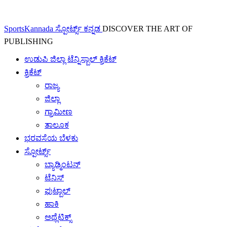
SportsKannada ಸ್ಪೋರ್ಟ್ಸ್ ಕನ್ನಡ
DISCOVER THE ART OF
PUBLISHING
ಉಡುಪಿ ಜಿಲ್ಲಾ ಟೆನ್ನಿಸ್ಬಾಲ್ ಕ್ರಿಕೆಟ್
ಕ್ರಿಕೆಟ್
ರಾಜ್ಯ
ಜಿಲ್ಲಾ
ಗ್ರಾಮೀಣ
ತಾಲೂಕ
ಭರವಸೆಯ ಬೆಳಕು
ಸ್ಪೋರ್ಟ್ಸ್
ಬ್ಯಾಡ್ಮಿಂಟನ್
ಟೆನಿಸ್
ಫುಟ್ಬಾಲ್
ಹಾಕಿ
ಅಥ್ಲೆಟಿಕ್ಸ್