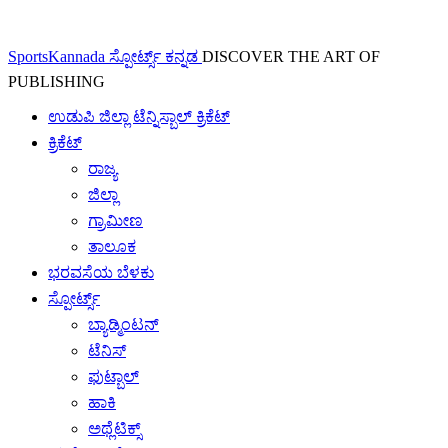
SportsKannada ಸ್ಪೋರ್ಟ್ಸ್ ಕನ್ನಡ
DISCOVER THE ART OF
PUBLISHING
ಉಡುಪಿ ಜಿಲ್ಲಾ ಟೆನ್ನಿಸ್ಬಾಲ್ ಕ್ರಿಕೆಟ್
ಕ್ರಿಕೆಟ್
ರಾಜ್ಯ
ಜಿಲ್ಲಾ
ಗ್ರಾಮೀಣ
ತಾಲೂಕ
ಭರವಸೆಯ ಬೆಳಕು
ಸ್ಪೋರ್ಟ್ಸ್
ಬ್ಯಾಡ್ಮಿಂಟನ್
ಟೆನಿಸ್
ಫುಟ್ಬಾಲ್
ಹಾಕಿ
ಅಥ್ಲೆಟಿಕ್ಸ್