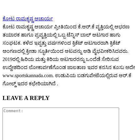
ಕೋಟ ರಾಮಕೃಷ್ಣ ಆಚಾರ್ಯ
ಕೋಟ ರಾಮಕೃಷ್ಣ ಆಚಾರ್ಯ ಪ್ರೀತಿಯಿಂದ ಕೆ.ಆರ್.ಕೆ ವೃತ್ತಿಯಲ್ಲಿ ಆಭರಣ
ತಯಾರಕ ಹಾಗೂ ಪ್ರವೃತ್ತಿಯಲ್ಲಿ ಒಬ್ಬ ಟೆನ್ನಿಸ್ ಬಾಲ್ ಆಟಗಾರ ಹಾಗು
ಸಂಘಟಕ. ಕಳೆದ ಇಪ್ಪತ್ತು ವರ್ಷಗಳಿಂದ ಕ್ರಿಕೆಟ್ ಆಟಗಾರರಾಗಿ ಕ್ರಿಕೆಟ್
ಅಂಗಣದಲ್ಲಿ ಕ್ರೀಡಾ ಸ್ಫೂರ್ತಿಯಿಂದ ಆಟವನ್ನು ಆಡಿ ವೈಭವೀಕರಿಸಿದವರು.
2019ರಲ್ಲಿ ಹಿರಿಯ ಮತ್ತು ಕಿರಿಯ ಆಟಗಾರರನ್ನು ಒಂದೆಡೆ ಸೇರಿಸುವ
ಉದ್ದೇಶದಿಂದ ಲೋಕಾರ್ಪಣೆಗೊಂಡ ಜಾಲತಾಣ ಇವರ ಕನಸಿನ ಕೂಸು ಅದೇ
www.sportskannada.com. ಉಡುಪಿಯ ಬಡಗುಪೇಟೆಯಲ್ಲಿರುವ ಆರ್.ಕೆ
ಗೋಲ್ಡ್ ಇದರ ಕಛೇರಿಯಾಗಿದೆ .
LEAVE A REPLY