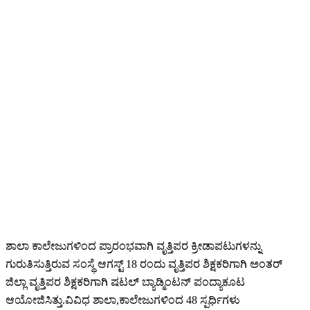
ಶಾಲಾ ಕಾಲೇಜುಗಳಿಂದ ಪ್ರಾರಂಭವಾಗಿ ವೃತ್ತಿಪರ ಕ್ರೀಡಾಪಟುಗಳನ್ನು
ಗುರುತಿಸುತ್ತಿರುವ ಸಂಸ್ಥೆ ಆಗಸ್ಟ್ 18 ರಂದು ವೃತ್ತಿಪರ ಶಿಕ್ಷಕರಿಗಾಗಿ ಅಂತರ್
ಜಿಲ್ಲಾ ವೃತ್ತಿಪರ ಶಿಕ್ಷಕರಿಗಾಗಿ ಷಟಲ್ ಬ್ಯಾಡ್ಮಿಂಟನ್ ಪಂದ್ಯಾಕೂಟ
ಆಯೋಜಿಸಿತ್ತು.ವಿವಿಧ ಶಾಲಾ,ಕಾಲೇಜುಗಳಿಂದ 48 ಸ್ಪರ್ಧಿಗಳು