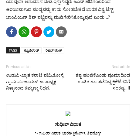
ಯಾವುದೇ ಅನುಮಾನ ಬೇಡ.ಇನ್ನೇನಿದ್ದರು ಜೂನ್ ಹದಿನೆಂಟರಿಂದ
ಆರಂಭವಾಗುವ ಪಂದ್ಯವನ್ನು ಕಾದು ನೋಡಬೇಕಿದೆ ಭಾರತ ವಿಶ್ವ ಟೆಸ್ಟ್
ಚಾಂಪಿಯನ್ ಶಿಪ್ ಪಟ್ಟವನ್ನು ಮುಡಿಗೇರಿಸಿಕೊಳ್ಳುವುದೆ ಎಂದು…?
TAGS
ನ್ಯೂಜಿಲೆಂಡ್
ರಿಷಭ್ ಪಂತ್
Previous article
Next article
ಉಡುಪಿ-ಖ್ಯಾತ ಕರಾಟೆ ಪಟು,ತೋನ್ಸೆ
ಕಷ್ಟ ಹಂಚಿಕೊಂಡು ಪೂಮಾದಿಂದ
ಗ್ರಾಮ ಪಂಚಾಯತ್ ಉಪಾಧ್ಯಕ್ಷ
ಉಚಿತ ಶೂ ಪಡೆದಿದ್ದ ಕ್ರಿಕೆಟಿಗನಿಗೆ
ನಿತ್ಯಾನಂದ ಕೆಮ್ಮಣ್ಣು ನಿಧನ.
ಸಂಕಷ್ಟ…!!
ಸುಧೀರ್ ವಿಧಾತ
*- ಸುಧೀರ್ ವಿಧಾತ, ಭಾರತ್ ಕ್ರಿಕೆಟರ್ಸ್, ಶಿವಮೊಗ್ಗ*