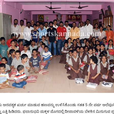
 ಅನವಶ್ಯಕ ಖರ್ಚು ಮಾಡುವ ಹಣವನ್ನು ಉಳಿಸಿಕೊಂಡು ಸತತ 5 ನೇ ವರ್ಷ ಅಲೆವೂರಿನ‌ ಶ
ಎತ್ತಿ ಹಿಡಿದರು. ಫಲಾನುಭವಿ ಮಕ್ಕಳ ಮೊಗದಲ್ಲಿ ದೀಪಾವಳಿಯ ಬೆಳಕಿನ ಮಿನುಗುವ ಪ್