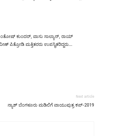
, ಸಂತೋಷ್ ಕುಂದರ್, ವಾಸು ಸಾಲ್ಯಾನ್, ರಾಯ್
ಣ್ ಪಿತ್ರೋಡಿ ಮತ್ತಿತರರು ಉಪಸ್ಥಿತರಿದ್ದರು…
Next article
ನ್ಯಾಶ್ ಬೆಂಗಳೂರು ಮಡಿಲಿಗೆ ವಾಯುಪುತ್ರ ಕಪ್-2019