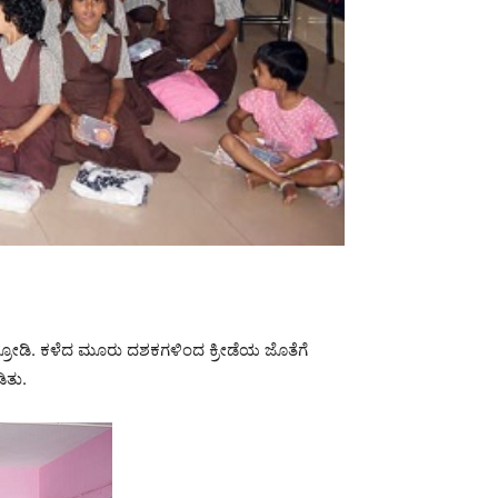
ಪಿತ್ರೋಡಿ. ಕಳೆದ ಮೂರು ದಶಕಗಳಿಂದ ಕ್ರೀಡೆಯ ಜೊತೆಗೆ
ಿತು.