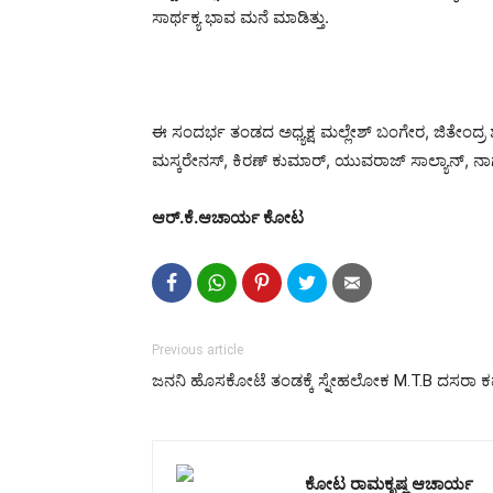
ಸಾರ್ಥಕ್ಯ ಭಾವ ಮನೆ ಮಾಡಿತ್ತು.
ಈ ಸಂದರ್ಭ ತಂಡದ ಅಧ್ಯಕ್ಷ ಮಲ್ಲೇಶ್ ಬಂಗೇರ, ಜಿತೇಂದ್ರ
ಮಸ್ಕರೇನಸ್, ಕಿರಣ್ ಕುಮಾರ್, ಯುವರಾಜ್ ಸಾಲ್ಯಾನ್, ನಾಗೇ
ಆರ್.ಕೆ.ಆಚಾರ್ಯ ಕೋಟ
Previous article
ಜನನಿ ಹೊಸಕೋಟೆ ತಂಡಕ್ಕೆ ಸ್ನೇಹಲೋಕ M.T.B ದಸರಾ ಕ
ಕೋಟ ರಾಮಕೃಷ್ಣ ಆಚಾರ್ಯ