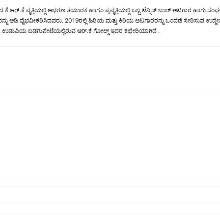
.ಆರ್.ಕೆ ವೃತ್ತಿಯಲ್ಲಿ ಆಭರಣ ತಯಾರಕ ಹಾಗೂ ಪ್ರವೃತ್ತಿಯಲ್ಲಿ ಒಬ್ಬ ಟೆನ್ನಿಸ್ ಬಾಲ್ ಆಟಗಾರ ಹಾಗು ಸಂಘಟಕ. 
ಆಟವನ್ನು ಆಡಿ ವೈಭವೀಕರಿಸಿದವರು. 2019ರಲ್ಲಿ ಹಿರಿಯ ಮತ್ತು ಕಿರಿಯ ಆಟಗಾರರನ್ನು ಒಂದೆಡೆ ಸೇರಿಸು
ಡುಪಿಯ ಬಡಗುಪೇಟೆಯಲ್ಲಿರುವ ಆರ್.ಕೆ ಗೋಲ್ಡ್ ಇದರ ಕಛೇರಿಯಾಗಿದೆ .