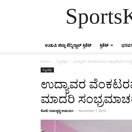
SportsK
ಉಡುಪಿ ಜಿಲ್ಲಾ ಟೆನ್ನಿಸ್ಬಾಲ್ ಕ್ರಿಕೆಟ್
ಕ್ರಿಕೆಟ್
ಭರವಸ
Home
ಸ್ಪೋರ್ಟ್ಸ್
ಉದ್ಯಾವರ ವೆಂಕಟರಮಣ ಪಿತ್ರೋಡಿ (ರಿ )ಸಂ
ಸ್ಪೋರ್ಟ್ಸ್
ಉದ್ಯಾವರ ವೆಂಕಟರಮ
ಮಾದರಿ ಸಂಭ್ರಮಾಚ
ಕೋಟ ರಾಮಕೃಷ್ಣ ಆಚಾರ್ಯ
-
November 1, 2019