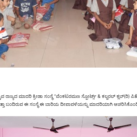
ವ ರಾಜ್ಯದ ಮಾದರಿ ಕ್ರೀಡಾ ಸಂಸ್ಥೆ “ವೆಂಕಟರಮಣ ಸ್ಪೋರ್ಟ್ಸ್ & ಕಲ್ಚರಲ್ ಕ್ಲಬ್(ರಿ) 
ಸುತ್ತಾ ಬಂದಿರುವ ಈ ಸಂಸ್ಥೆ ಈ ಬಾರಿಯ ದೀಪಾವಳಿಯನ್ನು ಮಾದರಿಯಾಗಿ ಆಚರಿಸಿಕೊಂಡ