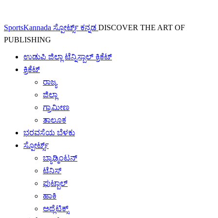
SportsKannada ಸ್ಪೋರ್ಟ್ಸ್ ಕನ್ನಡ
DISCOVER THE ART OF
PUBLISHING
ಉಡುಪಿ ಜಿಲ್ಲಾ ಟೆನ್ನಿಸ್ಬಾಲ್ ಕ್ರಿಕೆಟ್
ಕ್ರಿಕೆಟ್
ರಾಜ್ಯ
ಜಿಲ್ಲಾ
ಗ್ರಾಮೀಣ
ತಾಲೂಕ
ಭರವಸೆಯ ಬೆಳಕು
ಸ್ಪೋರ್ಟ್ಸ್
ಬ್ಯಾಡ್ಮಿಂಟನ್
ಟೆನಿಸ್
ಫುಟ್ಬಾಲ್
ಹಾಕಿ
ಅಥ್ಲೆಟಿಕ್ಸ್