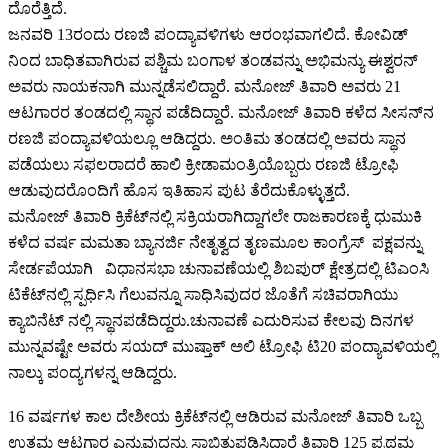
ದೊರೆತ್ತಿದೆ.
ಜನವರಿ 13ರಂದು ರಣಜಿ ಪಂದ್ಯಾವಳಿಗಳು ಆರಂಭವಾಗಲಿದೆ. ಕೋವಿಡ್​
ನಿಂದ ಬಾಧಿತವಾಗಿರುವ ಪಶ್ಚಿಮ ಬಂಗಾಳ ತಂಡವನ್ನು ಅಭಿಮನ್ಯು ಈಶ್ವರನ್
ಅವರು ನಾಯಕನಾಗಿ ಮುನ್ನಡೆಸಲಿದ್ದಾರೆ. ಮನೋಜ್ ತಿವಾರಿ ಅವರು 21
ಆಟಗಾರರ ತಂಡದಲ್ಲಿ ಸ್ಥಾನ ಪಡೆದಿದ್ದಾರೆ. ಮನೋಜ್ ತಿವಾರಿ ಕಳೆದ ಸೀಸನ್​ನ
ರಣಜಿ ಪಂದ್ಯಾವಳಿಯಲ್ಲೂ ಆಡಿದ್ದರು. ಅಂತಿಮ ತಂಡದಲ್ಲಿ ಅವರು ಸ್ಥಾನ
ಪಡೆಯಲು ಸಫಲರಾದರೆ ಹಾಲಿ ಕ್ರೀಡಾಮಂತ್ರಿಯೊಬ್ಬರು ರಣಜಿ ಟ್ರೋಫಿ
ಆಡುವುದರೊಂದಿಗೆ ಹೊಸ ಇತಿಹಾಸ ಪುಟ ತೆರೆದುಕೊಳ್ಳುತ್ತದೆ.
ಮನೋಜ್ ತಿವಾರಿ ಕ್ರಿಕೆಟ್​ನಲ್ಲಿ ಸಕ್ರಿಯರಾಗಿದ್ದಾಗಲೇ ರಾಜಕಾರಣಕ್ಕೆ ಧುಮುಕಿ
ಕಳೆದ ವರ್ಷ ಮಮತಾ ಬ್ಯಾನರ್ಜಿ ನೇತೃತ್ವದ ತೃಣಮೂಲ ಕಾಂಗ್ರೆಸ್ ಪಕ್ಷವನ್ನು
ಸೇರ್ಡಪೆಯಾಗಿ ವಿಧಾನಸಭಾ ಚುನಾವಣೆಯಲ್ಲಿ ಶಿಬಪುರ್ ಕ್ಷೇತ್ರದಲ್ಲಿ ಟಿಎಂಸಿ
ಟಿಕೆಟ್​ನಲ್ಲಿ ಸ್ಪರ್ಧಿಸಿ ಗೆಲುವನ್ನೂ ಸಾಧಿಸಿವುದರ ಜೊತೆಗೆ ಸಚಿವರಾಗಿಯು
ಕ್ಯಾಬಿನೆಟ್ ನಲ್ಲಿ ಸ್ಥಾನಪಡೆದಿದ್ದರು.ಚುನಾವಣೆ ಎದುರಿಸುವ ಕೇಲವು ದಿನಗಳ
ಮುನ್ನವಷ್ಟೇ ಅವರು ಸಯದ್ ಮುಷ್ತಾಕ್ ಅಲಿ ಟ್ರೋಫಿ ಟಿ20 ಪಂದ್ಯಾವಳಿಯಲ್ಲಿ
ನಾಲ್ಕು ಪಂದ್ಯಗಳನ್ನ ಆಡಿದ್ದರು.
16 ವರ್ಷಗಳ ಕಾಲ ದೇಶೀಯ ಕ್ರಿಕೆಟ್​ನಲ್ಲಿ ಆಡಿರುವ ಮನೋಜ್ ತಿವಾರಿ ಒಬ್ಬ
ಉತ್ತಮ ಆಟಗಾರ ಎನ್ನುವುದನ್ನು ಸಾಭಿತುಪಡಿಸಿದ್ದಾರೆ ತಿವಾರಿ 125 ಪ್ರಥಮ