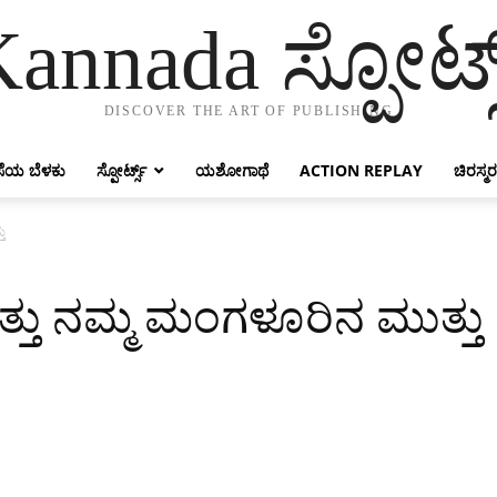
annada ಸ್ಪೋರ್ಟ್
DISCOVER THE ART OF PUBLISHING
ೆಯ ಬೆಳಕು
ಸ್ಪೋರ್ಟ್ಸ್
ಯಶೋಗಾಥೆ
ACTION REPLAY
ಚಿರಸ್ಮರ
ು
್ತು ನಮ್ಮ ಮಂಗಳೂರಿನ ಮುತ್ತು