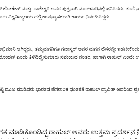
ೋಕೇಶ್ ಮತ್ತು ರಾಜೇಶ್ವರಿ ಅವರ ಪುತ್ರನಾಗಿ ಮಂಗಳೂರಿನಲ್ಲಿ ಜನಿಸಿದರು. ತಂದೆ ನ್ಯಾಷ
ವಿಶ್ವವಿದ್ಯಾಲಯ ದಲ್ಲಿ ಉಪನ್ಯಾಸಕರಾಗಿ ಕಾರ್ಯ ನಿರ್ವಹಿಸಿದ್ದರು.
 ಅಭಿಮಾನಿ ಆಗಿದ್ದರು., ತಮ್ಮಮಗನಿಗೂ ಗವಾಸ್ಕರ್‍ ಅವರ ಮಗನ ಹೆಸರನ್ನೇ ಇಡಬೇಕ
ು ರೋಹನ್ ಎಂದು ತಿಳಿದಿದ್ದೆ ಸುಮಾರು ಸಮಯದ ನಂತರ. ಹಾಗಾಗಿ ರಾಹುಲ್ ಎಂದೇ
್ ನಟ್ಟ ಮುಖ ಮಾಡಿದರು.ಭಾರತದ ಹೆಸರಾಂತ ಧಂತಕತೆ ರಾಹುಲ್ ದ್ರಾವಿಡ್ ಅವರಿಂದ ಪ್ರ
ಗತ ಮಾಡಿಕೊಂಡಿದ್ದ ರಾಹುಲ್ ಅವರು ಉತ್ತಮ ಪ್ರದರ್ಶನ ನೀಡಿ 