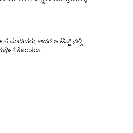
ಣೆ ಮಾಡಿದರು, ಆದರೆ ಆ ಟೆಸ್ಟ್ ನಲ್ಲಿ
ಸಮರ್ಥಿಸಿಕೊಂಡರು.