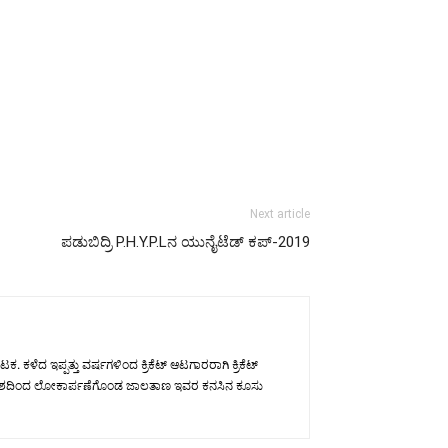
Next article
ಪಡುಬಿದ್ರಿ P.H.Y.P.Lನ ಯುನೈಟೆಡ್ ಕಪ್-2019
ಕಳೆದ ಇಪ್ಪತ್ತು ವರ್ಷಗಳಿಂದ ಕ್ರಿಕೆಟ್ ಆಟಗಾರರಾಗಿ ಕ್ರಿಕೆಟ್
ವ ಉದ್ದೇಶದಿಂದ ಲೋಕಾರ್ಪಣೆಗೊಂಡ ಜಾಲತಾಣ ಇವರ ಕನಸಿನ ಕೂಸು