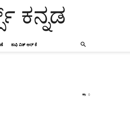
ಸ್ ಕನ್ನಡ
ಣೆ
ಕಾಫಿ ವಿತ್ ಅರ್ ಕೆ
0