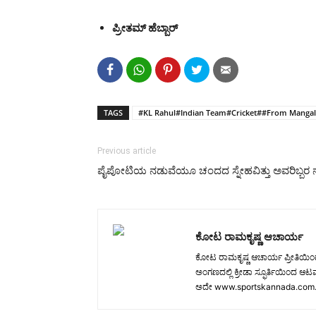
ಪ್ರೀತಮ್
ಹೆಬ್ಬಾರ್
TAGS
#KL Rahul#Indian Team#Cricket##From Manga
Previous article
ಪೈಪೋಟಿಯ ನಡುವೆಯೂ ಚಂದದ ಸ್ನೇಹವಿತ್ತು ಅವರಿಬ್ಬರ ನಡ
ಕೋಟ ರಾಮಕೃಷ್ಣ ಆಚಾರ್ಯ
ಕೋಟ ರಾಮಕೃಷ್ಣ ಆಚಾರ್ಯ ಪ್ರೀತಿಯಿಂದ ಕೆ
ಅಂಗಣದಲ್ಲಿ ಕ್ರೀಡಾ ಸ್ಫೂರ್ತಿಯಿಂದ 
ಅದೇ www.sportskannada.com. ಉ