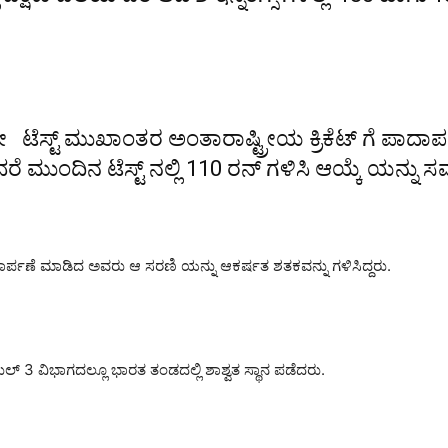
ೇ ಟೆಸ್ಟ್ ಮುಖಾಂತರ ಅಂತಾರಾಷ್ಟ್ರೀಯ ಕ್ರಿಕೆಟ್ ಗೆ ಪಾದಾರ್ಪ
 ಮುಂದಿನ ಟೆಸ್ಟ್ ನಲ್ಲಿ 110 ರನ್ ಗಳಿಸಿ ಆಯ್ಕೆ ಯನ್ನು 
ಪಾದಾರ್ಪಣೆ ಮಾಡಿದ ಅವರು ಆ ಸರಣಿ ಯನ್ನು ಆಕರ್ಷತ ಶತಕವನ್ನು ಗಳಿಸಿದ್ದರು.
ಾಹುಲ್ 3 ವಿಭಾಗದಲ್ಲೂ ಭಾರತ ತಂಡದಲ್ಲಿ ಶಾಶ್ವತ ಸ್ಥಾನ ಪಡೆದರು.