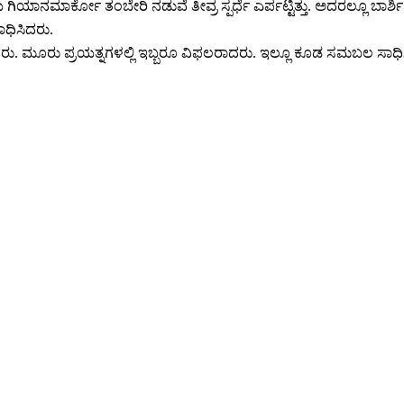
ಯಾನಮಾರ್ಕೋ ತಂಬೇರಿ ನಡುವೆ ತೀವ್ರ ಸ್ಪರ್ಧೆ ಎರ್ಪಟ್ಟಿತ್ತು. ಅದರಲ್ಲೂ ಬಾರ್ಶ
ಧಿಸಿದರು.
ಸಿದರು. ಮೂರು ಪ್ರಯತ್ನಗಳಲ್ಲಿ ಇಬ್ಬರೂ ವಿಫಲರಾದರು. ಇಲ್ಲೂ ಕೂಡ ಸಮಬಲ ಸಾಧಿ