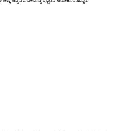
ೇ ಅಲ್ಲ ಚಿನ್ನದ ಪದಕವನ್ನು ಇಬ್ಬರೂ ಹಂಚಿಕೊಂಡಿದ್ದಾರೆ.