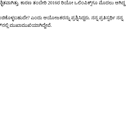
ತವಾಗಿತ್ತು. ಕಾರಣ ತಂಬೇರಿ 2016ರ ರಿಯೋ ಒಲಿಂಪಿಕ್ಸ್‌ಗೂ ಮೊದಲು ಆಗಿದ್ದ
್ಳಬಹುದೇ? ಎಂದು ಆಯೋಜಕರನ್ನು ಪ್ರಶ್ನಿಸಿದ್ದರು. ನನ್ನ ಪ್ರತಿಸ್ಪರ್ಧಿ ನನ್ನ
್‌ನಲ್ಲಿ ಮುಖಾಮುಖಿಯಾಗಿದ್ದೇವೆ.