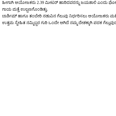
ಹೀಗಾಗಿ ಆಯೋಜಕರು 2.39 ಮೀಟರ್ ಹಾರಿದವರನ್ನು ಜಯಶಾಲಿ ಎಂದು ಘೋಷಿಸುವುದಾ
ಗಾಯ ಮತ್ತೆ ಉಲ್ಬಣಗೊಂಡಿತ್ತು.
ಬಾರ್ಶಿಮ್ ಹಾಗೂ ತಂಬೇರಿ ನಡುವಿನ ಗೆಲುವು ನಿರ್ಧರಿಸಲು ಆಯೋಜಕರು ಮತ್ತೊಂದು ಪ
ಉತ್ತಮ ಸ್ನೇಹಿತ ನಮ್ಮಿಬ್ಬರ ಗುರಿ ಒಂದೇ ಅಗಿದೆ ನಮ್ಮ ದೇಶಕ್ಕಾಗಿ ಪದಕ ಗೆಲ್ಲ