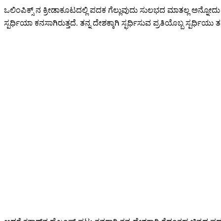
ಒಲಿಂಪಿಕ್ಸ್ ನ ಕ್ರೀಡಾಕೂಟದಲ್ಲಿ ಪದಕ ಗೆಲ್ಲುವುದು ಸುಲಭದ ಮಾತಲ್ಲ ಅನ್ನೋದ
ಸ್ಪರ್ಧಿಯಾ ಕನಸಾಗಿರುತ್ತದೆ. ತನ್ನ ದೇಶಕ್ಕಾಗಿ ಸ್ಫರ್ಧಿಸುವ ಪ್ರತಿಯೊಬ್ಬ ಸ್ಪರ್ಧ