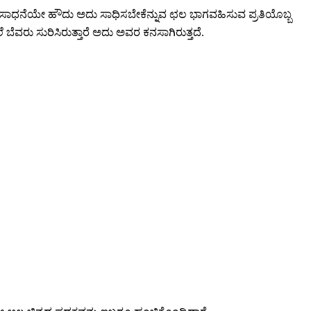
್ದರೂ ಸಾಧನೆಯೇ ಹೌದು ಅದು ಸಾಧಿಸಬೇಕೆನ್ನುವ ಛಲ ಭಾಗವಹಿಸುವ ಪ್ರತಿಯೊಬ್ಬ
ಲೆ ಬೆವರು ಸುರಿಸಿರುತ್ತಾರೆ ಅದು ಅವರ ಕನಸಾಗಿರುತ್ತದೆ.