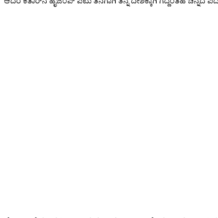
ಆದರೆ ಕತಾರ್‌ನ ಹೈಜಂಪ್ ಪಟು ತನಗಾಗಿ ತನ್ನ ದೇಶಕ್ಕಾಗಿ ಗೆದ್ದಂತಹ ಚಿನ್ನದ ಪದಕವ