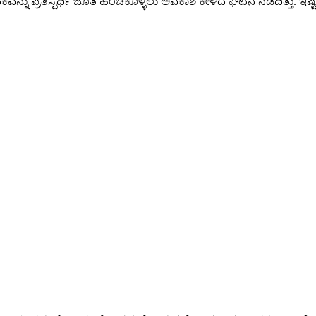
ನ್ನು ಪ್ರತಿಸ್ಪರ್ಧಿ ಜೊತೆ ಹಂಚಿಕೊಳ್ಳಲು ಅವಕಾಶ ಕೇಳಿದ ಘಟನೆ ನಡೆದಿತ್ತು. ಇಷ್ಟ