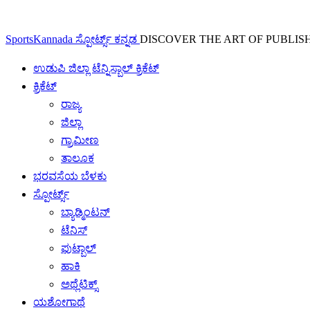
SportsKannada ಸ್ಪೋರ್ಟ್ಸ್ ಕನ್ನಡ
DISCOVER THE ART OF PUBLIS
ಉಡುಪಿ ಜಿಲ್ಲಾ ಟೆನ್ನಿಸ್ಬಾಲ್ ಕ್ರಿಕೆಟ್
ಕ್ರಿಕೆಟ್
ರಾಜ್ಯ
ಜಿಲ್ಲಾ
ಗ್ರಾಮೀಣ
ತಾಲೂಕ
ಭರವಸೆಯ ಬೆಳಕು
ಸ್ಪೋರ್ಟ್ಸ್
ಬ್ಯಾಡ್ಮಿಂಟನ್
ಟೆನಿಸ್
ಫುಟ್ಬಾಲ್
ಹಾಕಿ
ಅಥ್ಲೆಟಿಕ್ಸ್
ಯಶೋಗಾಥೆ