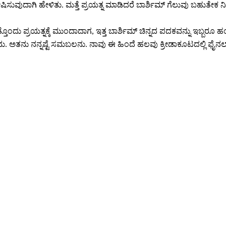
ಗಿ ಹೇಳಿತು. ಮತ್ತೆ ಪ್ರಯತ್ನ ಮಾಡಿದರೆ ಬಾರ್ಶಿಮ್ ಗೆಲುವು ಬಹುತೇಕ ನಿಶ್ಛಿ
್ರಯತ್ನಕ್ಕೆ ಮುಂದಾದಾಗ, ಇತ್ತ ಬಾರ್ಶಿಮ್ ಚಿನ್ನದ ಪದಕವನ್ನು ಇಬ್ಬರೂ ಹಂಚಿಕೊಳ
ುವುದು. ಅತನು ನನ್ನಷ್ಟೆ ಸಮಬಲನು. ನಾವು ಈ ಹಿಂದೆ ಹಲವು ಕ್ರೀಡಾಕೂಟದಲ್ಲಿ ಫೈನಲ