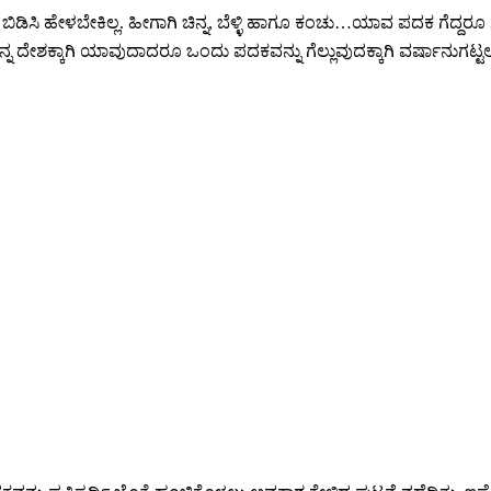
ು ಬಿಡಿಸಿ ಹೇಳಬೇಕಿಲ್ಲ. ಹೀಗಾಗಿ ಚಿನ್ನ, ಬೆಳ್ಳಿ ಹಾಗೂ ಕಂಚು…ಯಾವ ಪದಕ ಗೆದ
ಿಯು ತನ್ನ ದೇಶಕ್ಕಾಗಿ ಯಾವುದಾದರೂ ಒಂದು ಪದಕವನ್ನು ಗೆಲ್ಲುವುದಕ್ಕಾಗಿ ವರ್ಷಾನುಗಟ್ಟ