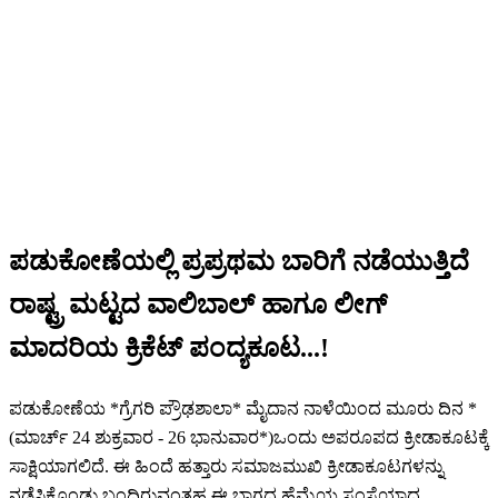
ಪಡುಕೋಣೆಯಲ್ಲಿ ಪ್ರಪ್ರಥಮ ಬಾರಿಗೆ ನಡೆಯುತ್ತಿದೆ
ರಾಷ್ಟ್ರ ಮಟ್ಟದ ವಾಲಿಬಾಲ್ ಹಾಗೂ ಲೀಗ್
ಮಾದರಿಯ ಕ್ರಿಕೆಟ್ ಪಂದ್ಯಕೂಟ...!
ಪಡುಕೋಣೆಯ *ಗ್ರೆಗರಿ ಪ್ರೌಢಶಾಲಾ* ಮೈದಾನ ನಾಳೆಯಿಂದ ಮೂರು ದಿನ *
(ಮಾರ್ಚ್ 24 ಶುಕ್ರವಾರ - 26 ಭಾನುವಾರ*)ಒಂದು ಅಪರೂಪದ ಕ್ರೀಡಾಕೂಟಕ್ಕೆ
ಸಾಕ್ಷಿಯಾಗಲಿದೆ. ಈ ಹಿಂದೆ ಹತ್ತಾರು ಸಮಾಜಮುಖಿ ಕ್ರೀಡಾಕೂಟಗಳನ್ನು
ನಡೆಸಿಕೊಂಡು ಬಂದಿರುವಂತಹ ಈ ಭಾಗದ ಹೆಮ್ಮೆಯ ಸಂಸ್ಥೆಯಾದ