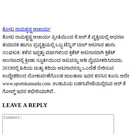
ಕೋಟ ರಾಮಕೃಷ್ಣ ಆಚಾರ್ಯ
ಕೋಟ ರಾಮಕೃಷ್ಣ ಆಚಾರ್ಯ ಪ್ರೀತಿಯಿಂದ ಕೆ.ಆರ್.ಕೆ ವೃತ್ತಿಯಲ್ಲಿ ಆಭರಣ
ತಯಾರಕ ಹಾಗೂ ಪ್ರವೃತ್ತಿಯಲ್ಲಿ ಒಬ್ಬ ಟೆನ್ನಿಸ್ ಬಾಲ್ ಆಟಗಾರ ಹಾಗು
ಸಂಘಟಕ. ಕಳೆದ ಇಪ್ಪತ್ತು ವರ್ಷಗಳಿಂದ ಕ್ರಿಕೆಟ್ ಆಟಗಾರರಾಗಿ ಕ್ರಿಕೆಟ್
ಅಂಗಣದಲ್ಲಿ ಕ್ರೀಡಾ ಸ್ಫೂರ್ತಿಯಿಂದ ಆಟವನ್ನು ಆಡಿ ವೈಭವೀಕರಿಸಿದವರು.
2019ರಲ್ಲಿ ಹಿರಿಯ ಮತ್ತು ಕಿರಿಯ ಆಟಗಾರರನ್ನು ಒಂದೆಡೆ ಸೇರಿಸುವ
ಉದ್ದೇಶದಿಂದ ಲೋಕಾರ್ಪಣೆಗೊಂಡ ಜಾಲತಾಣ ಇವರ ಕನಸಿನ ಕೂಸು ಅದೇ
www.sportskannada.com. ಉಡುಪಿಯ ಬಡಗುಪೇಟೆಯಲ್ಲಿರುವ ಆರ್.ಕೆ
ಗೋಲ್ಡ್ ಇದರ ಕಛೇರಿಯಾಗಿದೆ .
LEAVE A REPLY