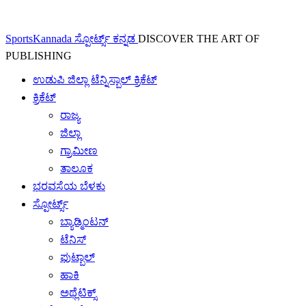
SportsKannada ಸ್ಪೋರ್ಟ್ಸ್ ಕನ್ನಡ
DISCOVER THE ART OF
PUBLISHING
ಉಡುಪಿ ಜಿಲ್ಲಾ ಟೆನ್ನಿಸ್ಬಾಲ್ ಕ್ರಿಕೆಟ್
ಕ್ರಿಕೆಟ್
ರಾಜ್ಯ
ಜಿಲ್ಲಾ
ಗ್ರಾಮೀಣ
ತಾಲೂಕ
ಭರವಸೆಯ ಬೆಳಕು
ಸ್ಪೋರ್ಟ್ಸ್
ಬ್ಯಾಡ್ಮಿಂಟನ್
ಟೆನಿಸ್
ಫುಟ್ಬಾಲ್
ಹಾಕಿ
ಅಥ್ಲೆಟಿಕ್ಸ್