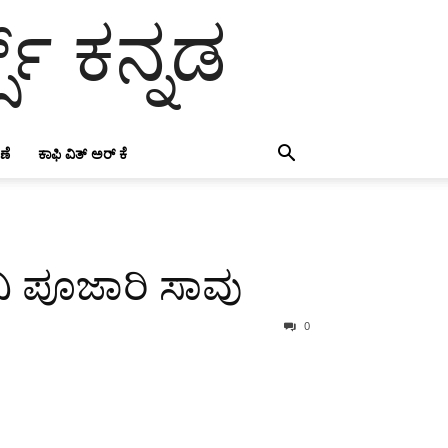
ಸ್ ಕನ್ನಡ
ಣೆ
ಕಾಫಿ ವಿತ್ ಅರ್ ಕೆ
ವಿ ಪೂಜಾರಿ ಸಾವು
0