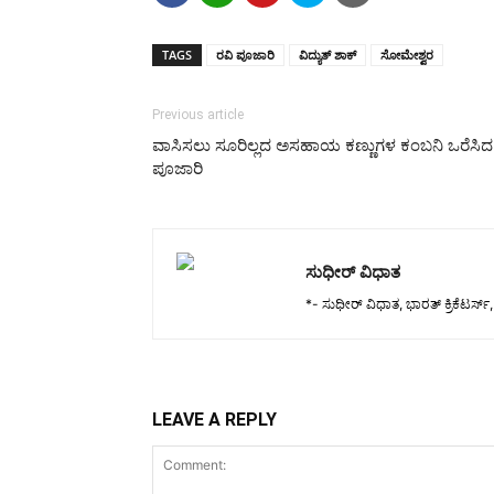
TAGS
ರವಿ ಪೂಜಾರಿ
ವಿದ್ಯುತ್ ಶಾಕ್
ಸೋಮೇಶ್ವರ
Previous article
ವಾಸಿಸಲು ಸೂರಿಲ್ಲದ ಅಸಹಾಯ ಕಣ್ಣುಗಳ ಕಂಬನಿ ಒರೆಸಿದ
ಪೂಜಾರಿ
ಸುಧೀರ್ ವಿಧಾತ
*- ಸುಧೀರ್ ವಿಧಾತ, ಭಾರತ್ ಕ್ರಿಕೆಟರ್ಸ್
LEAVE A REPLY