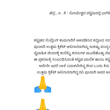
ಹೆಬ್ರಿ , ಜ . 8 : ಸೋಮೇಶ್ವರ ಪಟ್ಟಣದಲ್ಲಿ ಏರ್
ಕಟ್ಟಡದ ಸೆಂಟ್ರಿಂಗ್ ಕಾಮಗಾರಿಗೆ ಅಳವಡಿಸಿದ ಕಬ್ಬಿಣದ ಸರಳನ್ನ
ಪೂಜಾರಿ ಉತ್ತಮ ಕ್ರಿಕೆಟ್ ಆಟಗಾರರಾಗಿದ್ದು ಸಾಕಷ್ಟು ಪಂದ
ವೈವಾಹಿಕ ಜೀವನಕ್ಕೆ ಕಾಲಿಟ್ಟು ಕನಸುಗಳ ಮೂಟೆಹೊತ್ತು ನೆಮ
ಈ ಪ್ರಕರಣಕ್ಕೆ ಸಂಭಂಧಿಸಿದಂತೆ ಕಟ್ಟಡ ಮಾಲಿಕ ಹಾಗೂ ಕಟ್ಟ
ಅದೇನೇ ಇರಲಿ ಬಾಳಿ ಬದುಕಬೇಕಿದ್ದ ಜೀವ ಒಂದು ಕಿರು ವಯಸ
ಉತ್ತಮ ಕ್ರಿಕೆಟ್ ಆಟಗಾರನಾಗಿದ್ದ ರವಿ ಪೂಜಾರಿ ಅವರ ಆತ್