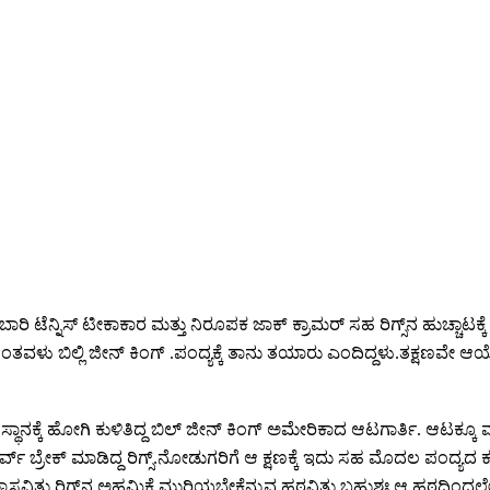
 .ಈ ಬಾರಿ ಟೆನ್ನಿಸ್ ಟೀಕಾಕಾರ ಮತ್ತು ನಿರೂಪಕ ಜಾಕ್ ಕ್ರಾಮರ್ ಸಹ ರಿಗ್ಸ್‌ನ ಹುಚ್ಚಾಟ
ಂತವಳು ಬಿಲ್ಲಿ ಜೀನ್ ಕಿಂಗ್ .ಪಂದ್ಯಕ್ಕೆ ತಾನು ತಯಾರು ಎಂದಿದ್ದಳು.ತಕ್ಷಣವೇ ಆಯೋ
 ಸ್ಥಾನಕ್ಕೆ ಹೋಗಿ ಕುಳಿತಿದ್ದ ಬಿಲ್ ಜೀನ್ ಕಿಂಗ್ ಅಮೇರಿಕಾದ ಆಟಗಾರ್ತಿ. ಆಟಕ್ಕೂ 
ಬ್ರೇಕ್ ಮಾಡಿದ್ದ ರಿಗ್ಸ್.ನೋಡುಗರಿಗೆ ಆ ಕ್ಷಣಕ್ಕೆ ಇದು ಸಹ ಮೊದಲ ಪಂದ್ಯದ ಕತೆಯೇ
ಮವಿಶ್ವಾಸವಿತ್ತು.ರಿಗ್ಸ್‌ನ ಅಹಮಿಕೆ ಮುರಿಯಬೇಕೆನ್ನುವ ಹಠವಿತ್ತು.ಬಹುಶಃ ಆ ಹಠದಿ