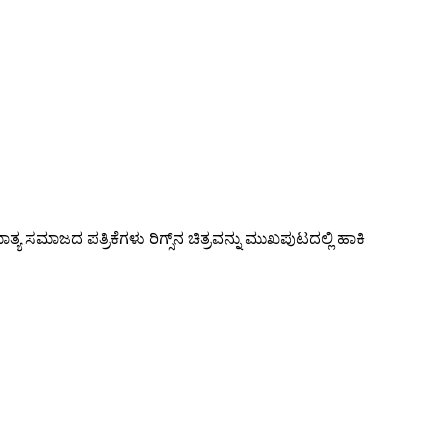
 ಸಮಾಜದ ಪತ್ರಿಕೆಗಳು ರಿಗ್ಸ್‌ನ ಚಿತ್ರವನ್ನು ಮುಖಪುಟದಲ್ಲಿ ಹಾಕಿ