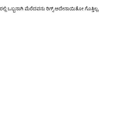
ಗಾರರಲ್ಲಿ ಒಬ್ಬನಾಗಿ ಮೆರೆದವನು ರಿಗ್ಸ್.ಅದೇನಾಯಿತೋ ಗೊತ್ತಿಲ್ಲ,