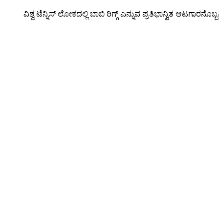
ವಿಶ್ವ ಟೆನ್ನಿಸ್ ಲೋಕದಲ್ಲಿ ಬಾಬಿ ರಿಗ್ಗ್ ಎನ್ನುವ ಪ್ರತಿಭಾನ್ವಿತ ಆಟಗಾರನೊಬ್