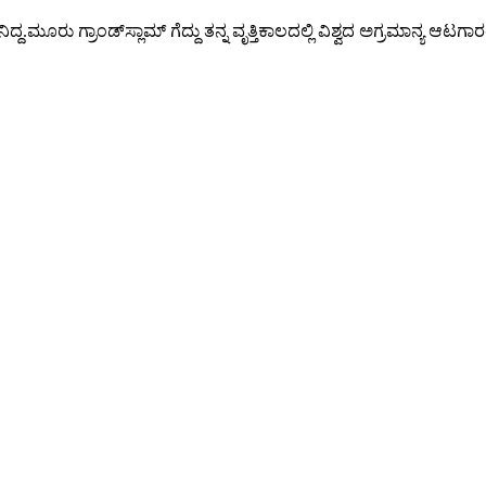
ಬನಿದ್ದ.ಮೂರು ಗ್ರಾಂಡ್‌ಸ್ಲಾಮ್ ಗೆದ್ದು ತನ್ನ ವೃತ್ತಿಕಾಲದಲ್ಲಿ ವಿಶ್ವದ ಅಗ್ರಮಾನ್ಯ ಆಟ