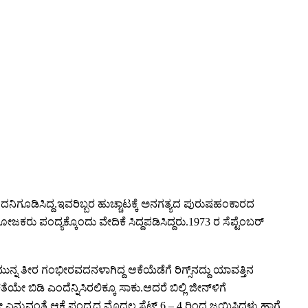
ಕ್ಕೆ ದನಿಗೂಡಿಸಿದ್ದ.ಇವರಿಬ್ಬರ ಹುಚ್ಚಾಟಕ್ಕೆ ಅನಗತ್ಯದ ಪುರುಷಹಂಕಾರದ
ಜಕರು ಪಂದ್ಯಕ್ಕೊಂದು ವೇದಿಕೆ ಸಿದ್ದಪಡಿಸಿದ್ದರು.1973 ರ ಸೆಪ್ಟೆಂಬರ್
ಮುನ್ನ ತೀರ ಗಂಭೀರವದನಳಾಗಿದ್ದ ಆಕೆಯೆಡೆಗೆ ರಿಗ್ಸ್‌ನದ್ದು ಯಾವತ್ತಿನ
 ಬಿಡಿ ಎಂದೆನ್ನಿಸಿರಲಿಕ್ಕೂ ಸಾಕು.ಆದರೆ ಬಿಲ್ಲಿ ಜೀನ್‌ಳಿಗೆ
ಂದಲೇ ಎನ್ನುವಂತೆ ಆಕೆ ಪಂದ್ಯದ ಮೊದಲ ಸೆಟ್ 6 – 4 ರಿಂದ ಜಯಿಸಿದ್ದಳು.ಹಾಗೆ