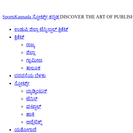
SportsKannada ಸ್ಪೋರ್ಟ್ಸ್ ಕನ್ನಡ
DISCOVER THE ART OF PUBLIS
ಉಡುಪಿ ಜಿಲ್ಲಾ ಟೆನ್ನಿಸ್ಬಾಲ್ ಕ್ರಿಕೆಟ್
ಕ್ರಿಕೆಟ್
ರಾಜ್ಯ
ಜಿಲ್ಲಾ
ಗ್ರಾಮೀಣ
ತಾಲೂಕ
ಭರವಸೆಯ ಬೆಳಕು
ಸ್ಪೋರ್ಟ್ಸ್
ಬ್ಯಾಡ್ಮಿಂಟನ್
ಟೆನಿಸ್
ಫುಟ್ಬಾಲ್
ಹಾಕಿ
ಅಥ್ಲೆಟಿಕ್ಸ್
ಯಶೋಗಾಥೆ