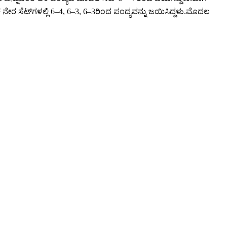
ಕೆ ನೇರ ಸೆಟ್‌ಗಳಲ್ಲಿ 6–4, 6–3, 6–3ರಿಂದ ಪಂದ್ಯವನ್ನು ಜಯಿಸಿದ್ದಳು.ಮೊದಲ