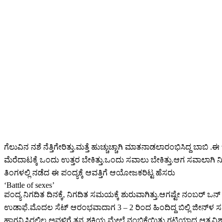
ಗೆಲುವಿನ ನಶೆ ನೆತ್ತಿಗೇರಿತ್ತು.ಮತ್ತೆ ಹುಚ್ಚುಚ್ಚಾಗಿ ಮಾತನಾಡಲಾರಂಭಿಸಿದ್ದ ಬಾಬಿ
ಮೆರೆದಾಟಕ್ಕೆ ಒಂದು ಉತ್ತರ ಬೇಕಿತ್ತು.ಒಂದು ಸವಾಲು ಬೇಕಿತ್ತು.ಆಗ ಸವಾಲಾಗಿ ನಿ
ತಿಂಗಳಲ್ಲಿ ನಡೆದ ಈ ಪಂದ್ಯಕ್ಕೆ ಆವತ್ತಿಗೆ ಆಯೋಜಕರಿಟ್ಟ ಹೆಸರು
‘Battle of sexes’
ಪಂದ್ಯ ನಿಗದಿತ ದಿನಕ್ಕೆ, ನಿಗದಿತ ಸಮಯಕ್ಕೆ ಶುರುವಾಗಿತ್ತು.ಆಗಷ್ಟೇ ನಂಬರ್ ಒನ್
ಉಡಾಫೆ.ಮೊದಲ ಸೆಟ್ ಆರಂಭವಾದಾಗ 3 – 2 ರಿಂದ ಹಿಂದಿದ್ದ ಬಿಲ್ಲಿ ಜೀನ್‌ಳ ಸರ್ವ್ 
ಹಾಗನ್ನಿಸಿರಲಿಲ್ಲ.ಅವಳಿಗೆ ತನ್ನ ಶಕ್ತಿಯ ಮೇಲೆ ನಂಬಿಕೆಯಿತ್ತು.ಗಟ್ಟಿಯಾದ ಆತ್