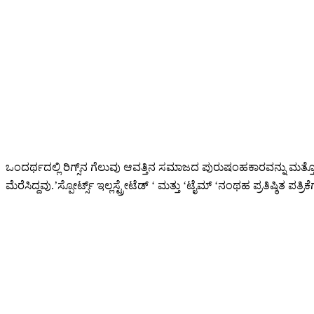
ಒಂದರ್ಥದಲ್ಲಿ ರಿಗ್ಸ್‌ನ ಗೆಲುವು ಆವತ್ತಿನ ಸಮಾಜದ ಪುರುಷಂಹಕಾರವನ್ನು ಮತ್ತೊಮ
ಮೆರೆಸಿದ್ದವು.’ಸ್ಪೋರ್ಟ್ಸ್ ಇಲ್ಲಸ್ಟ್ರೇಟೆಡ್ ‘ ಮತ್ತು ‘ಟೈಮ್ ‘ನಂಥಹ ಪ್ರತಿಷ್ಠಿತ ಪತ್