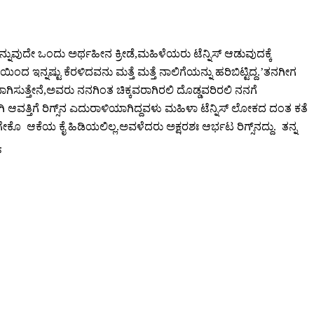
ಎನ್ನುವುದೇ ಒಂದು ಅರ್ಥಹೀನ ಕ್ರೀಡೆ,ಮಹಿಳೆಯರು ಟೆನ್ನಿಸ್ ಆಡುವುದಕ್ಕೆ
ದ ಇನ್ನಷ್ಟು ಕೆರಳಿದವನು ಮತ್ತೆ ಮತ್ತೆ ನಾಲಿಗೆಯನ್ನು ಹರಿಬಿಟ್ಟಿದ್ದ.’ತನಗೀಗ
ಾಗಿಸುತ್ತೇನೆ,ಅವರು ನನಗಿಂತ ಚಿಕ್ಕವರಾಗಿರಲಿ ದೊಡ್ಡವರಿರಲಿ ನನಗೆ
ಹಾಗಾಗಿ ಆವತ್ತಿಗೆ ರಿಗ್ಸ್‌ನ ಎದುರಾಳಿಯಾಗಿದ್ದವಳು ಮಹಿಳಾ ಟೆನ್ನಿಸ್ ಲೋಕದ ದಂತ ಕತೆ
ಗೇಕೊ ಆಕೆಯ ಕೈ ಹಿಡಿಯಲಿಲ್ಲ.ಅವಳೆದರು ಅಕ್ಷರಶಃ ಆರ್ಭಟ ರಿಗ್ಸ್‌ನದ್ದು. ತನ್ನ
.