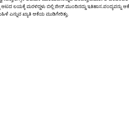
ನ್ನ ಆಟದ ಲಯಕ್ಕೆ ಮರಳಿದ್ದಳು ಬಿಲ್ಲಿ ಜೀನ್.ಮುಂದಿನದ್ದು ಇತಿಹಾಸ.ಪಂದ್ಯವನ್ನು ಆ
ಿಳೆ ಎನ್ನುವ ಖ್ಯಾತಿ ಆಕೆಯ ಮುಡಿಗೇರಿತ್ತು.